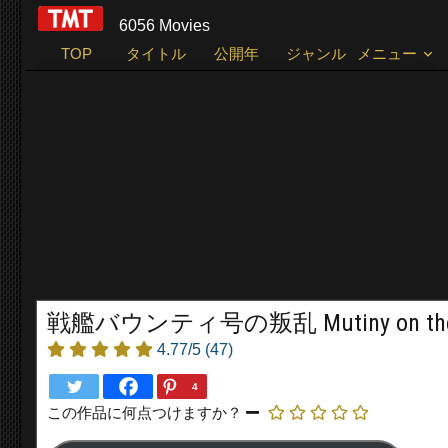
6056 Movies
TOP
タイトル
公開年
ジャンル
メニュー
戦艦バウンティ号の叛乱 Mutiny on the Bo
4.77/5
(47)
4
この作品に何点つけますか？