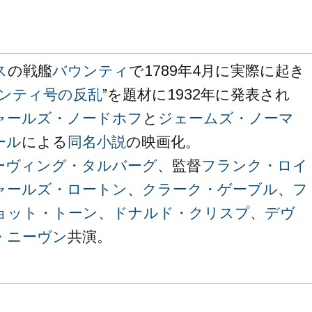
ス
の戦艦
バウンティ
で1789年4月に実際に起き
ンティ号の反乱
”を題材に1932年に発表され
ャールズ・ノードホフ
と
ジェームズ・ノーマ
ール
による
同名小説
の映画化。
ーヴィング・タルバーグ
、監督
フランク・ロイ
ャールズ・ロートン
、
クラーク・ゲーブル
、
フ
ョット・トーン
、
ドナルド・クリスプ
、
デヴ
・ニーヴン
共演。