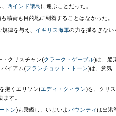
し、
西インド諸島
に運ぶことだった。
船も積荷も目的地に到着することはなかった。
な規律を与え、
イギリス海軍
の力を揺るぎない
ー・クリスチャン(
クラーク・ゲーブル
)は、船
バイアム(
フランチョット・トーン
)は、意気
を抱くエリソン(
エディ・クィラン
)を、クリス
励ます。
ートン
)も乗艦し、いよいよ
バウンティ
は出港