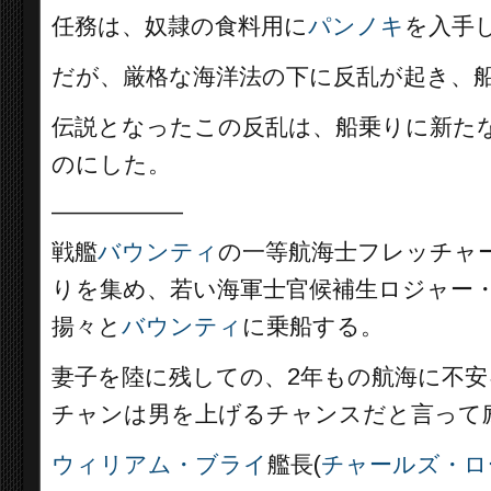
任務は、奴隷の食料用に
パンノキ
を入手
だが、厳格な海洋法の下に反乱が起き、
伝説となったこの反乱は、船乗りに新た
のにした。
__________
戦艦
バウンティ
の一等航海士フレッチャ
りを集め、若い海軍士官候補生ロジャー・
揚々と
バウンティ
に乗船する。
妻子を陸に残しての、2年もの航海に不安
チャンは男を上げるチャンスだと言って
ウィリアム・ブライ
艦長(
チャールズ・ロ