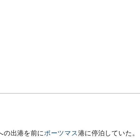
。
への出港を前に
ポーツマス
港に停泊していた。