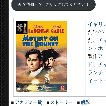
イギリ
た”
バウ
た、
チ
ン・ホ
製作
ア
ド
、
チ
ランチ
ィッド
■
アカデミー賞
■
ストーリー
■
解説