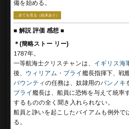
備を始める。
...全てを見る（結末あり）
■
解説 評価 感想 ■
＊(簡略ストー リー)
1787年。
一等航海士クリスチャンは、
イギリス海
後、
ウィリアム・ブライ
艦長指揮下、戦
バウンティ
の任務は、奴隷用の
パンノキ
ブライ
艦長は、船員に恐怖を与えて統率
するものの全く聞き入れられない。
船員と諍いを起こしたバイアムも例外で
る。