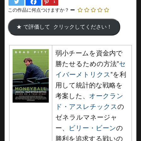
1
この作品に何点つけますか？
弱小チームを資金内で
勝たせるための方法”
セ
イバーメトリクス
”を利
用して統計的な戦略を
考案した、
オークラン
ド・アスレチックス
の
ゼネラルマネージャ
ー、
ビリー・ビーン
の
勝利を追求する戦いの