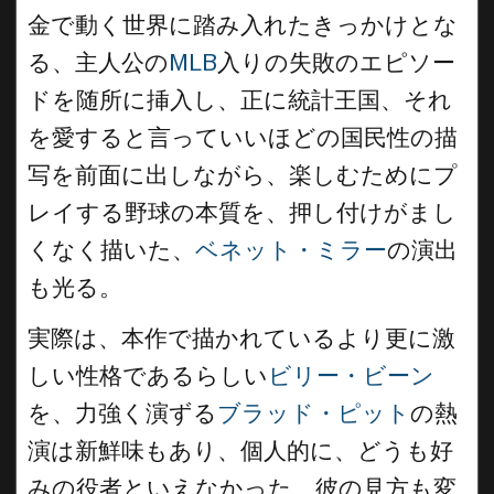
金で動く世界に踏み入れたきっかけとな
る、主人公の
MLB
入りの失敗のエピソー
ドを随所に挿入し、正に統計王国、それ
を愛すると言っていいほどの国民性の描
写を前面に出しながら、楽しむためにプ
レイする野球の本質を、押し付けがまし
くなく描いた、
ベネット・ミラー
の演出
も光る。
実際は、本作で描かれているより更に激
しい性格であるらしい
ビリー・ビーン
を、力強く演ずる
ブラッド・ピット
の熱
演は新鮮味もあり、個人的に、どうも好
みの役者といえなかった、彼の見方も変