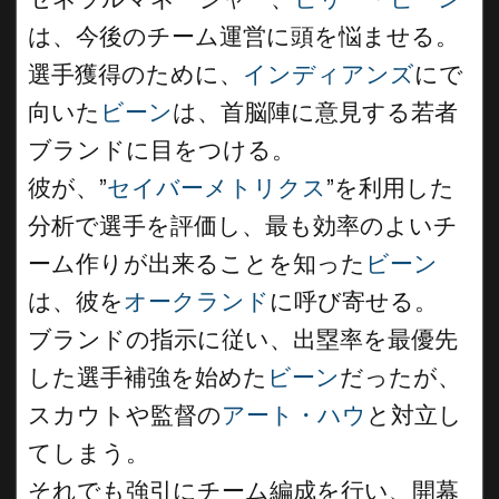
は、今後のチーム運営に頭を悩ませる。
選手獲得のために、
インディアンズ
にで
向いた
ビーン
は、首脳陣に意見する若者
ブランドに目をつける。
彼が、”
セイバーメトリクス
”を利用した
分析で選手を評価し、最も効率のよいチ
ーム作りが出来ることを知った
ビーン
は、彼を
オークランド
に呼び寄せる。
ブランドの指示に従い、出塁率を最優先
した選手補強を始めた
ビーン
だったが、
スカウトや監督の
アート・ハウ
と対立し
てしまう。
それでも強引にチーム編成を行い、開幕