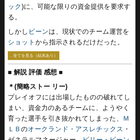
ック
)に、可能な限りの資金提供を要求す
る。
しかし
ビーン
は、現状でのチーム運営を
ショット
から指示されるだけだった。
...全てを見る（結末あり）
■
解説 評価 感想 ■
＊(簡略ストー リー)
プレイオフには出場したものの破れてし
まい、資金力のあるチームに、ようやく
育った選手を引き抜かれてしまった、
Ｍ
ＬＢ
の
オークランド・アスレチックス
・
ゼネラルマネージャー、
ビリー・ビーン