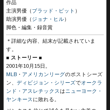
作品
主演男優（
ブラッド・ピット
）
助演男優（
ジョナ・ヒル
）
脚色・編集・録音賞
＊詳細な内容、結末が記載されていま
す。
■
ストーリー ■
2001年10月15日。
MLB
・
アメリカンリーグ
のポストシーズ
ン、
ディビジョン・シリーズ
で
オークラ
ンド・アスレチックス
は
ニューヨーク・
ヤンキース
に敗れる。