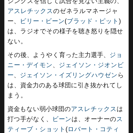
ジンクスを信じて試合を見ない主義の、
アスレチックス
のゼネラルマネージャ
ー、
ビリー・ビーン
(
ブラッド・ピット
)
は、ラジオでその様子を聴き怒りを隠せ
ない。
その後、ようやく育った主力選手、
ジョ
ニー・デイモン
、
ジェイソン・ジオンビ
ー
、
ジェイソン・イズリングハウゼン
ら
は、資金力のある球団に引き抜かれてし
まう。
資金もない弱小球団の
アスレチックス
は
打つ手がなく、
ビーン
は、オーナーの
ス
ティーブ・ショット
(
ロバート・コティ