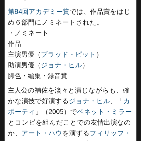
第84回アカデミー賞
では、作品賞をはじ
め６部門にノミネートされた。
・ノミネート
作品
主演男優（
ブラッド・ピット
）
助演男優（
ジョナ・ヒル
）
脚色・編集・録音賞
主人公の補佐を淡々と演じながらも、確
かな演技で好演する
ジョナ・ヒル
、「
カ
ポーティ
」（2005）で
ベネット・ミラー
とコンビを組んだことでの友情出演なの
か、
アート・ハウ
を演ずる
フィリップ・