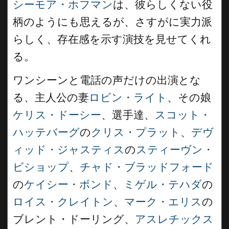
シーモア・ホフマン
は、彼らしくない役
柄のようにも思えるが、さすがに実力派
らしく、存在感を示す演技を見せてくれ
る。
ワンシーンと電話の声だけの出演とな
る、主人公の妻
ロビン・ライト
、その娘
ケリス・ドーシー
、選手達、
スコット・
ハッテバーグ
の
クリス・プラット
、
デヴ
ィッド・ジャスティス
の
スティーヴン・
ビショップ
、
チャド・ブラッドフォード
の
ケイシー・ボンド
、
ミゲル・テハダ
の
ロイス・クレイトン
、
マーク・エリス
の
ブレント・ドーリング、
アスレチックス