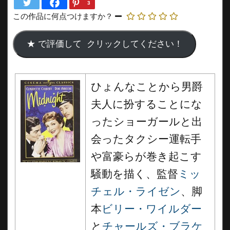
3
この作品に何点つけますか？
ひょんなことから男爵
夫人に扮することにな
ったショーガールと出
会ったタクシー運転手
や富豪らが巻き起こす
騒動を描く、監督
ミッ
チェル・ライゼン
、脚
本
ビリー・ワイルダー
と
チャールズ・ブラケ