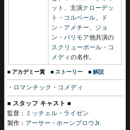
ット
、主演
クローデッ
ト・コルベール
、
ド
ン・アメチー
、
ジョ
ン・バリモア
他共演の
スクリューボール・コ
メディ
の名作。
■
アカデミー賞
■
ストーリー
■
解説
・
ロマンチック・コメディ
■
スタッフ キャスト
■
監督：
ミッチェル・ライゼン
製作：
アーサー・ホーンブロウJr.