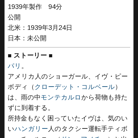
1939年製作 94分
公開
北米：1939年3月24日
日本：未公開
■
ストーリー
■
パリ
。
アメリカ人のショーガール、イヴ・ピー
ボディ（
クローデット・コルベール
）
は、雨の中
モンテカルロ
から荷物も持た
ずに到着する。
所持金もなく困っていたイヴは、気のい
い
ハンガリー
人のタクシー運転手ティボ