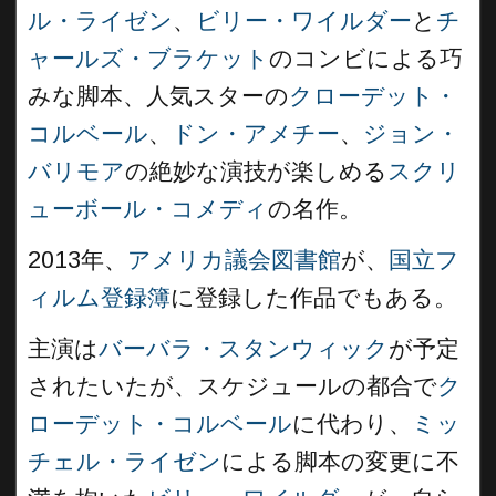
ル・ライゼン
、
ビリー・ワイルダー
と
チ
ャールズ・ブラケット
のコンビによる巧
みな脚本、人気スターの
クローデット・
コルベール
、
ドン・アメチー
、
ジョン・
バリモア
の絶妙な演技が楽しめる
スクリ
ューボール・コメディ
の名作。
2013年、
アメリカ議会図書館
が、
国立フ
ィルム登録簿
に登録した作品でもある。
主演は
バーバラ・スタンウィック
が予定
されたいたが、スケジュールの都合で
ク
ローデット・コルベール
に代わり、
ミッ
チェル・ライゼン
による脚本の変更に不