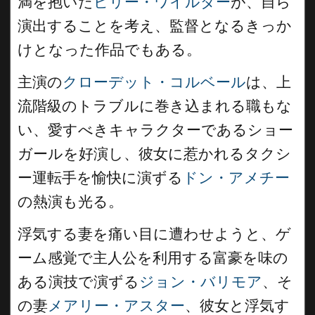
満を抱いた
ビリー・ワイルダー
が、自ら
演出することを考え、監督となるきっか
けとなった作品でもある。
主演の
クローデット・コルベール
は、上
流階級のトラブルに巻き込まれる職もな
い、愛すべきキャラクターであるショー
ガールを好演し、彼女に惹かれるタクシ
ー運転手を愉快に演ずる
ドン・アメチー
の熱演も光る。
浮気する妻を痛い目に遭わせようと、ゲ
ーム感覚で主人公を利用する富豪を味の
ある演技で演ずる
ジョン・バリモア
、そ
の妻
メアリー・アスター
、彼女と浮気す