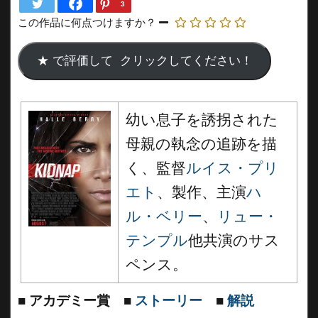
3
この作品に何点つけますか？
幼い息子を誘拐された
母親の執念の追跡を描
く、監督
ルイス・プリ
エト
、製作、主演
ハ
ル・ベリー
、
リュー・
テンプル
他共演のサス
ペンス。
■
アカデミー賞
■
ストーリー
■
解説