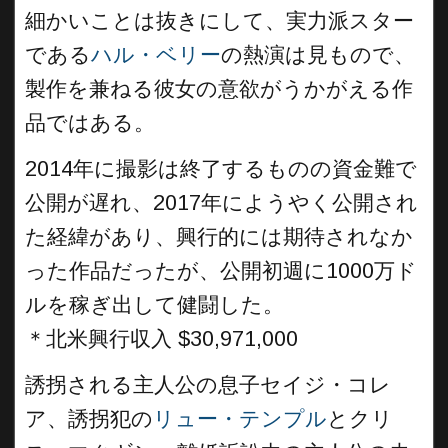
細かいことは抜きにして、実力派スター
である
ハル・ベリー
の熱演は見もので、
製作を兼ねる彼女の意欲がうかがえる作
品ではある。
2014年に撮影は終了するものの資金難で
公開が遅れ、2017年にようやく公開され
た経緯があり、興行的には期待されなか
った作品だったが、公開初週に1000万ド
ルを稼ぎ出して健闘した。
＊北米興行収入 $30,971,000
誘拐される主人公の息子セイジ・コレ
ア、誘拐犯の
リュー・テンプル
とクリ