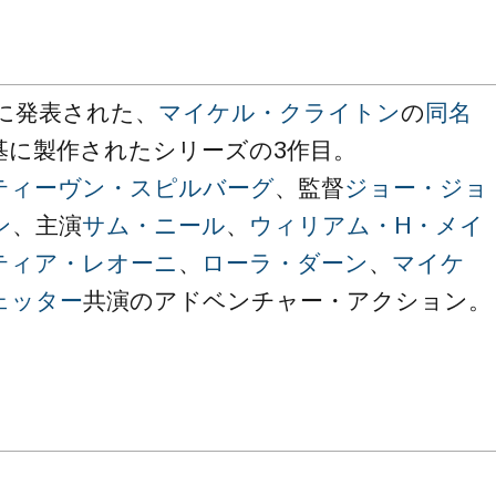
年に発表された、
マイケル・クライトン
の
同名
基に製作されたシリーズの3作目。
ティーヴン・スピルバーグ
、監督
ジョー・ジョ
ン
、主演
サム・ニール
、
ウィリアム・H・メイ
ティア・レオーニ
、
ローラ・ダーン
、
マイケ
ェッター
共演のアドベンチャー・アクション。