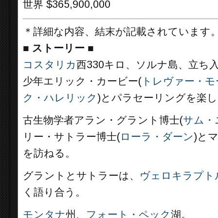
世界 $365,900,000
＊詳細な内容、結末が記載されています
■
ストーリー ■
コスタリカ
西330キロ、ソルナ島、立ち
少年エリック・カービー(
トレヴァー・モ
ク・ハレリック
)とパラセーリングを楽
古生物学者アラン・グラント博士(
サム・
リー・サトラー博士(
ローラ・ダーン
)と
を訪ねる。
グラントとサトラーは、
ヴェロキラプト
く語り合う。
モンタナ
州、
フォート・ペック
湖。