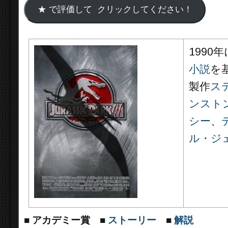
1990
小説
を
製作
ス
ンスト
シー
、
ル・ジ
■
アカデミー賞
■
ストーリー
■
解説