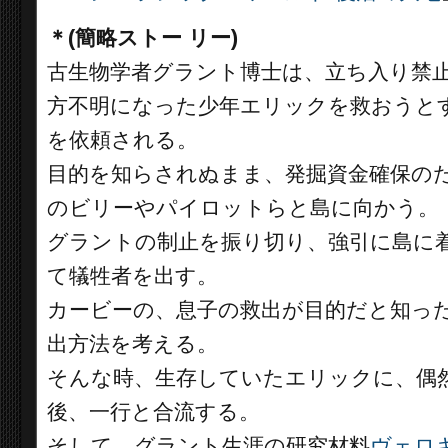
＊(簡略ストー リー)
古生物学者グラント博士は、立ち入り禁
方不明になった少年エリックを救おうと
を依頼される。
目的を知らされぬまま、発掘資金確保の
のビリーやパイロットらと島に向かう。
グラントの制止を振り切り、強引に島に
て犠牲者を出す。
カービーの、息子の救出が目的だと知っ
出方法を考える。
そんな時、生存していたエリックに、偶
後、一行と合流する。
そして、グラント生涯の研究材料
ヴェロ