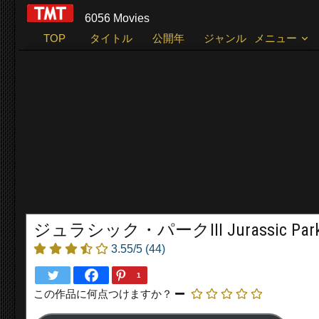
6056 Movies
TOP
タイトル
公開年
ジャンル
メニュー
ジュラシック・パークIII Jurassic Park II
3.55/5
(44)
1
この作品に何点つけますか？