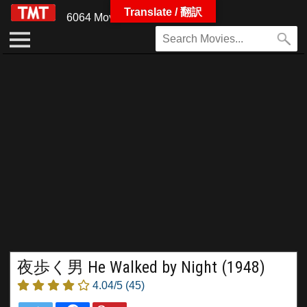
Translate / 翻訳
6064 Movies
夜歩く男 He Walked by Night (1948)
4.04/5
(45)