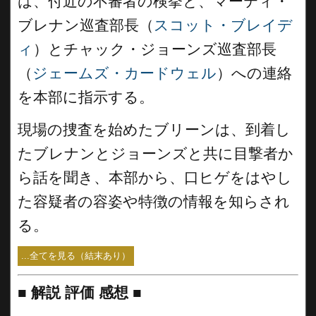
は、付近の不審者の検挙と、マーティ・
ブレナン巡査部長（
スコット・ブレイデ
ィ
）とチャック・ジョーンズ巡査部長
（
ジェームズ・カードウェル
）への連絡
を本部に指示する。
現場の捜査を始めたブリーンは、到着し
たブレナンとジョーンズと共に目撃者か
ら話を聞き、本部から、口ヒゲをはやし
た容疑者の容姿や特徴の情報を知らされ
る。
...全てを見る（結末あり）
■
解説 評価 感想
■