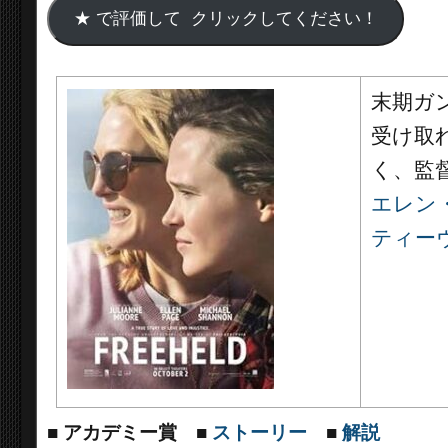
末期ガ
受け取
く、監
エレン
ティー
■
アカデミー賞
■
ストーリー
■
解説