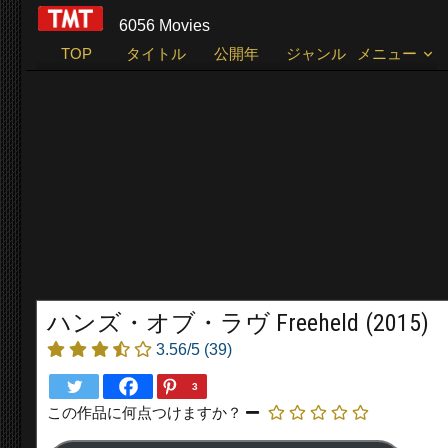
6056 Movies
TOP
タイトル
公開年
ジャンル
メニュー
ハンズ・オブ・ラヴ Freeheld (2015)
3.56/5
(39)
3
この作品に何点つけますか？