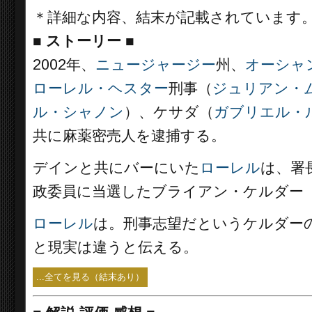
＊詳細な内容、結末が記載されています
■
ストーリー
■
2002年、
ニュージャージー
州、
オーシャ
ローレル・ヘスター
刑事（
ジュリアン・
ル・シャノン
）、ケサダ（
ガブリエル・
共に麻薬密売人を逮捕する。
デインと共にバーにいた
ローレル
は、署
政委員に当選したブライアン・ケルダー
ローレル
は。刑事志望だというケルダー
と現実は違うと伝える。
...全てを見る（結末あり）