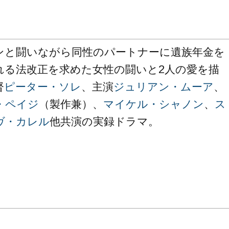
ンと闘いながら同性のパートナーに遺族年金を
れる法改正を求めた女性の闘いと2
人の愛を描
督
ピーター・ソレ
、主演
ジュリアン・ムーア
、
・ペイジ
（製作兼）、
マイケル・シャノン
、
ス
ヴ・カレル
他共演の実録ドラマ。