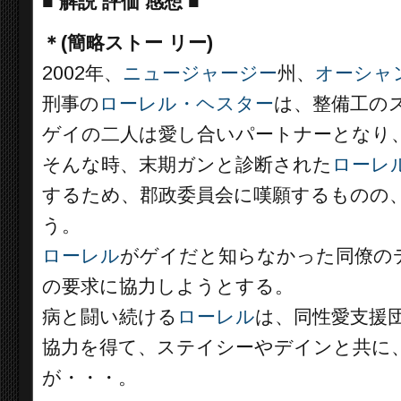
■
解説 評価 感想
■
＊(簡略ストー リー)
2002年、
ニュージャージー
州、
オーシャ
刑事の
ローレル・ヘスター
は、整備工の
ゲイの二人は愛し合いパートナーとなり
そんな時、末期ガンと診断された
ローレ
するため、郡政委員会に嘆願するものの
う。
ローレル
がゲイだと知らなかった同僚の
の要求に協力しようとする。
病と闘い続ける
ローレル
は、同性愛支援
協力を得て、ステイシーやデインと共に、
が・・・。