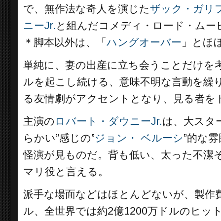
で、無作法な奇人を演じた
ザック・ガリ
ニーJr.
と組んだコメディ・ロード・ムー
＊脚本以外は、「
ハングオーバー
」とほ
単純に、妻の出産に立ち会うことだけを
ルを起こし続ける、意味不明な言動を繰
る友情劇がアクセントとなり、見る者を
主演の
ロバート・ダウニーJr.
は、大スタ
らかい”感じの”
ジョン・ ベルーシ
”的な
怪演が見ものだ。背も低い、太った不潔
マリ役と言える。
派手な場面などはほとんどないが、製作費
ル、全世界では約2億1200万ドルのヒッ