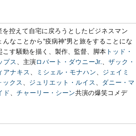
産を控えて自宅に戻ろうとしたビジネスマン
ょんなことから”疫病神”男と旅をすることにな
起こす騒動を描く、製作、監督、脚本
トッド・
ップス
、主演
ロバート・ダウニーJr.
、
ザック・
ィアナキス
、
ミシェル・モナハン
、
ジェイミ
ォックス
、
ジュリエット・ルイス
、
ダニー・マ
イド
、
チャーリー・シーン
共演の爆笑コメデ