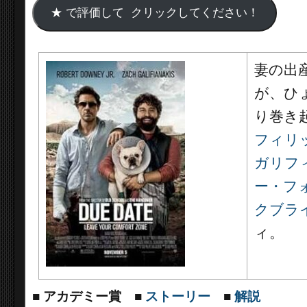
妻の出
が、ひ
り巻き
フィリ
ガリフ
ー・フ
クブラ
ィ。
■
アカデミー賞
■
ストーリー
■
解説