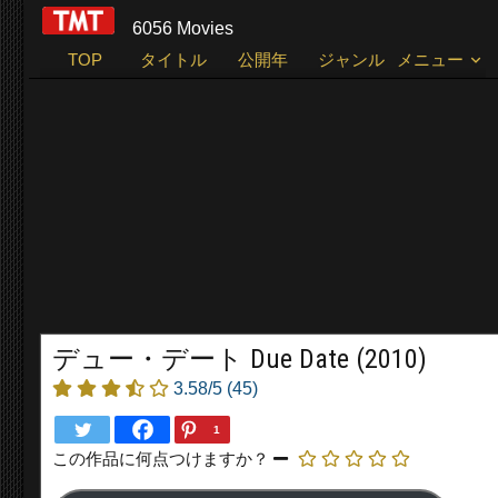
6056 Movies
TOP
タイトル
公開年
ジャンル
メニュー
デュー・デート Due Date (2010)
3.58/5
(45)
1
この作品に何点つけますか？