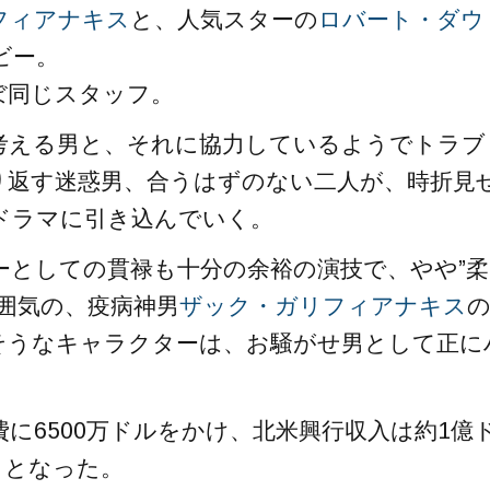
フィアナキス
と、人気スターの
ロバート・ダウ
ビー。
ぼ同じスタッフ。
考える男と、それに協力しているようでトラブ
り返す迷惑男、合うはずのない二人が、時折見
ドラマに引き込んでいく。
ーとしての貫禄も十分の余裕の演技で、やや”柔
雰囲気の、疫病神男
ザック・ガリフィアナキス
そうなキャラクターは、お騒がせ男として正に
に6500万ドルをかけ、北米興行収入は約1億
トとなった。