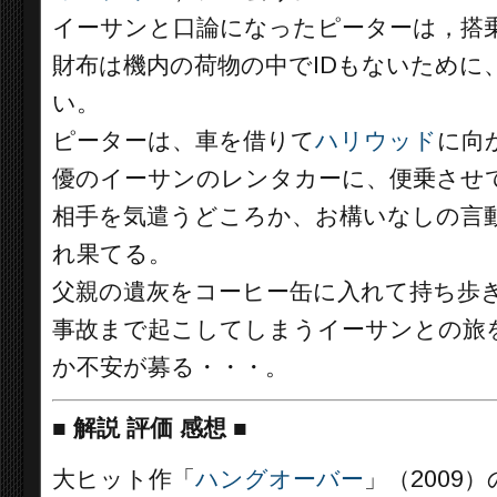
イーサンと口論になったピーターは，搭
財布は機内の荷物の中でIDもないために
い。
ピーターは、車を借りて
ハリウッド
に向
優のイーサンのレンタカーに、便乗させ
相手を気遣うどころか、お構いなしの言
れ果てる。
父親の遺灰をコーヒー缶に入れて持ち歩
事故まで起こしてしまうイーサンとの旅
か不安が募る・・・。
■
解説 評価 感想 ■
大ヒット作「
ハングオーバー
」（2009）