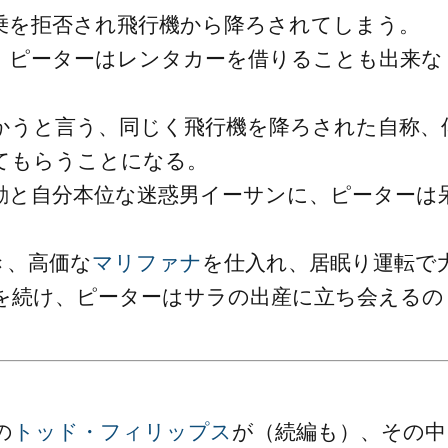
乗を拒否され飛行機から降ろされてしまう。
、ピーターはレンタカーを借りることも出来な
かうと言う、同じく飛行機を降ろされた自称、
てもらうことになる。
動と自分本位な迷惑男イーサンに、ピーターは
き、高価な
マリファナ
を仕入れ、居眠り運転で
を続け、ピーターはサラの出産に立ち会えるの
の
トッド・フィリップス
が（続編も）、その中