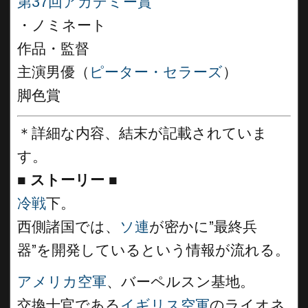
第37回アカデミー賞
・ノミネート
作品・監督
主演男優（
ピーター・セラーズ
）
脚色賞
＊詳細な内容、結末が記載されていま
す。
■
ストーリー ■
冷戦
下。
西側諸国では、
ソ連
が密かに”最終兵
器”を開発しているという情報が流れる。
アメリカ空軍
、バーペルスン基地。
交換士官である
イギリス空軍
のライオネ