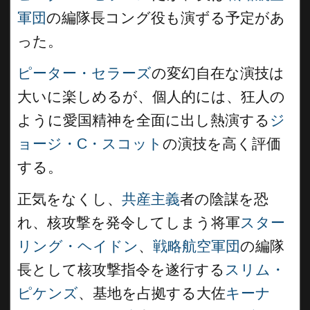
軍団
の編隊長コング役も演ずる予定があ
った。
ピーター・セラーズ
の変幻自在な演技は
大いに楽しめるが、個人的には、狂人の
ように愛国精神を全面に出し熱演する
ジ
ョージ・C・スコット
の演技を高く評価
する。
正気をなくし、
共産主義
者の陰謀を恐
れ、核攻撃を発令してしまう将軍
スター
リング・ヘイドン
、
戦略航空軍団
の編隊
長として核攻撃指令を遂行する
スリム・
ピケンズ
、基地を占拠する大佐
キーナ