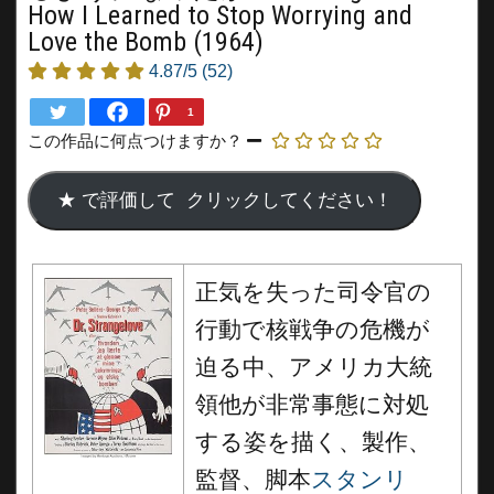
How I Learned to Stop Worrying and
Love the Bomb (1964)
4.87/5
(52)
1
この作品に何点つけますか？
正気を失った司令官の
行動で核戦争の危機が
迫る中、アメリカ大統
領他が非常事態に対処
する姿を描く、製作、
監督、脚本
スタンリ