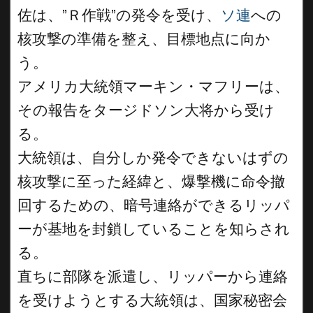
佐は、”Ｒ作戦”の発令を受け、
ソ連
への
核攻撃の準備を整え、目標地点に向か
う。
アメリカ大統領マーキン・マフリーは、
その報告をタージドソン大将から受け
る。
大統領は、自分しか発令できないはずの
核攻撃に至った経緯と、爆撃機に命令撤
回するための、暗号連絡ができるリッパ
ーが基地を封鎖していることを知らされ
る。
直ちに部隊を派遣し、リッパーから連絡
を受けようとする大統領は、国家秘密会