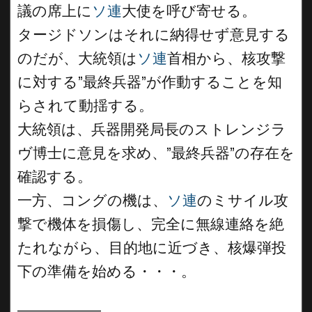
議の席上に
ソ連
大使を呼び寄せる。
タージドソンはそれに納得せず意見する
のだが、大統領は
ソ連
首相から、核攻撃
に対する”最終兵器”が作動することを知
らされて動揺する。
大統領は、兵器開発局長のストレンジラ
ヴ博士に意見を求め、”最終兵器”の存在を
確認する。
一方、コングの機は、
ソ連
のミサイル攻
撃で機体を損傷し、完全に無線連絡を絶
たれながら、目的地に近づき、核爆弾投
下の準備を始める・・・。
__________