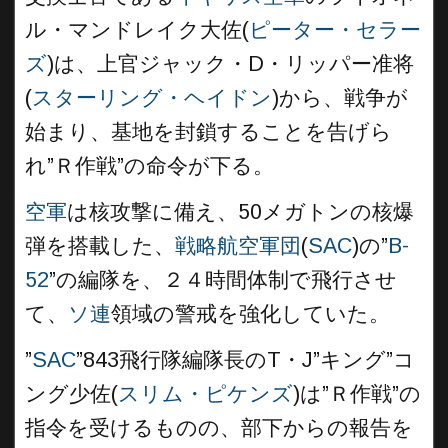
ル・マンドレイク大佐(
ピーター・セラー
ズ
)は、上官ジャック・D・リッパー准将
(
スターリング・ヘイドン
)から、戦争が
始まり、基地を封鎖することを告げら
れ”Ｒ作戦”の命令が下る。
空軍
は核攻撃に備え、50メガトンの核爆
弾を搭載した、
戦略航空軍団
(
SAC
)の”
B-
52
”の編隊を、２４時間体制で飛行させ
て、
ソ連
領域の警戒を強化していた。
”
SAC
”843飛行隊編隊長のT・J”キング”コ
ング少佐(
スリム・ピケンズ
)は”Ｒ作戦”の
指令を受けるものの、部下からの報告を