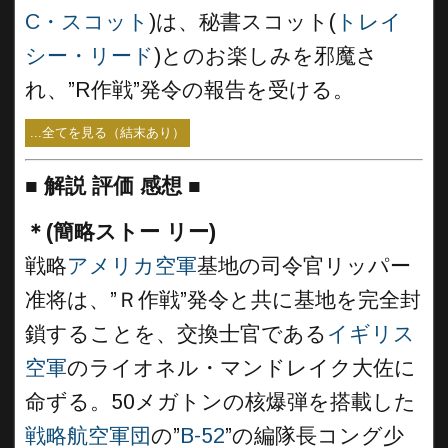
C・スコット
)は、秘書スコット(
トレイ
シー・リード
)とのお楽しみを邪魔さ
れ、”R作戦”発令の報告を受ける。
...全てを見る（結末あり）
■
解説 評価 感想 ■
＊(簡略ストー リー)
戦略
アメリカ空軍
基地の司令官リッパー
准将は、”Ｒ作戦”発令と共に基地を完全封
鎖することを、交換士官である
イギリス
空軍
のライオネル・マンドレイク大佐に
命ずる。50メガトンの核爆弾を搭載した
戦略航空軍団
の”
B-52
”の編隊長コング少