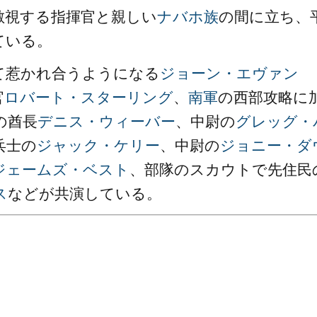
敵視する指揮官と親しい
ナバホ族
の間に立ち、
ている。
て惹かれ合うようになる
ジョーン・エヴァン
官
ロバート・スターリング
、
南軍
の西部攻略に
の酋長
デニス・ウィーバー
、中尉の
グレッグ・
兵士の
ジャック・ケリー
、中尉の
ジョニー・ダ
ジェームズ・ベスト
、部隊のスカウトで先住民
ス
などが共演している。