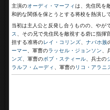
主演の
オーディ・マーフィ
は、先住民を
和的な関係を保とうとする将校を熱演し
当初は主人公と反発し合うものの、やが
ス
、その兄で先住民を敵視する砦に指揮
担する准将の
レイ・コリンズ
、
ナバホ族
ーマー
、軍曹の
ラッセル・ジョンソン
、
ンズ
、軍曹の
ボブ・スティール
、兵士の
ラルフ・ムーディ
、軍曹の
リコ・アラニ