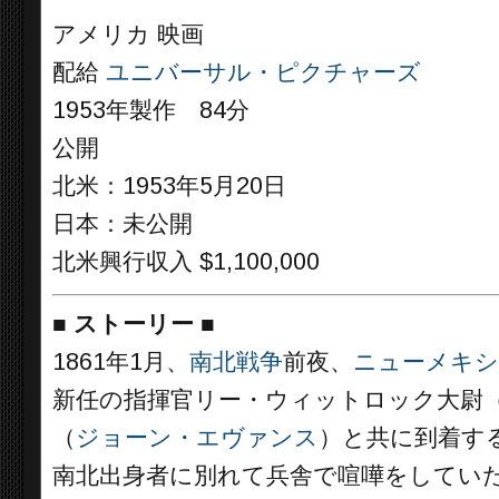
アメリカ 映画
配給
ユニバーサル・ピクチャーズ
1953年製作 84分
公開
北米：1953年5月20日
日本：未公開
北米興行収入 $1,100,000
■
ストーリー
■
1861年1月、
南北戦争
前夜、
ニューメキシ
新任の指揮官リー・ウィットロック大尉
（
ジョーン・エヴァンス
）と共に到着す
南北出身者に別れて兵舎で喧嘩をしてい