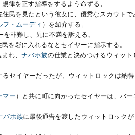
、規律を正す指導をするよう命ずる。
先住民を見たという彼女に、優秀なスカウトで
ルフ・ムーディ
）を紹介する。
ーを非難し、兄に不満を訴える。
住民を砦に入れるなとセイヤーに指示する。
込まれ、
ナバホ族
の仕業と決めつけるウィット
するセイヤーだったが、ウィットロックは納得
ーマー
）と共に町に向かったセイヤーは、バー
ナバホ族
に最後通告を渡したウィットロックが