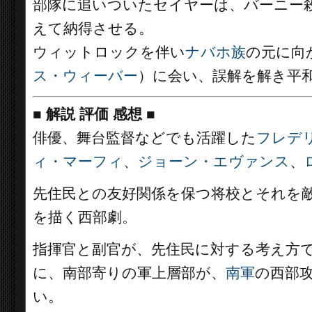
部隊に追いついたセイヤーは、バーニー
えて納得させる。
ウィットロックを伴い
ナバホ族
の元に向
ス・ウィーバー
）に会い、誤解を解き平
■
解説 評価 感想
■
俳優、舞台監督などでも活躍した
フレデ
ィ・マーフィ
、
ジョーン・エヴァンス
、
先住民との友好関係を保つ将校とそれを
を描く西部劇。
指揮官と副官が、先住民に対する考え方
に、南部寄りの軍上層部が、
南軍
の西部
い。