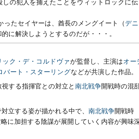
殺しの犯人を捕えたことをウィットロックに伝
かったセイヤーは、酋長のメングイート（
デニ
和的に解決しようとするのだが・・・。
リック・デ・コルドヴァ
が監督し、主演は
オー
ロバート・スターリング
などが共演した作品。
敵視する指揮官との対立と
南北戦争
開戦時の混
で対立する姿が描かれる中で、
南北戦争
開戦時
攻略に加担する陰謀が展開していく内容が興味