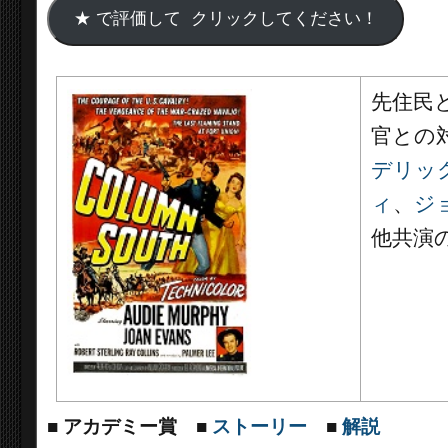
先住民
官との
デリッ
ィ
、
ジ
他共演
■
アカデミー賞
■
ストーリー
■
解説