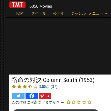
6056 Movies
TOP
タイトル
公開年
ジャンル
メニュー
宿命の対決 Column South (1953)
3.68/5
(37)
2
この作品に何点つけますか？