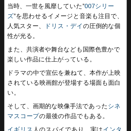
当時、一世を風靡していた”
007シリー
ズ
”を思わせるイメージと音楽も注目で、
人気スター、
ドリス・デイ
の圧倒的な個
性が光る。
また、共演者や舞台なども国際色豊かで
楽しい作品に仕上がっている。
ドラマの中で宣伝を兼ねて、本作が上映
されている映画館が登場する場面も面白
い。
そして、画期的な映像手法であった
シネ
マスコープ
の最後の作品でもある。
イギリス
人のスパイであり、実は
インタ