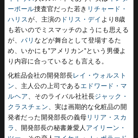
ーポール
捜査官だった若き
リチャード・
ハリス
が、主演の
ドリス・デイ
より8歳
も若いのでミスマッチのようにも思える
が、
パリ
などが舞台として登場するた
め、いかにも”アメリカン”という男優よ
り内容に合っているとも言える。
化粧品会社の開発部長
レイ・ウォルスト
ン
、主人公の上司である
エドワード・マ
ルヘア
、そのライバル社社長
ジャック・
クラスチェン
、実は画期的な化粧品の開
発者だった開発部長の義母
リリア・スカ
ラ
、開発部長の秘書兼愛人
アイリーン・