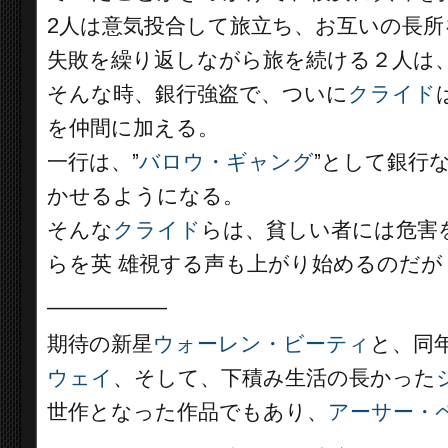
2人は意気投合して旅立ち、お互いの長
失敗を繰り返しながら旅を続ける２人は
そんな時、銀行強盗で、ついに
クライド
を仲間に加える。
一行は、”
バロウ・ギャング
”として銀行
かせるようになる。
そんな
クライド
らは、貧しい者には危害
らを英 雄視する声も上がり始めるのだが
__________
期待の新星
ウォーレン・ビーティ
と、同
ウェイ
、そして、下積み生活の長かった
世作となった作品でもあり、
アーサー・