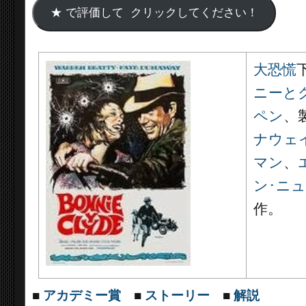
大恐慌
ニーと
ペン
、
ナウェ
マン
、
ン･ニ
作。
■
アカデミー賞
■
ストーリー
■
解説