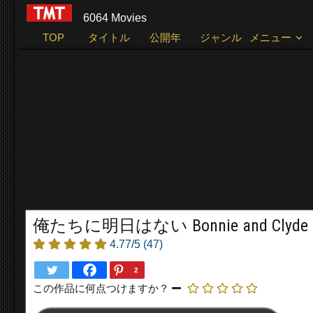
6064 Movies
TOP
タイトル
公開年
ジャンル
メニュー
俺たちに明日はない Bonnie and Clyde (
4.77/5
(47)
2
この作品に何点つけますか？