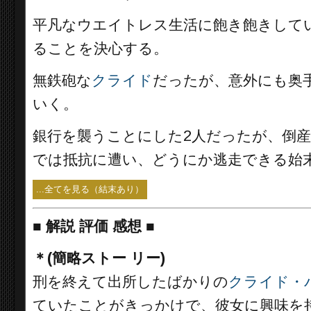
平凡なウエイトレス生活に飽き飽きして
ることを決心する。
無鉄砲な
クライド
だったが、意外にも奥
いく。
銀行を襲うことにした2人だったが、倒
では抵抗に遭い、どうにか逃走できる始
...全てを見る（結末あり）
■
解説 評価 感想 ■
＊(簡略ストー リー)
刑を終えて出所したばかりの
クライド・
ていたことがきっかけで、彼女に興味を