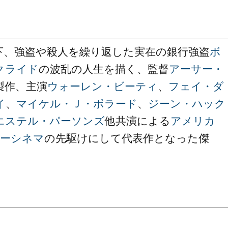
下、強盗や殺人を繰り返した実在の銀行強盗
ボ
クライド
の波乱の人生を描く、監督
アーサー・
製作、主演
ウォーレン・ビーティ
、
フェイ・ダ
イ
、
マイケル・Ｊ・ポラード
、
ジーン・ハック
エステル・パーソンズ
他共演による
アメリカ
ューシネマ
の先駆けにして代表作となった傑