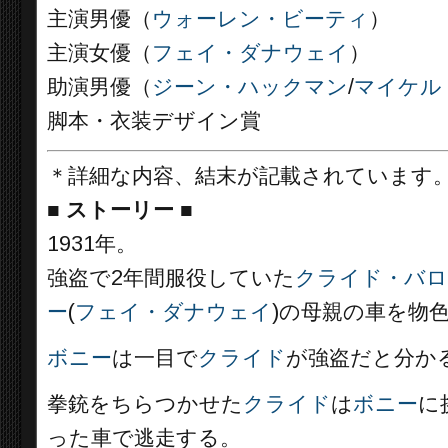
主演男優（
ウォーレン・ビーティ
）
主演女優（
フェイ・ダナウェイ
）
助演男優（
ジーン・ハックマン
/
マイケル
脚本・衣装デザイン賞
＊詳細な内容、結末が記載されています
■
ストーリー ■
1931年。
強盗で2年間服役していた
クライド・バ
ー
(
フェイ・ダナウェイ
)の母親の車を物
ボニー
は一目で
クライド
が強盗だと分か
拳銃をちらつかせた
クライド
は
ボニー
に
った車で逃走する。