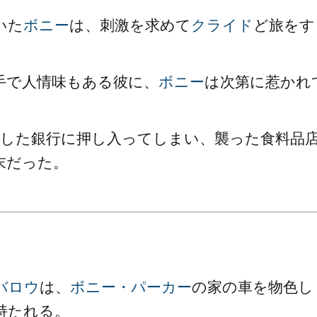
いた
ボニー
は、刺激を求めて
クライド
ど旅をす
手で人情味もある彼に、
ボニー
は次第に惹かれ
産した銀行に押し入ってしまい、襲った食料品
末だった。
バロウ
は、
ボニー・パーカー
の家の車を物色し
持たれる。