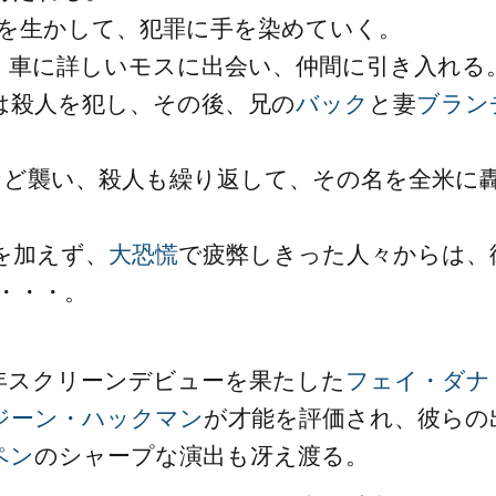
所を生かして、犯罪に手を染めていく。
、車に詳しいモスに出会い、仲間に引き入れる
は殺人を犯し、その後、兄の
バック
と妻
ブラン
など襲い、殺人も繰り返して、その名を全米に
を加えず、
大恐慌
で疲弊しきった人々からは、
・・・。
年スクリーンデビューを果たした
フェイ・ダナ
ジーン・ハックマン
が才能を評価され、彼らの
ペン
のシャープな演出も冴え渡る。