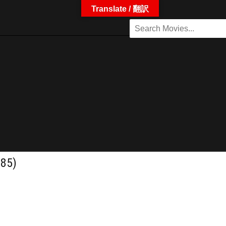
Translate / 翻訳
85)