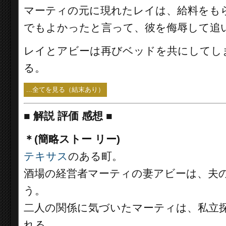
マーティの元に現れたレイは、給料をも
でもよかったと言って、彼を侮辱して追
レイとアビーは再びベッドを共にしてし
る。
...全てを見る（結末あり）
■
解説 評価 感想 ■
＊(簡略ストー リー)
テキサス
のある町。
酒場の経営者マーティの妻アビーは、夫
う。
二人の関係に気づいたマーティは、私立
れる。