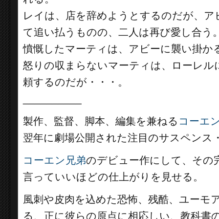
レイは、店を辞めようとするのだが、ア
て追い払うものの、二人は再び愛し合う
憤慨したマーティは、アビーに襲い掛か
怒りの収まらないマーティは、ローレル
頼するのだが・・・。
__________
製作、監督、脚本、編集を兼ねる
コーエ
翌年に劇場公開された注目のサスペンス
コーエン兄弟
のデビュー作にして、その
言っていいほどの仕上がりを見せる。
風刺や皮肉を込めた恐怖、残酷、ユーモ
る、正に彼らの原点に相応しい、教科書