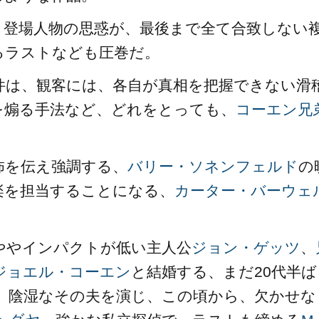
、登場人物の思惑が、最後まで全て合致しない
るラストなども圧巻だ。
件は、観客には、各自が真相を把握できない滑
を煽る手法など、どれをとっても、
コーエン兄
怖を伝え強調する、
バリー・ソネンフェルド
の
楽を担当することになる、
カーター・バーウェ
ややインパクトが低い主人公
ジョン・ゲッツ
、
ジョエル・コーエン
と結婚する、まだ20代半ば
、陰湿なその夫を演じ、この頃から、欠かせな