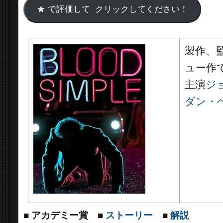
製作、
ュー作
主演
ジ
ダン・
■ アカデミー賞
■
ストーリー
■
解説