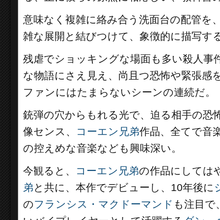
意味なく複雑に絡み合う洗面台の配管を
雑な展開と結びつけて、象徴的に描写す
残虐でショッキングな場面も多い殺人事
な物語にさえ見え、尚且つ恐怖や緊張感
ファンにはたまらないシーンの連続だ。
銃弾の穴からもれる光で、迫る相手の恐
像センス、
コーエン兄弟
作品、全てで音
の控えめな音楽なども興味深い。
今観ると、
コーエン兄弟
の作品にしては
弟
と共に、本作でデビューし、10年後に
の
フランシス・マクドーマンド
も注目で