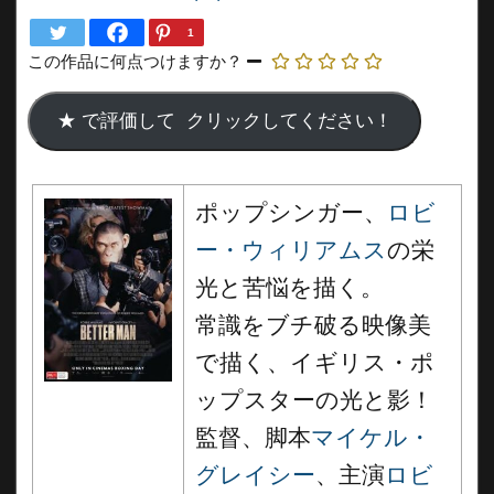
1
この作品に何点つけますか？
ポップシンガー、
ロビ
ー・ウィリアムス
の栄
光と苦悩を描く。
常識をブチ破る映像美
で描く、イギリス・ポ
ップスターの光と影！
監督、脚本
マイケル・
グレイシー
、主演
ロビ