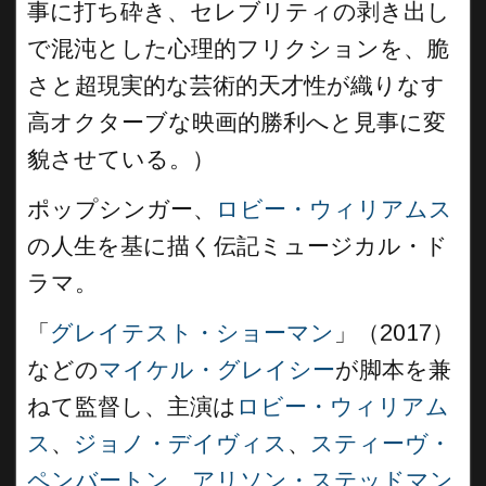
事に打ち砕き、セレブリティの剥き出し
で混沌とした心理的フリクションを、脆
さと超現実的な芸術的天才性が織りなす
高オクターブな映画的勝利へと見事に変
貌させている。）
ポップシンガー、
ロビー・ウィリアムス
の人生を基に描く伝記ミュージカル・ド
ラマ。
「
グレイテスト・ショーマン
」（2017）
などの
マイケル・グレイシー
が脚本を兼
ねて監督し、主演は
ロビー・ウィリアム
ス
、
ジョノ・デイヴィス
、
スティーヴ・
ペンバートン
、
アリソン・ステッドマン