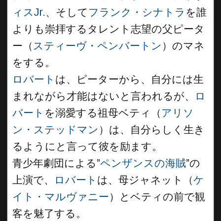
ィスJr.
、そして
フランク・シナトラ
を誰
よりも崇拝するタレント志望の父ピータ
ー（
スティーヴ・ペンバートン
）のマネ
をする。
ロバート
は、ピーターから、自分には生
まれながら才能はないと言われるが、
ロ
バート
を溺愛する祖母ベティ（
アリソ
ン・ステッドマン
）は、自分らしく生き
るようにと言って彼を励ます。
青少年劇団による”
ペンザンスの海賊
”の
上演で、
ロバート
は、母ジャネット（
ケ
イト・マルヴァニー
）とベティの前で観
客を魅了する。