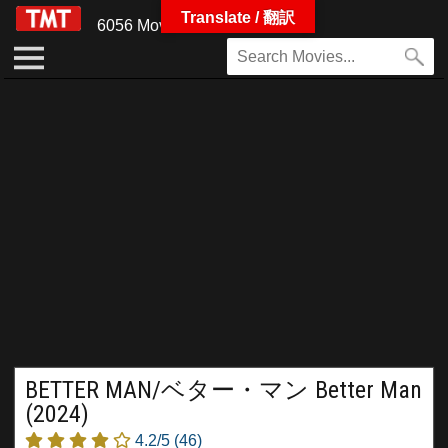
Translate / 翻訳
6056 Movies
BETTER MAN/ベター・マン Better Man
(2024)
4.2/5
(46)