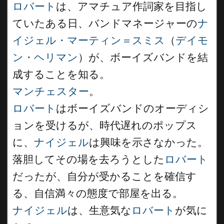
ロバート
は、アマチュア作詞家を目指し
ていたある日、バンドマネージャーの
ナ
イジェル・マーティン＝スミス
（
デイモ
ン・ヘリマン
）が、ボーイズバンドを結
成することを知る。
マンチェスター
。
ロバート
はボーイズバンドのオーディシ
ョンを受けるが、時代遅れのポップス
に、
ナイジェル
は興味を示さなかった。
落胆してその場を去ろうとした
ロバート
だったが、自分が受かることを確信す
る、自信満々の態度で部屋を出る。
ナイジェル
は、生意気な
ロバート
が気に