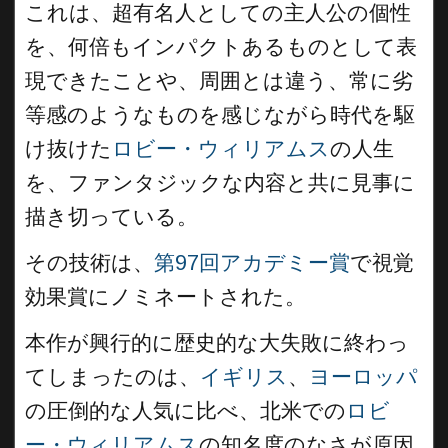
これは、超有名人としての主人公の個性
を、何倍もインパクトあるものとして表
現できたことや、周囲とは違う、常に劣
等感のようなものを感じながら時代を駆
け抜けた
ロビー・ウィリアムス
の人生
を、ファンタジックな内容と共に見事に
描き切っている。
その技術は、
第97回アカデミー賞
で視覚
効果賞にノミネートされた。
本作が興行的に歴史的な大失敗に終わっ
てしまったのは、
イギリス
、
ヨーロッパ
の圧倒的な人気に比べ、北米での
ロビ
ー・ウィリアムス
の知名度のなさが原因