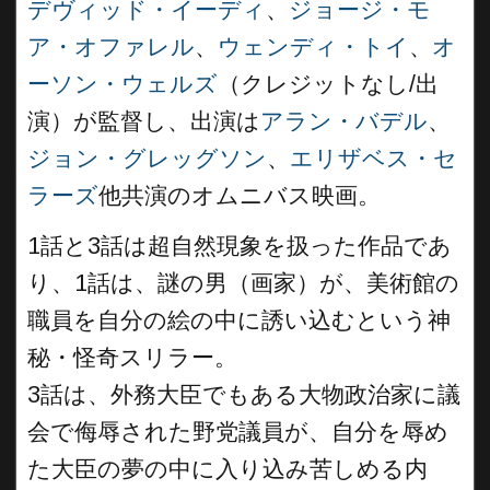
デヴィッド・イーディ
、
ジョージ・モ
ア・オファレル
、
ウェンディ・トイ
、
オ
ーソン・ウェルズ
（クレジットなし/出
演）が監督し、出演は
アラン・バデル
、
ジョン・グレッグソン
、
エリザベス・セ
ラーズ
他共演のオムニバス映画。
1話と3話は超自然現象を扱った作品であ
り、1話は、謎の男（画家）が、美術館の
職員を自分の絵の中に誘い込むという神
秘・怪奇スリラー。
3話は、外務大臣でもある大物政治家に議
会で侮辱された野党議員が、自分を辱め
た大臣の夢の中に入り込み苦しめる内