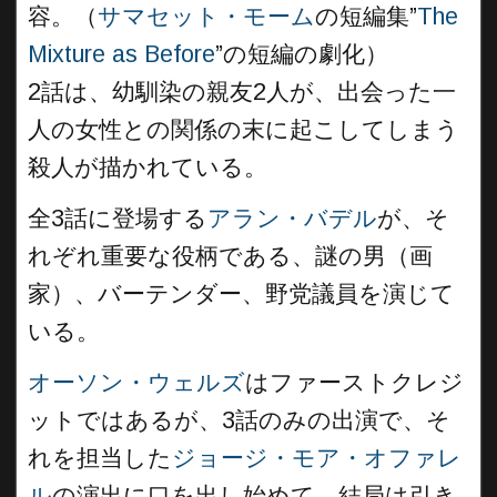
容。（
サマセット・モーム
の短編集”
The
Mixture as Before
”の短編の劇化）
2話は、幼馴染の親友2人が、出会った一
人の女性との関係の末に起こしてしまう
殺人が描かれている。
全3話に登場する
アラン・バデル
が、そ
れぞれ重要な役柄である、謎の男（画
家）、バーテンダー、野党議員を演じて
いる。
オーソン・ウェルズ
はファーストクレジ
ットではあるが、3話のみの出演で、そ
れを担当した
ジョージ・モア・オファレ
ル
の演出に口を出し始めて、結局は引き