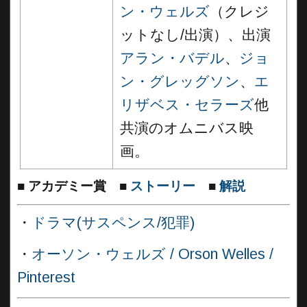
ン・ウェルズ
（クレジ
ットなし/出演）、出演
アラン・バデル
、
ジョ
ン・グレッグソン
、
エ
リザベス・セラーズ
他
共演のオムニバス映
画。
■
アカデミー賞
■
ストーリー
■
解説
・
ドラマ(サスペンス/犯罪)
・
オーソン・ウェルズ / Orson Welles /
Pinterest