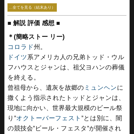
...全てを見る（結末あり）
■
解説 評価 感想
■
＊(簡略ストー リー)
コロラド
州。
ドイツ
系アメリカ人の兄弟トッド・ウル
フハウスとジャンは、祖父ヨハンの葬儀
を終える。
曾祖母から、遺灰を故郷の
ミュンヘン
に
撒くよう指示されたトッドとジャンは、
現地に向かい、世界最大規模のビール祭
り”
オクトーバーフェスト
”とは別に、闇
の競技会”ビール・フェスタ”が開催され