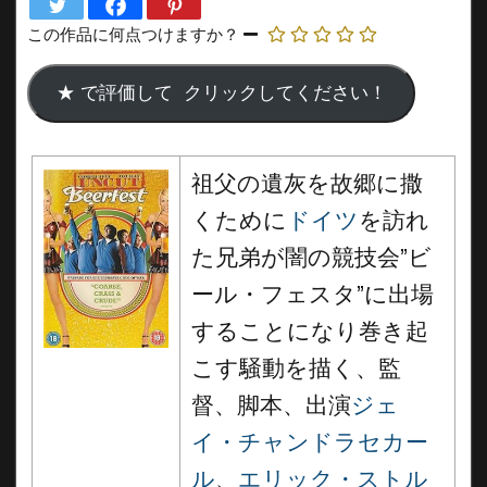
この作品に何点つけますか？
祖父の遺灰を故郷に撒
くために
ドイツ
を訪れ
た兄弟が闇の競技会”ビ
ール・フェスタ”に出場
することになり巻き起
こす騒動を描く、監
督、脚本、出演
ジェ
イ・チャンドラセカー
ル
、
エリック・ストル