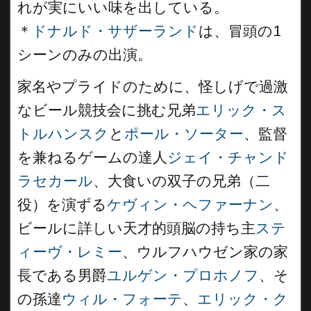
れが実にいい味を出している。
＊
ドナルド・サザーランド
は、冒頭の1
シーンのみの出演。
家名やプライドのために、怪しげで過激
なビール競技会に挑む兄弟
エリック・ス
トルハンスク
と
ポール・ソーター
、監督
を兼ねるゲームの達人
ジェイ・チャンド
ラセカール
、大食いの双子の兄弟（二
役）を演ずる
ケヴィン・ヘファーナン
、
ビールに詳しい天才的頭脳の持ち主
ステ
ィーヴ・レミー
、ウルフハウゼン家の家
長である男爵
ユルゲン・プロホノフ
、そ
の孫達
ウィル・フォーテ
、
エリック・ク