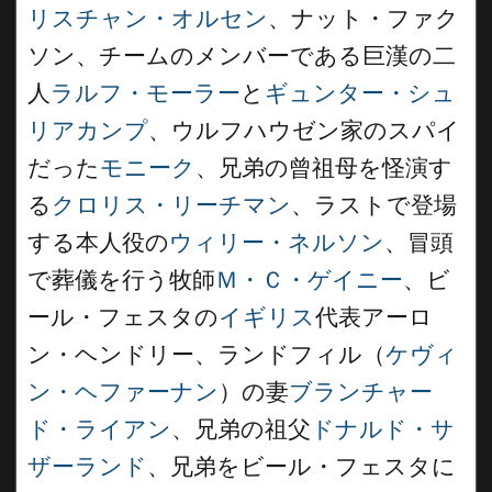
リスチャン・オルセン
、ナット・ファク
ソン、チームのメンバーである巨漢の二
人
ラルフ・モーラー
と
ギュンター・シュ
リアカンプ
、ウルフハウゼン家のスパイ
だった
モニーク
、兄弟の曾祖母を怪演す
る
クロリス・リーチマン
、ラストで登場
する本人役の
ウィリー・ネルソン
、冒頭
で葬儀を行う牧師
Ｍ・Ｃ・ゲイニー
、ビ
ール・フェスタの
イギリス
代表アーロ
ン・ヘンドリー、ランドフィル（
ケヴィ
ン・ヘファーナン
）の妻
ブランチャー
ド・ライアン
、兄弟の祖父
ドナルド・サ
ザーランド
、兄弟をビール・フェスタに