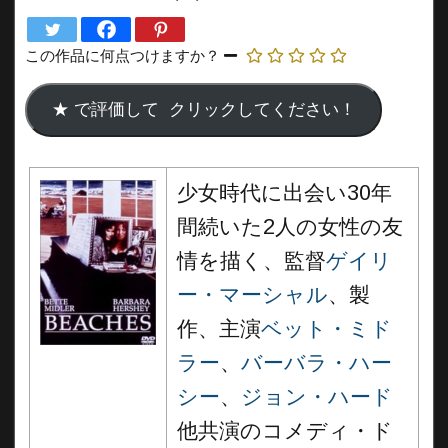
この作品に何点つけますか？
少女時代に出会い30年
間続いた2人の女性の友
情を描く、監督
ゲイリ
ー・マーシャル
、製
作、主演
ベット・ミド
ラー
、
バーバラ・ハー
シー
、
ジョン・ハード
他共演のコメディ・ド