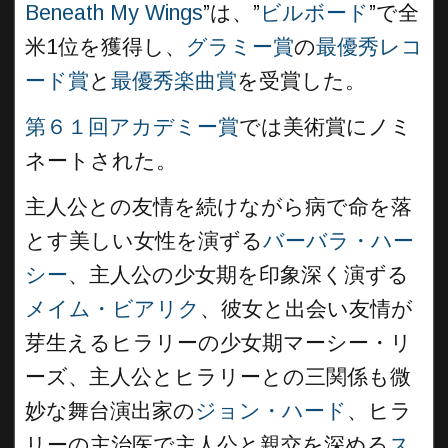
Beneath My Wings
”は、”
ビルボード
”で全
米1位を獲得し、
グラミー賞
の
最優秀レコ
ード賞
と
最優秀楽曲賞
を受賞した。
第６１回アカデミー賞
では美術賞にノミ
ネートされた。
主人公との友情を続けながら病で命を落
とす美しい女性を演ずる
バーバラ・ハー
シー
、主人公の少女期を印象深く演ずる
メイム・ビアリク
、彼女と出会い友情が
芽生えるヒラリーの少女期マーシー・リ
ーズ、主人公とヒラリーとの三関係も微
妙な舞台演出家の
ジョン・ハード
、ヒラ
リーの主治医で主人公と親交を深める
ス