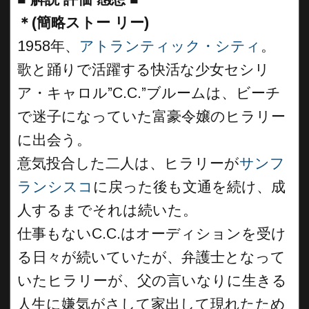
＊(簡略ストー リー)
1958年、
アトランティック・シティ
。
歌と踊りで活躍する快活な少女セシリ
ア・キャロル”C.C.”ブルームは、ビーチ
で迷子になっていた富豪令嬢のヒラリー
に出会う。
意気投合した二人は、ヒラリーが
サンフ
ランシスコ
に戻った後も文通を続け、成
人するまでそれは続いた。
仕事もないC.C.はオーディションを受け
る日々が続いていたが、弁護士となって
いたヒラリーが、父の言いなりに生きる
人生に嫌気がさして家出して現れたため