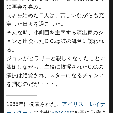
に再会を喜ぶ。
同居を始めた二人は、苦しいながらも充
実した日々を過ごした。
そんな時、小劇団を主宰する演出家のジ
ョンと出会ったC.C.は彼の舞台に誘われ
る。
ジョンがヒラリーと親しくなったことに
嫉妬しながら、主役に抜擢されたC.C.の
演技は絶賛され、スターになるチャンス
を掴むのだが・・・。
__________
1985年に発表された、
アイリス・レイナ
ー・ダート
の小説”
Beaches
”を基に製作さ