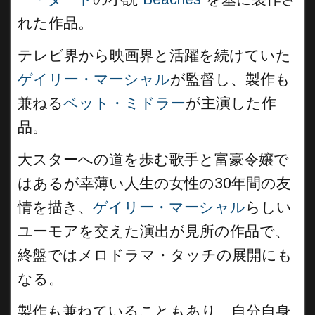
れた作品。
テレビ界から映画界と活躍を続けていた
ゲイリー・マーシャル
が監督し、製作も
兼ねる
ベット・ミドラー
が主演した作
品。
大スターへの道を歩む歌手と富豪令嬢で
はあるが幸薄い人生の女性の30年間の友
情を描き、
ゲイリー・マーシャル
らしい
ユーモアを交えた演出が見所の作品で、
終盤ではメロドラマ・タッチの展開にも
なる。
製作も兼ねていることもあり、自分自身