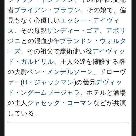
者
ブライアン・ブラウン
、その娘で、偏
見もなく心優しい
エッシー・デイヴィ
ス
、その母親
サンディー・ゴア
、
アボリ
ジニ
との混血少年
ブランドン・ウォルタ
ーズ
、その祖父で魔術使い役
デイヴィッ
ド・ガルピリル
、主人公達を擁護する群
の大尉
ベン・メンデルソーン
、ドローヴ
ァー(
H・ジャックマン
)の義兄
デヴィッ
ド・ングームブージャラ
、ホテルと酒場
の主人
ジャセック・コーマン
などが共演
している。