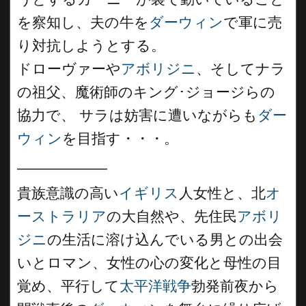
を察知し、夫の牛を
ダーウィン
で軍に売
り対抗しようとする。
ドローヴァーや
アボリジニ
、そしてナラ
の祖父、魔術師のキング･ジョージらの
協力で、 サラは妨害に遭いながらも
ダー
ウィン
を目指す・・・。
___________
貴族意識の高い
イギリス
人女性と、北
オ
ーストラリア
の大自然や、先住民
アボリ
ジニ
の生活に溶け込んでいる男との出会
いとロマン、女性の心の変化と母性の目
覚め、平行して
太平洋戦争
勃発前夜から