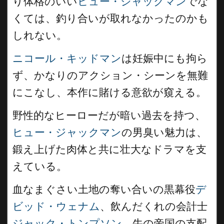
り体格のいい
ヒュー・ジャックマン
でな
くては、釣り合いが取れなかったのかも
しれない。
ニコール・キッドマン
は妊娠中にも拘ら
ず、かなりのアクション・シーンを無難
にこなし、本作に賭ける意欲が窺える。
野性的なヒーローだが暗い過去を持つ、
ヒュー・ジャックマン
の男臭い魅力は、
鍛え上げた肉体と共に壮大なドラマを支
えている。
血なまぐさい土地の奪い合いの黒幕役
デ
ビッド・ウェナム
、飲んだくれの会計士
ジャック・トンプソン
、牛の帝国の支配