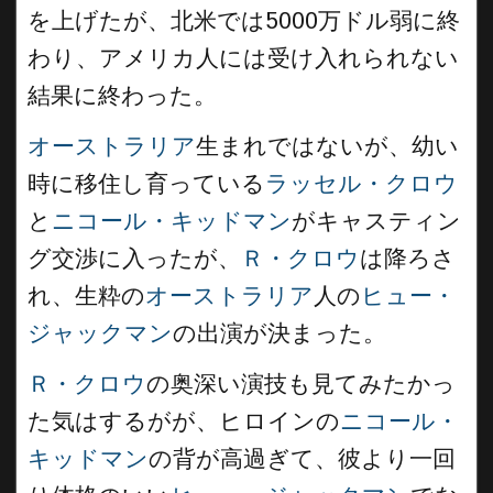
を上げたが、北米では5000万ドル弱に終
わり、アメリカ人には受け入れられない
結果に終わった。
オーストラリア
生まれではないが、幼い
時に移住し育っている
ラッセル・クロウ
と
ニコール・キッドマン
がキャスティン
グ交渉に入ったが、
Ｒ・クロウ
は降ろさ
れ、生粋の
オーストラリア
人の
ヒュー・
ジャックマン
の出演が決まった。
Ｒ・クロウ
の奥深い演技も見てみたかっ
た気はするがが、ヒロインの
ニコール・
キッドマン
の背が高過ぎて、彼より一回