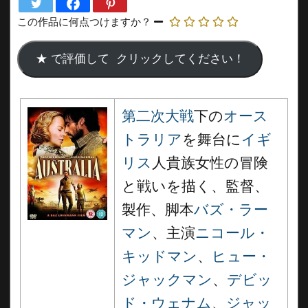
この作品に何点つけますか？
第二次大戦
下の
オース
トラリア
を舞台に
イギ
リス
人貴族女性の冒険
と戦いを描く、監督、
製作、脚本
バズ・ラー
マン
、主演
ニコール・
キッドマン
、
ヒュー・
ジャックマン
、
デビッ
ド・ウェナム
、
ジャッ