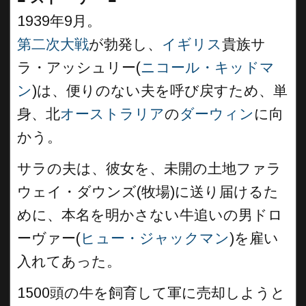
1939年9月。
第二次大戦
が勃発し、
イギリス
貴族サ
ラ・アッシュリー(
ニコール・キッドマ
ン
)は、便りのない夫を呼び戻すため、単
身、北
オーストラリア
の
ダーウィン
に向
かう。
サラの夫は、彼女を、未開の土地ファラ
ウェイ・ダウンズ(牧場)に送り届けるた
めに、本名を明かさない牛追いの男ドロ
ーヴァー(
ヒュー・ジャックマン
)を雇い
入れてあった。
1500頭の牛を飼育して軍に売却しようと