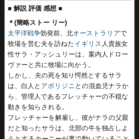
■
解説 評価 感想 ■
＊(簡略ストー リー)
太平洋戦争
勃発前、北
オーストラリア
で
牧場を営む夫を訪ねた
イギリス
人貴族女
性サラ・アッシュリーは、案内人ドロー
ヴァーと共に牧場に向かう。
しかし、夫の死を知り愕然とするサラ
は、白人と
アボリジニ
との混血児ナラか
ら、管理人であるフレッチャーの不穏な
動きを知らされる。
フレッチャーを解雇し、彼がナラの父親
だと知ったサラは、北部の牛を独占しよ
うとするカーニーが裏で動いていること