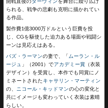
開戦直後の
ダーウィン
を舞台に繰り広げ
られる、戦争の悲劇も克明に描かれてい
る作品。
製作費1億3000万ドルという巨費を投
じ、CGを駆使した迫力ある場面や戦闘シ
ーンは見応えはある。
バズ・ラーマン
の妻で、「
ムーラン・ル
ージュ
」（2001）で
アカデミー賞
（衣装
デザイン）を受賞し、本作でも同賞にノ
ミネートされた
キャサリン・マーティン
の、
ニコール・キッドマン
の心の変化と
共にイメージも変わっていく衣装は素晴
らしい。