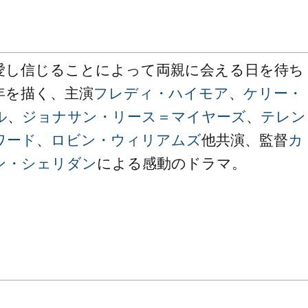
愛し信じることによって両親に会える日を待ち
年を描く、主演
フレディ・ハイモア
、
ケリー・
ル
、
ジョナサン・リース＝マイヤーズ
、
テレン
ワード
、
ロビン・ウィリアムズ
他共演、監督
カ
ン・シェリダン
による感動のドラマ。