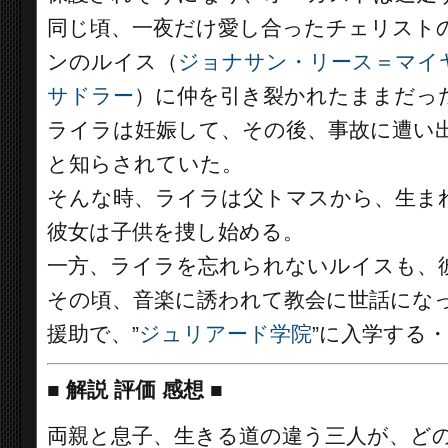
同じ頃、一夜だけ愛し合ったチェリスト
ンのルイス（
ジョナサン・リース＝マイ
サドラー
）に仲を引き裂かれたままだっ
ライラは妊娠して、その後、事故に遭い
と知らされていた。
そんな時、ライラは父トマスから、生ま
彼女は子供を捜し始める。
一方、ライラを忘れられないルイスも、
その頃、音楽に誘われて教会に世話にな
援助で、”
ジュリアード学院
”に入学する
■
解説 評価 感想 ■
両親と息子、生きる道の違う三人が、ど