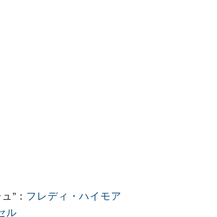
ュ”：
フレディ・ハイモア
セル