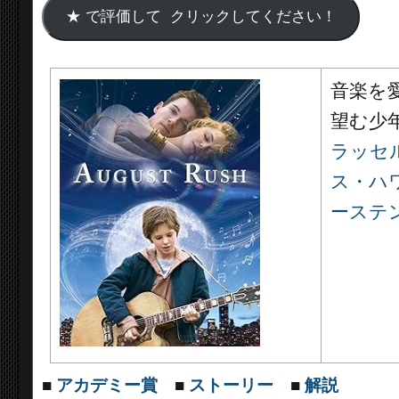
音楽を
望む少
ラッセ
ス・ハ
ーステ
■
アカデミー賞
■
ストーリー
■
解説