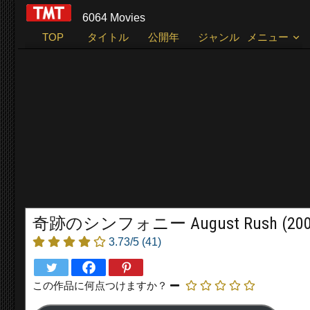
6064 Movies
TOP
タイトル
公開年
ジャンル
メニュー
奇跡のシンフォニー August Rush (200
3.73/5
(41)
この作品に何点つけますか？