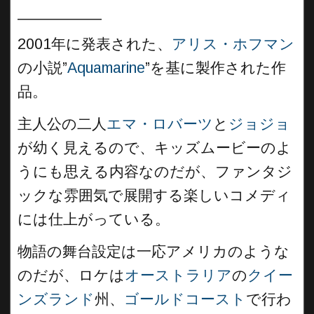
__________
2001年に発表された、
アリス・ホフマン
の小説”
Aquamarine
”を基に製作された作
品。
主人公の二人
エマ・ロバーツ
と
ジョジョ
が幼く見えるので、キッズムービーのよ
うにも思える内容なのだが、ファンタジ
ックな雰囲気で展開する楽しいコメディ
には仕上がっている。
物語の舞台設定は一応アメリカのような
のだが、ロケは
オーストラリア
の
クイー
ンズランド
州、
ゴールドコースト
で行わ