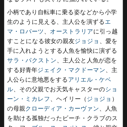
小柄であり自転車に乗る姿などから小学
生のように見える、主人公を演ずる
エ
マ・ロバーツ
、
オーストラリア
に引っ越
すことになる彼女の親友
ジョジョ
、愛を
手に入れようとする人魚を愉快に演ずる
サラ・パクストン
、主人公と人魚が恋を
する好青年
ジェイク・マクドーマン
、主
人公らに意地悪をする
アリエル・ケベ
ル
、その父親でお天気キャスターの
ショ
ーン・ミカレフ
、ヘイリー（
ジョジョ
）
の母親
クローディア・カーヴァン
、人魚
を助ける孤独だったビーチ・クラブのス