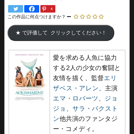
6
この作品に何点つけますか？
愛を求める人魚に協力
する2人の少女の奮闘と
友情を描く、監督
エリ
ザベス・アレン
、主演
エマ・ロバーツ
、
ジョ
ジョ
、
サラ・パクスト
ン
他共演のファンタジ
ー・コメディ。