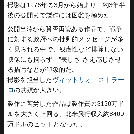
撮影は1976年の3月から始まり、約3年半
後の公開まで製作には困難を極めた。
公開当時から賛否両論ある作品で、戦争
に対する政府への批判的メッセージが多
く見られる中で、残虐性など排除しない
映像にも拘らず、”美しさ”さえ感じさせ
る描写などが印象的だ。
撮影を担当した
ヴィットリオ・ストラー
ロ
の功績が大きい。
製作に苦労した作品は製作費の3150万ド
ルを大きく上回る、北米興行収入約8400
万ドルのヒットとなった。