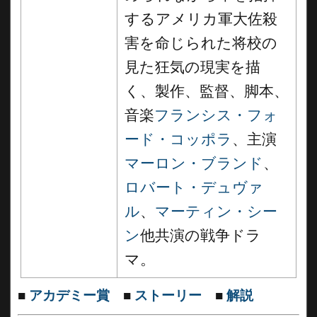
するアメリカ軍大佐殺
害を命じられた将校の
見た狂気の現実を描
く、製作、監督、脚本、
音楽
フランシス・フォ
ード・コッポラ
、主演
マーロン・ブランド
、
ロバート・デュヴァ
ル
、
マーティン・シー
ン
他共演の戦争ドラ
マ。
■
アカデミー賞
■
ストーリー
■
解説