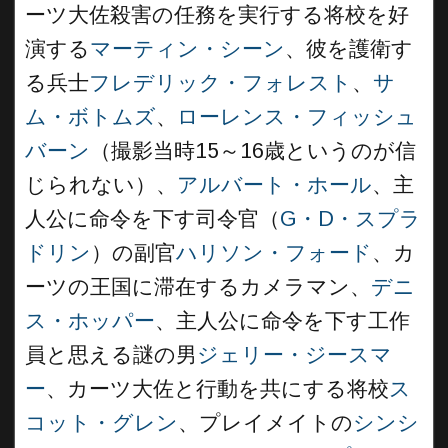
ーツ大佐殺害の任務を実行する将校を好
演する
マーティン・シーン
、彼を護衛す
る兵士
フレデリック・フォレスト
、
サ
ム・ボトムズ
、
ローレンス・フィッシュ
バーン
（撮影当時15～16歳というのが信
じられない）、
アルバート・ホール
、主
人公に命令を下す司令官（
G・D・スプラ
ドリン
）の副官
ハリソン・フォード
、カ
ーツの王国に滞在するカメラマン、
デニ
ス・ホッパー
、主人公に命令を下す工作
員と思える謎の男
ジェリー・ジースマ
ー
、カーツ大佐と行動を共にする将校
ス
コット・グレン
、プレイメイトの
シンシ