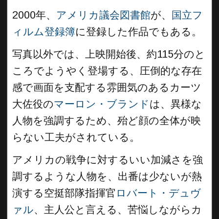
2000年、
アメリカ議会図書館
が、
国立フ
ィルム登録簿
に登録した作品でもある。
写真以外では、上映開始後、約115分のと
ころでようやく登場する、圧倒的な存在
感で画面を支配する雰囲気のあるカーツ
大佐役の
マーロン・ブランド
は、異様な
人物を強調するため、殆ど顔の全体が映
らない工夫がされている。
アメリカの戦争に対するいい加減さを強
調するような人物を、出番は少ないが熱
演する空挺部隊指揮官
ロバート・デュヴ
ァル
、主人公と言える、苦悩しながらカ