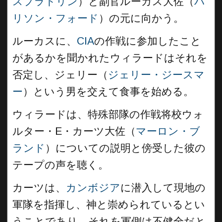
スプラドリン
）と副官ルーカス大佐（
ハ
リソン・フォード
）の元に向かう。
ルーカスに、
CIA
の作戦に参加したこと
があるかを聞かれたウィラードはそれを
否定し、ジェリー（
ジェリー・ジースマ
ー
）という男を交えて食事を始める。
ウィラードは、特殊部隊の作戦将校ウォ
ルター・E・カーツ大佐（
マーロン・ブ
ランド
）についての説明と傍受した彼の
テープの声を聴く。
カーツは、
カンボジア
に潜入して現地の
軍隊を指揮し、神と崇められているとい
うことであり、それを軍側は不健全だと