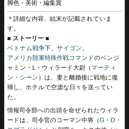
脚色・美術・編集賞
＊詳細な内容、結末が記載されていま
す。
■
ストーリー ■
ベトナム戦争
下、
サイゴン
。
アメリカ陸軍特殊作戦コマンド
のベンジ
ャミン・L・ウィラード大尉（
マーティ
ン・シーン
）は、妻と離婚後に戦地に復
帰し、ホテルで空虚な日々を送ってい
た。
情報司令部への出頭を命ぜられたウィラ
ードは、司令官のコーマン中将（
G・D・