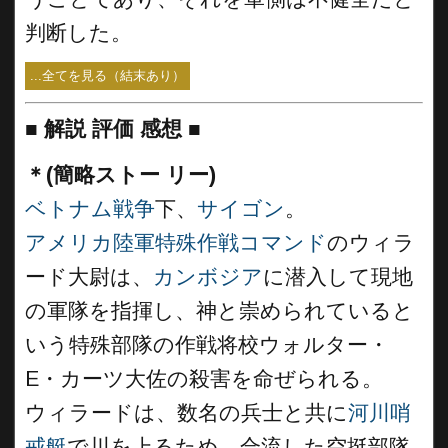
判断した。
...全てを見る（結末あり）
■
解説 評価 感想 ■
＊(簡略ストー リー)
ベトナム戦争
下、
サイゴン
。
アメリカ陸軍特殊作戦コマンド
のウィラ
ード大尉は、
カンボジア
に潜入して現地
の軍隊を指揮し、神と崇められていると
いう特殊部隊の作戦将校ウォルター・
E・カーツ大佐の殺害を命ぜられる。
ウィラードは、数名の兵士と共に
河川哨
戒艇
で川を上るため、合流した空挺部隊