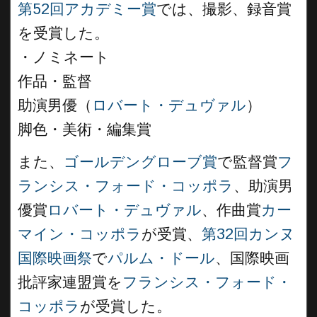
第52回アカデミー賞
では、撮影、録音賞
を受賞した。
・ノミネート
作品・監督
助演男優（
ロバート・デュヴァル
）
脚色・美術・編集賞
また、
ゴールデングローブ賞
で監督賞
フ
ランシス・フォード・コッポラ
、助演男
優賞
ロバート・デュヴァル
、作曲賞
カー
マイン・コッポラ
が受賞、
第32回カンヌ
国際映画祭
で
パルム・ドール
、国際映画
批評家連盟賞を
フランシス・フォード・
コッポラ
が受賞した。