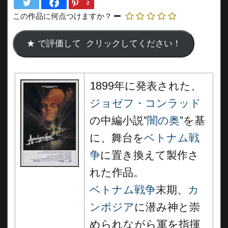
2
この作品に何点つけますか？
1899年に発表された、
ジョゼフ・コンラッド
の中編小説”
闇の奥
”を基
に、舞台を
ベトナム戦
争
に置き換えて製作さ
れた作品。
ベトナム戦争
末期、
カ
ンボジア
に潜み神と崇
められながら軍を指揮