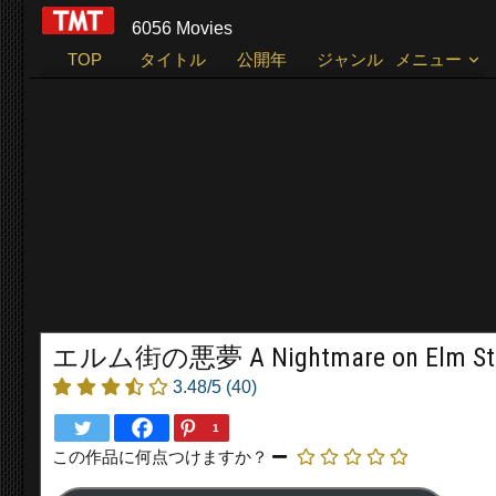
6056 Movies
TOP
タイトル
公開年
ジャンル
メニュー
エルム街の悪夢 A Nightmare on Elm Stre
3.48/5
(40)
1
この作品に何点つけますか？