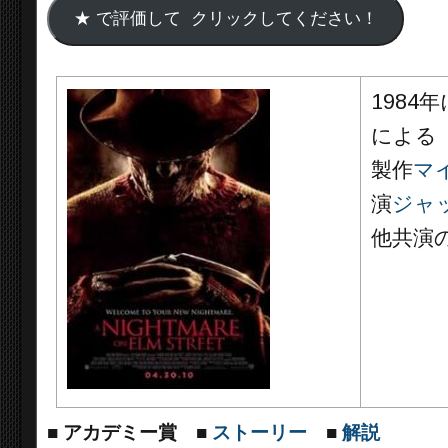
1984
による
製作
マ
演
ジャ
他共演
■
アカデミー賞
■
ストーリー
■
解説