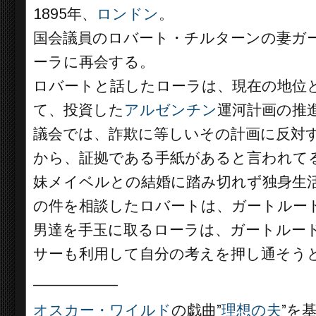
1895年、
ロンドン
。
国会議員のロバート・チルターンの妻ガ
ーラに再会する。
ロバートと話したローラは、現在の地位
て、投資した
アルゼンチン
運河計画の推
議会では、詐欺に等しいその計画に反対
から、証拠である手紙があると言われて
妹メイベルとの結婚に踏み切れず独身生
の件を相談したロバートは、ガートルー
男達を手玉に取るローラは、ガートルー
サーも利用して自分の考えを押し通そう
__________
オスカー・ワイルド
の戯曲”
理想の夫
”を