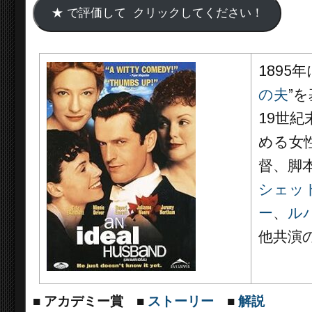
1895
の夫
”
19世紀
める女
督、脚
シェッ
ー
、
ル
他共演
■
アカデミー賞
■
ストーリー
■
解説