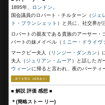
1895年、
ロンドン
。
国会議員のロバート・チルターン（
ジェ
ト・ブランシェット
）と共に、社交界が
ロバートの親友である貴族のアーサー・
バートの妹メイベル（
ミニー・ドライヴ
マークビー夫人（
リンジー・ダンカン
）
夫人（
ジュリアン・ムーア
）と話したガ
ウィーン
に帰ると言われ、夜のパーティ
...全てを見る（結末あり）
■
解説 評価 感想
■
＊(簡略ストー リー)