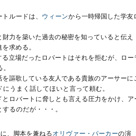
ートルードは、
ウィーン
から一時帰国した学友
と財力を築いた過去の秘密を知っていると伝え
進を求める。
する立場だったロバートはそれを拒むが、ロー
る。
活を謳歌している友人である貴族のアーサーに
ドにうまく話してほいと言って頼む。
ドとロバートに脅しとも言える圧力をかけ、ア
とするのだが・・・。
基に、脚本を兼ねる
オリヴァー・パーカー
の演