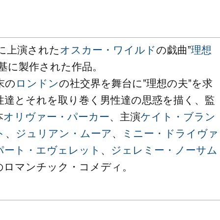
年に上演された
オスカー・ワイルド
の戯曲”
理想
を基に製作された作品。
末の
ロンドン
の社交界を舞台に”理想の夫”を求
性達とそれを取り巻く男性達の思惑を描く、監
本
オリヴァー・パーカー
、主演
ケイト・ブラン
ト
、
ジュリアン・ムーア
、
ミニー・ドライヴァ
パート・エヴェレット
、
ジェレミー・ノーサム
のロマンチック・コメディ。