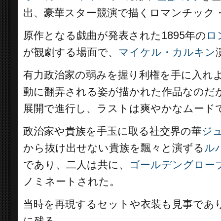
出、豪華スター競演で描くロマンチック
原作となる戯曲が発表された1895年の
ロ
が観劇する場面で、
マイケル・カルキン
有力政治家の弱みを握り利権を手に入れ
動に翻弄される姿が描かれた作品なのだ
展開で進行し、ラストは爽やかなムード
政治家や貴族を手玉に取る社交界の華
ジ
から抜け出せない貴族を飄々と演ずる
ル
であり、二人は共に、
ゴールデングロー
ノミネートされた。
当時を再現するセットや衣装も見事であ