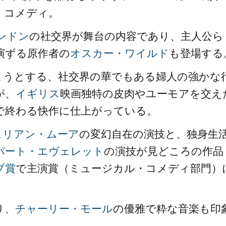
・コメディ。
ンドン
の社交界が舞台の内容であり、主人公ら
演ずる原作者の
オスカー・ワイルド
も登場する
ようとする、社交界の華でもある婦人の強かな
が、
イギリス
映画独特の皮肉やユーモアを交え
で終わる快作に仕上がっている。
ュリアン・ムーア
の変幻自在の演技と、独身生
パート・エヴェレット
の演技が見どころの作品
ブ賞
で主演賞（ミュージカル・コメディ部門）
り、
チャーリー・モール
の優雅で粋な音楽も印