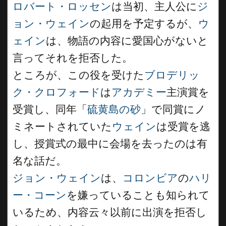
ロバート・ロッセン
は当初、主人公に
ジ
ョン・ウェイン
の起用を予定するが、
ウ
ェイン
は、物語の内容に愛国心がないと
言ってそれを拒否した。
ところが、この役を受けた
ブロデリッ
ク・クロフォード
は
アカデミー
主演賞を
受賞し、同年「
硫黄島の砂
」で同賞にノ
ミネートされていた
ウェイン
は受賞を逃
し、授賞式の最中に会場を去ったのは有
名な話だ。
ジョン・ウェイン
は、
コロンビア
の
ハリ
ー・コーン
を嫌っていることも知られて
いるため、内容云々以前に出演を拒否し