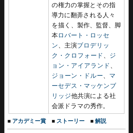
の権力の掌握とその指
導力に翻弄される人々
を描く、製作、監督、脚
本
ロバート・ロッセ
ン
、主演
ブロデリッ
ク・クロフォード
、
ジ
ョン・アイアランド
、
ジョーン・ドルー
、
マ
ーセデス・マッケンブ
リッジ
他共演による社
会派ドラマの秀作。
■
アカデミー賞
■
ストーリー
■
解説