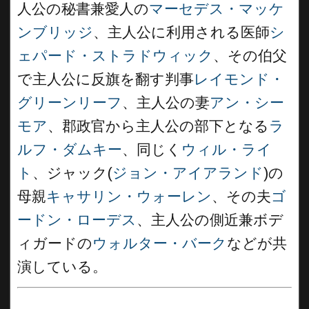
人公の秘書兼愛人の
マーセデス・マッケ
ンブリッジ
、主人公に利用される医師
シ
ェパード・ストラドウィック
、その伯父
で主人公に反旗を翻す判事
レイモンド・
グリーンリーフ
、主人公の妻
アン・シー
モア
、郡政官から主人公の部下となる
ラ
ルフ・ダムキー
、同じく
ウィル・ライ
ト
、ジャック(
ジョン・アイアランド
)の
母親
キャサリン・ウォーレン
、その夫
ゴ
ードン・ローデス
、主人公の側近兼ボデ
ィガードの
ウォルター・バーク
などが共
演している。