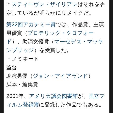
＊
スティーヴン・ザイリアン
はそれを否
定しているが明らかにリメイクだ。
第22回アカデミー賞
では、作品賞、主演
男優賞（
ブロデリック・クロフォー
ド
）、助演女優賞（
マーセデス・マッケ
ンブリッジ
）を受賞した。
・ノミネート
監督
助演男優（
ジョン・アイアランド
）
脚本・編集賞
2001年、
アメリカ議会図書館
が、
国立フ
ィルム登録簿
に登録した作品でもある。