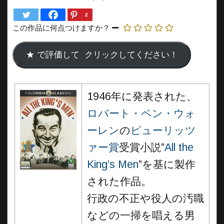
2
この作品に何点つけますか？
1946年に発表された、
ロバート・ペン・ウォ
ーレン
の
ピューリッツ
ァー賞
受賞小説”
All the
King’s Men
”を基に製作
された作品。
行政の不正や役人の汚職
などの一掃を唱える男