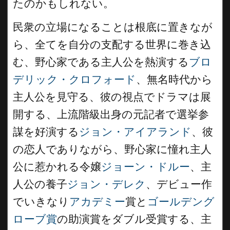
たのかもしれない。
民衆の立場になることは根底に置きなが
ら、全てを自分の支配する世界に巻き込
む、野心家である主人公を熱演する
ブロ
デリック・クロフォード
、無名時代から
主人公を見守る、彼の視点でドラマは展
開する、上流階級出身の元記者で選挙参
謀を好演する
ジョン・アイアランド
、彼
の恋人でありながら、野心家に憧れ主人
公に惹かれる令嬢
ジョーン・ドルー
、主
人公の養子
ジョン・デレク
、デビュー作
でいきなり
アカデミー
賞と
ゴールデング
ローブ賞
の助演賞をダブル受賞する、主