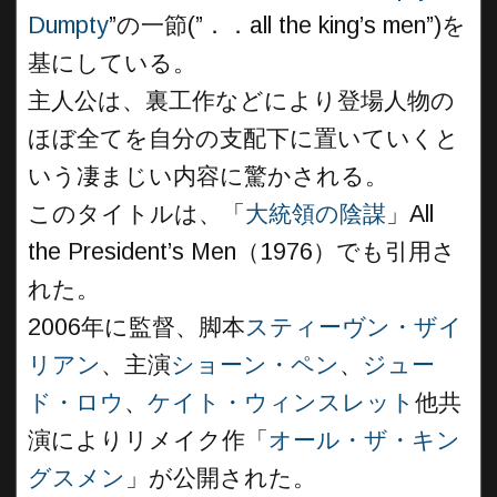
Dumpty
”の一節(”．．all the king’s men”)を
基にしている。
主人公は、裏工作などにより登場人物の
ほぼ全てを自分の支配下に置いていくと
いう凄まじい内容に驚かされる。
このタイトルは、「
大統領の陰謀
」All
the President’s Men（1976）でも引用さ
れた。
2006年に監督、脚本
スティーヴン・ザイ
リアン
、主演
ショーン・ペン
、
ジュー
ド・ロウ
、
ケイト・ウィンスレット
他共
演によりリメイク作「
オール・ザ・キン
グスメン
」が公開された。