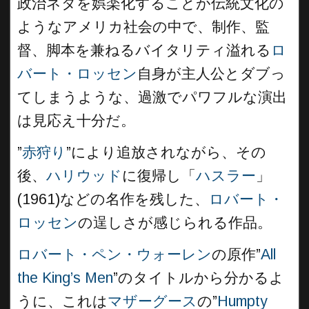
政治ネタを娯楽化することが伝統文化の
ようなアメリカ社会の中で、制作、監
督、脚本を兼ねるバイタリティ溢れる
ロ
バート・ロッセン
自身が主人公とダブっ
てしまうような、過激でパワフルな演出
は見応え十分だ。
”
赤狩り
”により追放されながら、その
後、
ハリウッド
に復帰し「
ハスラー
」
(1961)などの名作を残した、
ロバート・
ロッセン
の逞しさが感じられる作品。
ロバート・ペン・ウォーレン
の原作”
All
the King’s Men
”のタイトルから分かるよ
うに、これは
マザーグース
の”
Humpty