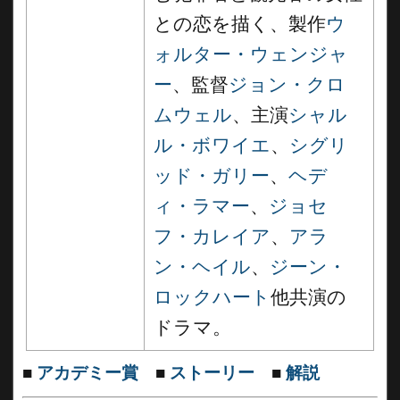
との恋を描く、製作
ウ
ォルター・ウェンジャ
ー
、監督
ジョン・クロ
ムウェル
、主演
シャル
ル・ボワイエ
、
シグリ
ッド・ガリー
、
ヘデ
ィ・ラマー
、
ジョセ
フ・カレイア
、
アラ
ン・ヘイル
、
ジーン・
ロックハート
他共演の
ドラマ。
■
アカデミー賞
■
ストーリー
■
解説