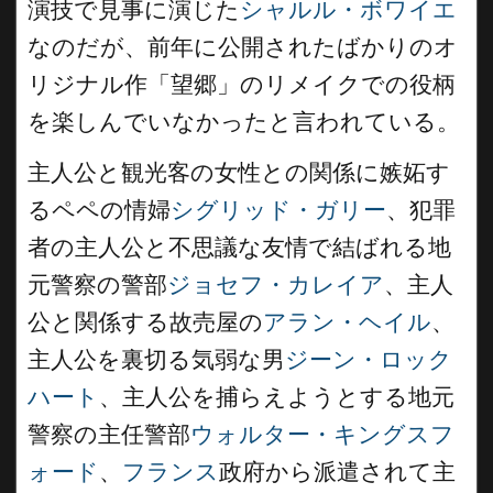
演技で見事に演じた
シャルル・ボワイエ
なのだが、前年に公開されたばかりのオ
リジナル作「望郷」のリメイクでの役柄
を楽しんでいなかったと言われている。
主人公と観光客の女性との関係に嫉妬す
るペペの情婦
シグリッド・ガリー
、犯罪
者の主人公と不思議な友情で結ばれる地
元警察の警部
ジョセフ・カレイア
、主人
公と関係する故売屋の
アラン・ヘイル
、
主人公を裏切る気弱な男
ジーン・ロック
ハート
、主人公を捕らえようとする地元
警察の主任警部
ウォルター・キングスフ
ォード
、
フランス
政府から派遣されて主