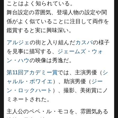
ことはよく知られている。
舞台設定の雰囲気、登場人物の設定や関
係がよく似ていることに注目して両作を
鑑賞すると実に興味深い。
アルジェ
の街と入り組んだ
カスバ
の様子
を見事に描写する、
ジェームズ・ウォ
ン・ハウ
の映像は秀逸だ。
第11回アカデミー賞
では、主演男優（
シ
ャルル・ボワイエ
）、助演男優（
ジー
ン・ロックハート
）、撮影、美術賞にノ
ミネートされた。
主人公のペペ・ル・モコを、雰囲気ある