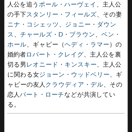
人公を追う
ポール・ハーヴェイ
、主人公
の手下
スタンリー・フィールズ
、その妻
ニナ・コシェッツ
、
ジョニー・ダウン
ス
、
チャールズ・D・ブラウン
、
ベン・
ホール
、ギャビー（
ヘディ・ラマー
）の
婚約者
ロバート・クレイグ
、主人公を裏
切る男
レオニード・キンスキー
、主人公
に関わる女
ジョーン・ウッドベリー
、ギ
ャビーの友人
クラウディア・デル
、その
恋人
バート・ローチ
などが共演してい
る。