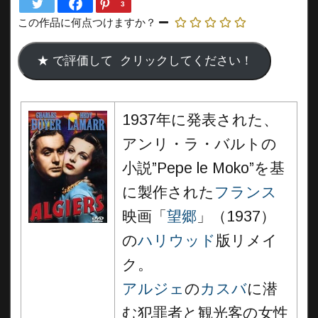
3
この作品に何点つけますか？
1937年に発表された、
アンリ・ラ・バルトの
小説”Pepe le Moko”を基
に製作された
フランス
映画「
望郷
」（1937）
の
ハリウッド
版リメイ
ク。
アルジェ
の
カスバ
に潜
む犯罪者と観光客の女性