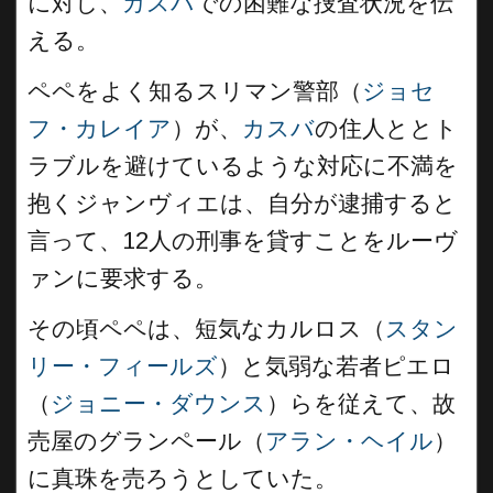
に対し、
カスバ
での困難な捜査状況を伝
える。
ペペをよく知るスリマン警部（
ジョセ
フ・カレイア
）が、
カスバ
の住人ととト
ラブルを避けているような対応に不満を
抱くジャンヴィエは、自分が逮捕すると
言って、12人の刑事を貸すことをルーヴ
ァンに要求する。
その頃ペペは、短気なカルロス（
スタン
リー・フィールズ
）と気弱な若者ピエロ
（
ジョニー・ダウンス
）らを従えて、故
売屋のグランペール（
アラン・ヘイル
）
に真珠を売ろうとしていた。