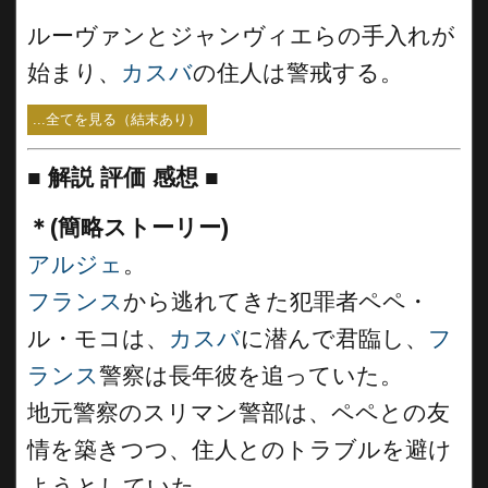
ルーヴァンとジャンヴィエらの手入れが
始まり、
カスバ
の住人は警戒する。
...全てを見る（結末あり）
■
解説 評価 感想
■
＊(簡略ストーリー)
アルジェ
。
フランス
から逃れてきた犯罪者ペペ・
ル・モコは、
カスバ
に潜んで君臨し、
フ
ランス
警察は長年彼を追っていた。
地元警察のスリマン警部は、ペペとの友
情を築きつつ、住人とのトラブルを避け
ようとしていた。