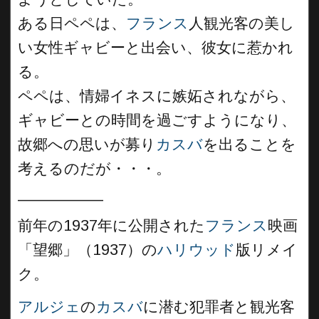
ある日ペペは、
フランス
人観光客の美し
い女性ギャビーと出会い、彼女に惹かれ
る。
ペペは、情婦イネスに嫉妬されながら、
ギャビーとの時間を過ごすようになり、
故郷への思いが募り
カスバ
を出ることを
考えるのだが・・・。
__________
前年の1937年に公開された
フランス
映画
「望郷」（1937）の
ハリウッド
版リメイ
ク。
アルジェ
の
カスバ
に潜む犯罪者と観光客