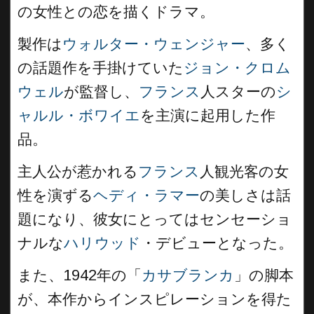
の女性との恋を描くドラマ。
製作は
ウォルター・ウェンジャー
、多く
の話題作を手掛けていた
ジョン・クロム
ウェル
が監督し、
フランス
人スターの
シ
ャルル・ボワイエ
を主演に起用した作
品。
主人公が惹かれる
フランス
人観光客の女
性を演ずる
ヘディ・ラマー
の美しさは話
題になり、彼女にとってはセンセーショ
ナルな
ハリウッド
・デビューとなった。
また、1942年の「
カサブランカ
」の脚本
が、本作からインスピレーションを得た