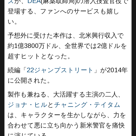
ズ
が、
DEA
(麻薬取締局)の潜入捜査官役で
登場する、ファンへのサービスも嬉し
い。
予想外に受けた本作は、北米興行収入で
約1億3800
万ドル、全世界では2億ドルを
超すヒットとなった。
続編「
22ジャンプストリート
」が2014年
に公開された。
製作も兼ねる、大活躍する主演の二人、
ジョナ・ヒル
と
チャニング・テイタム
は、キャラクターを生かしながら、力を
合わせて悪に立ち向かう新米警官を痛快
に演じている。