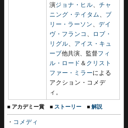
演
ジョナ・ヒル
、
チャ
ニング・テイタム
、
ブ
リー・ラーソン
、
デイ
ヴ・フランコ
、
ロブ・
リグル
、
アイス・キュ
ーブ
他共演、監督
フィ
ル・ロード
＆
クリスト
ファー・ミラー
による
アクション・コメデ
ィ。
■
アカデミー賞
■
ストーリー
■
解説
・
コメディ