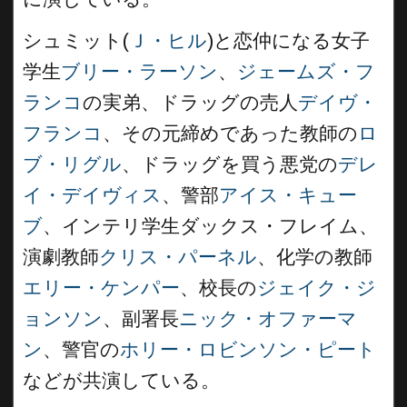
シュミット(
Ｊ・ヒル
)と恋仲になる女子
学生
ブリー・ラーソン
、
ジェームズ・フ
ランコ
の実弟、ドラッグの売人
デイヴ・
フランコ
、その元締めであった教師の
ロ
ブ・リグル
、ドラッグを買う悪党の
デレ
イ・デイヴィス
、警部
アイス・キュー
ブ
、インテリ学生ダックス・フレイム、
演劇教師
クリス・パーネル
、化学の教師
エリー・ケンパー
、校長の
ジェイク・ジ
ョンソン
、副署長
ニック・オファーマ
ン
、警官の
ホリー・ロビンソン・ピート
などが共演している。