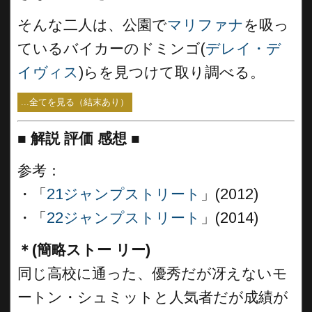
そんな二人は、公園で
マリファナ
を吸っ
ているバイカーのドミンゴ(
デレイ・デ
イヴィス
)らを見つけて取り調べる。
...全てを見る（結末あり）
■
解説 評価 感想 ■
参考：
・「
21ジャンプストリート
」(2012)
・「
22ジャンプストリート
」(2014)
＊(簡略ストー リー)
同じ高校に通った、優秀だが冴えないモ
ートン・シュミットと人気者だが成績が