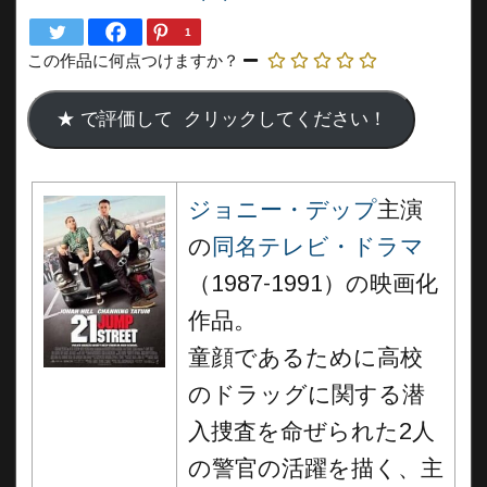
1
この作品に何点つけますか？
ジョニー・デップ
主演
の
同名テレビ・ドラマ
（1987-1991）の映画化
作品。
童顔であるために高校
のドラッグに関する潜
入捜査を命ぜられた2人
の警官の活躍を描く、主