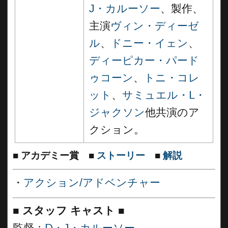
J・カルーソー
、製作、
主演
ヴィン・ディーゼ
ル
、
ドニー・イェン
、
ディーピカー・パード
ゥコーン
、
トニ・コレ
ット
、
サミュエル・L・
ジャクソン
他共演のア
クション。
■
アカデミー賞
■
ストーリー
■
解説
・
アクション/アドベンチャー
■
スタッフ キャスト
■