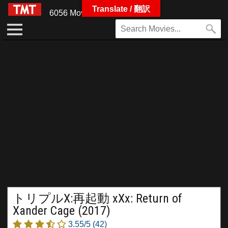
Translate / 翻訳
6056 Movies
トリプルX:再起動 xXx: Return of
Xander Cage (2017)
3.55/5
(42)