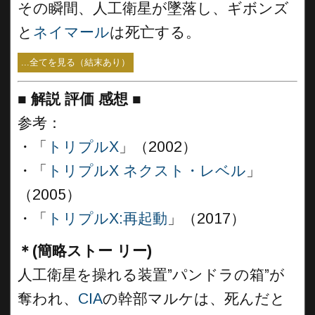
その瞬間、人工衛星が墜落し、ギボンズ
と
ネイマール
は死亡する。
...全てを見る（結末あり）
■
解説 評価 感想
■
参考：
・「
トリプルX
」（2002）
・「
トリプルX ネクスト・レベル
」
（2005）
・「
トリプルX:再起動
」（2017）
＊(簡略ストー リー)
人工衛星を操れる装置”パンドラの箱”が
奪われ、
CIA
の幹部マルケは、死んだと