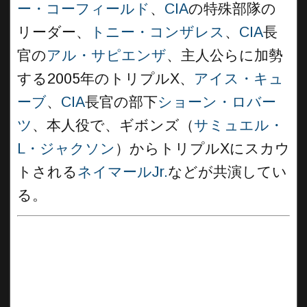
ー・コーフィールド
、
CIA
の特殊部隊の
リーダー、
トニー・コンザレス
、
CIA
長
官の
アル・サピエンザ
、主人公らに加勢
する2005年のトリプルX、
アイス・キュ
ーブ
、
CIA
長官の部下
ショーン・ロバー
ツ
、本人役で、ギボンズ（
サミュエル・
L・ジャクソン
）からトリプルXにスカウ
トされる
ネイマールJr.
などが共演してい
る。