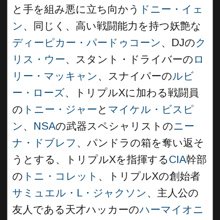
と手を組み悪に立ち向かう
ドニー・イェ
ン
、同じく、高い戦闘能力を持つ妖艶な
ディーピカー・パードゥコーン
、DJの
ク
リス・ウー
、スタント・ドライバーの
ロ
リー・マッキャン
、スナイパーの
ルビ
ー・ローズ
、トリプルXに加わる戦闘員
の
トニー・ジャー
と
マイケル・ビスピ
ン
、
NSA
の武器スペシャリストの
ニー
ナ・ドブレフ
、パンドラの箱を奪い返そ
うとする、トリプルXを指揮する
CIA
幹部
の
トニ・コレット
、トリプルXの創始者
サミュエル・L・ジャクソン
、主人公の
友人である天才ハッカーの
ハーマイオニ