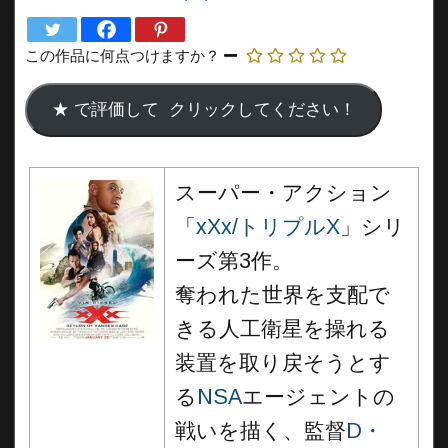
この作品に何点つけますか？
スーパー・アクション
「
xXx/トリプルX
」シリ
ーズ第3作。
奪われた世界を支配で
きる人工衛星を操れる
装置を取り戻そうとす
る
NSA
エージェントの
戦いを描く、監督
D・