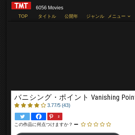
6056 Movies
TOP
タイトル
公開年
ジャンル
メニュー
バニシング・ポイント Vanishing Point 
3.77/5
(43)
2
この作品に何点つけますか？