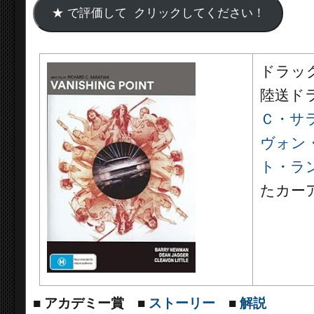
ドラッ
陸送ド
Ｃ・サ
ヴォン
ト・ラ
たカー
■
アカデミー賞
■
ストーリー
■
解説