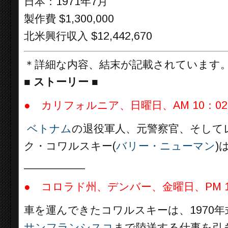
日本：1971年7月
製作費 $1,300,000
北米興行収入 $12,442,670
＊詳細な内容、結末が記載されています
■
ストーリー ■
●
カリフォルニア
、日曜日、AM 10：02
ベトナム
の退役軍人、元警察官、そして
ク・コワルスキー(
バリー・ニューマン
)
__________
●
コロラド
州、
デンバー
、金曜日、PM 1
車を運んできたコワルスキーは、1970年
サンフランシスコ
まで陸送する仕事を引