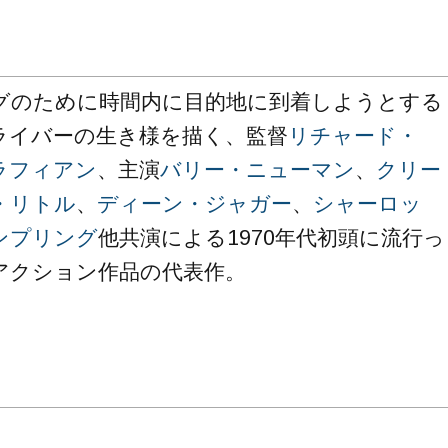
グのために時間内に目的地に到着しようとする
ライバーの生き様を描く、監督
リチャード・
ラフィアン
、主演
バリー・ニューマン
、
クリー
・リトル
、
ディーン・ジャガー
、
シャーロッ
ンプリング
他共演による1970年代初頭に流行っ
アクション作品の代表作。