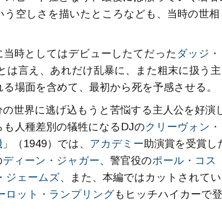
いう空しさを描いたところなども、当時の世相
に当時としてはデビューしたてだった
ダッジ・
とは言え、あれだけ乱暴に、また粗末に扱う主
れる場面を含めて、最初から死を予感させる。
分の世界に逃げ込もうと苦悩する主人公を好演
らも人種差別の犠牲になるDJの
クリーヴォン・
機
」（1949）では、
アカデミー
助演賞を受賞し
の
ディーン・ジャガー
、警官役の
ポール・コス
・ジェームズ
、また、本編ではカットされてい
ーロット・ランプリング
もヒッチハイカーで