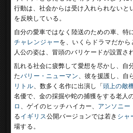
行動は、社会からは受け入れられないと
を反映している。
自分の愛車ではなく陸送のための車、特
チャレンジャー
を、いくらドラマだから
人公の姿は、冒頭のバリケードが設置さ
乱れる社会に疲弊して愛想を尽かし、自
た
バリー・ニューマン
、彼を援護し、自
リトル
、数多く名作に出演し「
頭上の敵
名優で、金の採掘や蛇の捕獲をする老人
ロ
、ゲイのヒッチハイカー、
アンソニー
る
イギリス
公開バージョンでは若き
シャ
場する。