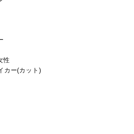
ー
女性
イカー(カット)