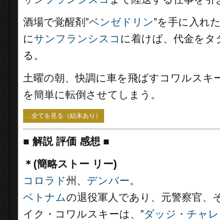
酒場で覚醒剤”
ベンゼドリン
”を手に入れ
に
サンフランシスコ
に着けば、代金をタ
る。
土曜の朝、快調に車を飛ばすコワルスキー
を簡単に転倒させてしまう。
...全てを見る（結末あり）
■
解説 評価 感想 ■
＊(簡略ストー リー)
コロラド
州、
デンバー
。
ベトナム
の退役軍人であり、元警察官、
イク・コワルスキーは、”
ダッジ・チャレ