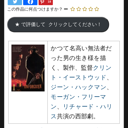
18
この作品に何点つけますか？
かつて名高い無法者だ
った男の生き様を描
く、
製作、監督
クリン
ト・イーストウッド
、
ジーン・ハックマン
、
モーガン・フリーマ
ン
、
リチャード・ハリ
ス
共演の西部劇。