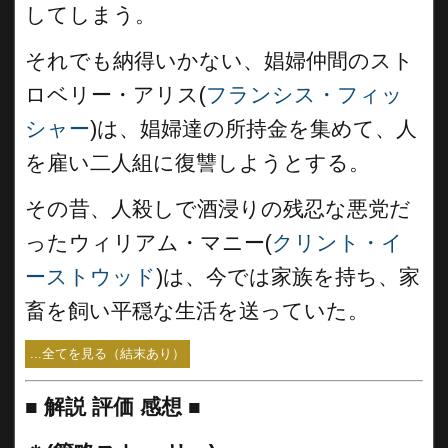
してしまう。
それでも納得いかない、娼婦仲間のスト
ロベリー・アリス(
フランシス・フィッ
シャー
)は、娼婦達の所持金を集めて、人
を雇い二人組に復讐しようとする。
その昔、人殺しで酒浸りの残忍な悪党だ
ったウィリアム・マニー(
クリント・イ
ーストウッド
)は、今では家族を持ち、家
畜を飼い平穏な生活を送っていた。
...全てを見る（結末あり）
■
解説 評価 感想 ■