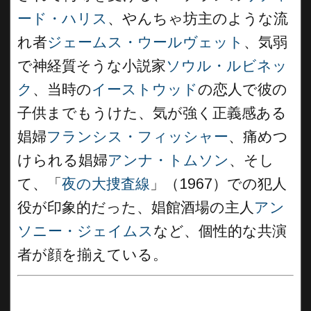
ード・ハリス
、やんちゃ坊主のような流
れ者
ジェームス・ウールヴェット
、気弱
で神経質そうな小説家
ソウル・ルビネッ
ク
、当時の
イーストウッド
の恋人で彼の
子供までもうけた、気が強く正義感ある
娼婦
フランシス・フィッシャー
、痛めつ
けられる娼婦
アンナ・トムソン
、そし
て、「
夜の大捜査線
」（1967）での犯人
役が印象的だった、娼館酒場の主人
アン
ソニー・ジェイムス
など、個性的な共演
者が顔を揃えている。