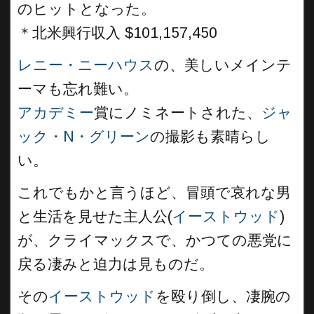
のヒットとなった。
＊
北米興行収入 $101,157,450
レニー・ニーハウス
の、美しいメインテ
ーマも忘れ難い。
アカデミー
賞にノミネートされた、
ジャ
ック・N・グリーン
の撮影も素晴らし
い。
これでもかと言うほど、冒頭で哀れな男
と生活を見せた主人公(
イーストウッド
)
が、クライマックスで、かつての悪党に
戻る凄みと迫力は見ものだ。
その
イーストウッド
を殴り倒し、凄腕の