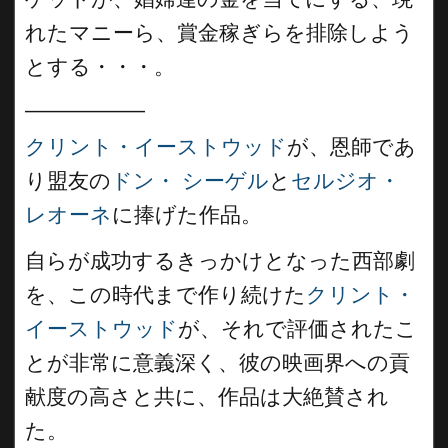
れたマニーら、賞金稼ぎらを排除しよう
とする・・・。
__________
クリント・イーストウッド
が、恩師であ
り盟友の
ドン・ シーゲル
と
セルジオ・
レオーネ
に捧げた作品。
自らが成功するきっかけとなった西部劇
を、この時代まで作り続けた
クリント・
イーストウッド
が、それで評価されたこ
とが非常に意義深く、彼の映画界への貢
献度の高さと共に、作品は大絶賛され
た。