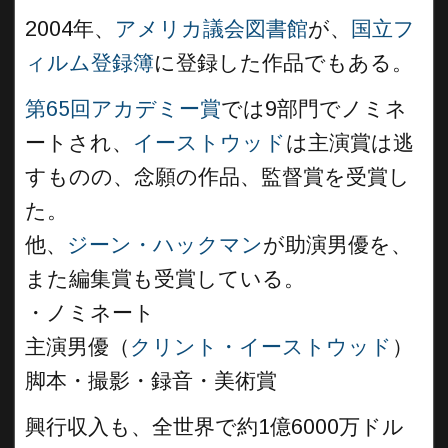
2004年、
アメリカ議会図書館
が、
国立フ
ィルム登録簿
に登録した作品でもある。
第65回アカデミー賞
では9部門でノミネ
ートされ、
イーストウッド
は主演賞は逃
すものの、念願の作品、監督賞を受賞し
た。
他、
ジーン・ハックマン
が助演男優を、
また編集賞も受賞している。
・ノミネート
主演男優（
クリント・イーストウッド
）
脚本・撮影・録音・美術賞
興行収入も、全世界で約1億6000万ドル