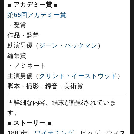
■
アカデミー賞 ■
第65回アカデミー賞
・受賞
作品・監督
助演男優（
ジーン・ハックマン
）
編集賞
・ノミネート
主演男優（
クリント・イーストウッド
）
脚本・撮影・録音・美術賞
＊詳細な内容、結末が記載されていま
す。
■
ストーリー ■
1880年、
ワイオミング
、ビッグ・ウィス