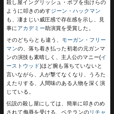
殺し屋イングリッシュ・ボブを虫けらの
ように叩きのめす
ジーン・ハックマン
も、凄まじい威圧感で存在感を示し、見
事に
アカデミー
助演賞を受賞した。
そのどちらとも違う、
モーガン・フリー
マン
の、落ち着き払った初老の元ガンマ
ンの演技も素晴しく、主人公のマニー(
イ
ーストウッド
)ほど腕も落ちていないと
言いながら、人が撃てなくなり、うろた
えたりする、人間味のある人物を深く演
じている。
伝説の殺し屋にしては、簡単に叩きのめ
されて侮辱を受ける、ベテランの
リチャ