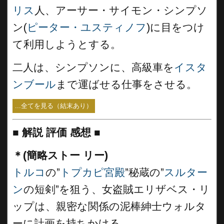
リス
人、アーサー・サイモン・シンプソ
ン(
ピーター・ユスティノフ
)に目をつけ
て利用しようとする。
二人は、シンプソンに、高級車を
イスタ
ンブール
まで運ばせる仕事をさせる。
...全てを見る（結末あり）
■
解説 評価 感想 ■
＊(簡略ストー リー)
トルコ
の”
トプカピ宮殿
”秘蔵の”
スルター
ン
の短剣”を狙う、女盗賊エリザベス・リ
ップは、親密な関係の泥棒紳士ウォルタ
ーに計画を持ちかける。