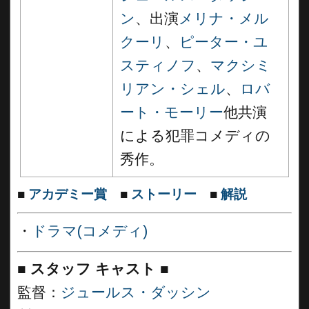
ン
、出演
メリナ・メル
クーリ
、
ピーター・ユ
スティノフ
、
マクシミ
リアン・シェル
、
ロバ
ート・モーリー
他共演
による犯罪コメディの
秀作。
■
アカデミー賞
■
ストーリー
■
解説
・
ドラマ(コメディ)
■
スタッフ キャスト ■
監督：
ジュールス・ダッシン