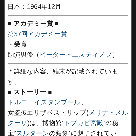
日本：1964年12月
■
アカデミー賞 ■
第37回アカデミー賞
・受賞
助演男優（
ピーター・ユスティノフ
）
＊詳細な内容、結末が記載されていま
す。
■
ストーリー ■
トルコ
、
イスタンブール
。
女盗賊エリザベス・リップ(
メリナ・メル
クーリ
)は、博物館”
トプカピ宮殿
”の秘
宝”
スルターン
の短剣”に魅了されてい