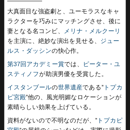
大真面目な強盗劇と、ユーモラスなキャ
ラクターを巧みにマッチングさせ、後に
妻となる名コンビ、
メリナ・メルクーリ
を主演に、絶妙な演出を見せる、
ジュー
ルス・ダッシン
の快心作。
第37回アカデミー賞
では、
ピーター・ユ
スティノフ
が助演男優を受賞した。
イスタンブール
の
世界遺産
である”
トプカ
ピ宮殿
”他の、風光明媚なロケーションが
素晴らしい効果を上げている。
資料がないので不明なのだが、”
トプカピ