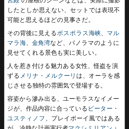
宮殿
”の屋根のシーンなどは、実際に撮影
したとしか思えない、セットでは表現不
可能と思えるほどの見事さだ。
その背後に見える
ボスポラス海峡
、
マル
マラ海
、
金角湾
など、パノラマのように
見せてくれる景色も実に美しい。
人を惹き付ける魅力ある女性、怪盗を演
ずる
メリナ・メルクーリ
は、オーラを感
じさせる独特の雰囲気で登場する。
容姿から滲み出る、ユーモラスなイメー
ジが、作品内容に合っている
ピーター・
ユスティノフ
、プレイボーイ風ではある
が、冷静な計画実行者
マクシミリアン・