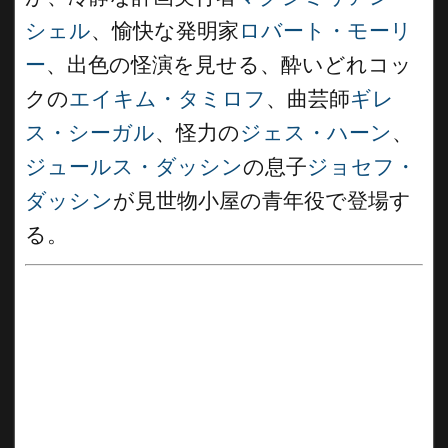
シェル
、愉快な発明家
ロバート・モーリ
ー
、出色の怪演を見せる、酔いどれコッ
クの
エイキム・タミロフ
、曲芸師
ギレ
ス・シーガル
、怪力の
ジェス・ハーン
、
ジュールス・ダッシン
の息子
ジョセフ・
ダッシン
が見世物小屋の青年役で登場す
る。