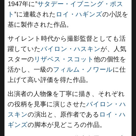
1947年に”
サタデー・イブニング・ポス
ト
”に連載された
ロイ・ハギンズ
の小説を
基に製作された作品。
サイレント時代から撮影監督としても活
躍していた
バイロン・ハスキン
が、人気
スターの
リザベス・スコット
他の個性を
活かし、一級の
フィルム・ノワール
に仕
上げて高い評価を得た作品。
出演者の人物像を丁寧に描き、それぞれ
の役柄を見事に演じさせた
バイロン・ハ
スキン
の演出と、原作者である
ロイ・ハ
ギンズ
の脚本が見どころの作品。