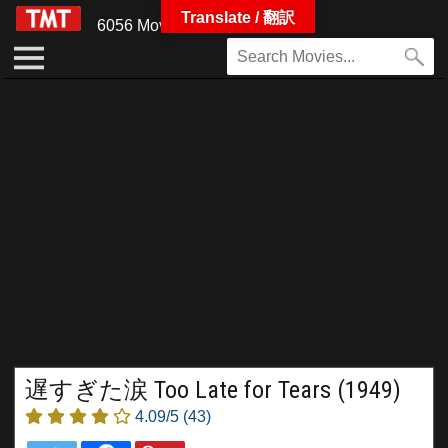
Translate / 翻訳
6056 Movies
遅すぎた涙 Too Late for Tears (1949)
4.09/5
(43)