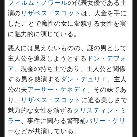
フィルム・ノワール
の代表女優である主
演の
リザベス・スコット
は、大金を手に
したことで魔性の女に変貌する女性を実
に魅力的に演じている。
悪人には見えないものの、謎の男として
主人公を追及しようとする
ドン・デフォ
ア
、現金の持ち主であり、主人公と関係
する男を熱演する
ダン・デュリエ
、主人
公の夫
アーサー・ケネディ
、その妹であ
り、
リザベス・スコット
に迫る美しさで
魅力的な女性を演ずる
クリスティン・ミ
ラー
、事件に関わる警部補
バリー・ケリ
ー
などが共演している。