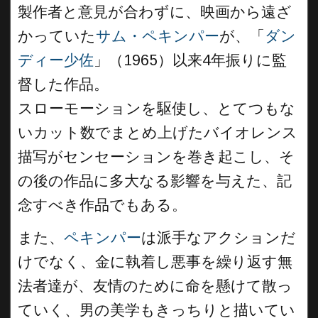
製作者と意見が合わずに、映画から遠ざ
かっていた
サム・ペキンパー
が、「
ダン
ディー少佐
」（1965）以来4年振りに監
督した作品。
スローモーションを駆使し、とてつもな
いカット数でまとめ上げたバイオレンス
描写がセンセーションを巻き起こし、そ
の後の作品に多大なる影響を与えた、記
念すべき作品でもある。
また、
ペキンパー
は派手なアクションだ
けでなく、金に執着し悪事を繰り返す無
法者達が、友情のために命を懸けて散っ
ていく、男の美学もきっちりと描いてい