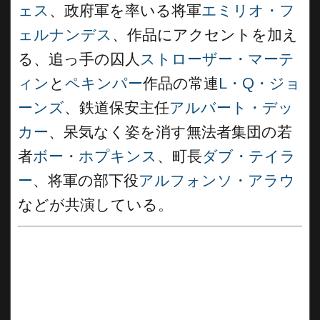
ェス
、政府軍を率いる将軍
エミリオ・フ
ェルナンデス
、作品にアクセントを加え
る、追っ手の囚人
ストローザー・マーテ
ィン
と
ペキンパー
作品の常連
L・Q・ジョ
ーンズ
、鉄道保安主任
アルバート・デッ
カー
、呆気なく姿を消す無法者集団の若
者
ボー・ホプキンス
、町長
ダブ・テイラ
ー
、将軍の部下役
アルフォンソ・アラウ
などが共演している。