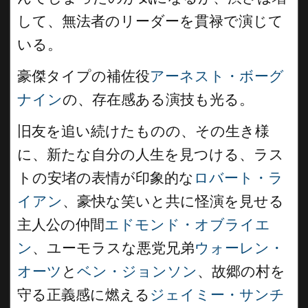
して、無法者のリーダーを貫禄で演じて
いる。
豪傑タイプの補佐役
アーネスト・ボーグ
ナイン
の、存在感ある演技も光る。
旧友を追い続けたものの、その生き様
に、新たな自分の人生を見つける、ラス
トの安堵の表情が印象的な
ロバート・ラ
イアン
、豪快な笑いと共に怪演を見せる
主人公の仲間
エドモンド・オブライエ
ン
、ユーモラスな悪党兄弟
ウォーレン・
オーツ
と
ベン・ジョンソン
、故郷の村を
守る正義感に燃える
ジェイミー・サンチ