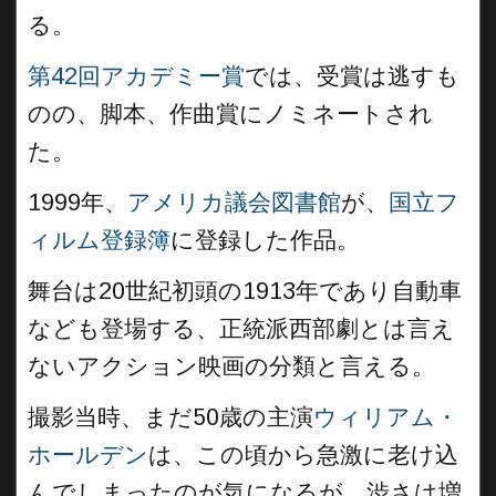
る。
第42回アカデミー賞
では、受賞は逃すも
のの、脚本、作曲賞にノミネートされ
た。
1999年、
アメリカ議会図書館
が、
国立フ
ィルム登録簿
に登録した作品。
舞台は20世紀初頭の1913年であり自動車
なども登場する、正統派西部劇とは言え
ないアクション映画の分類と言える。
撮影当時、まだ50歳の主演
ウィリアム・
ホールデン
は、この頃から急激に老け込
んでしまったのが気になるが、渋さは増