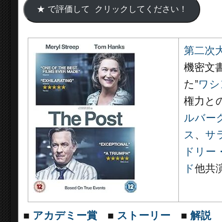
第二次
機密文書
た”
ワシ
権力と
ルバー
ス
、
サ
ドリー
ド
他共
■
アカデミー賞
■
ストーリー
■
解説