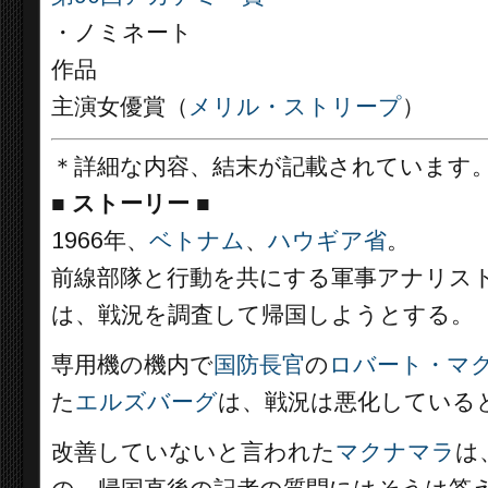
・ノミネート
作品
主演女優賞（
メリル・ストリープ
）
＊詳細な内容、結末が記載されています
■
ストーリー
■
1966年、
ベトナム
、
ハウギア省
。
前線部隊と行動を共にする軍事アナリス
は、戦況を調査して帰国しようとする。
専用機の機内で
国防長官
の
ロバート・マ
た
エルズバーグ
は、戦況は悪化している
改善していないと言われた
マクナマラ
は