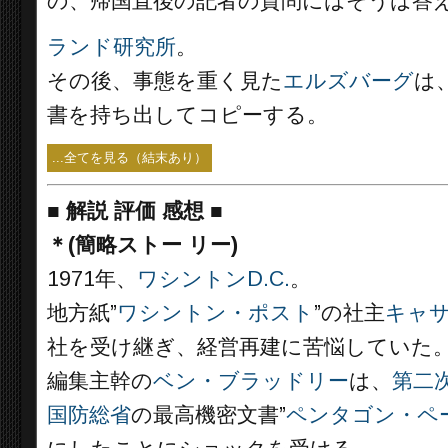
の、帰国直後の記者の質問にはそうは答
ランド研究所
。
その後、事態を重く見た
エルズバーグ
は、
書を持ち出してコピーする。
...全てを見る（結末あり）
■
解説 評価 感想
■
＊(簡略ストー リー)
1971年、
ワシントンD.C.
。
地方紙”
ワシントン・ポスト
”の社主
キャ
社を受け継ぎ、経営再建に苦悩していた
編集主幹の
ベン・ブラッドリー
は、
第二
国防総省
の最高機密文書”
ペンタゴン・ペ