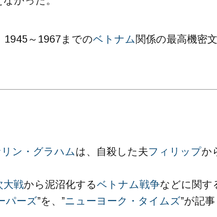
えなかった。
1945～1967までの
ベトナム
関係の最高機密
サリン・グラハム
は、自殺した夫
フィリップ
か
。
次大戦
から泥沼化する
ベトナム戦争
などに関す
ーパーズ
”を、”
ニューヨーク・タイムズ
”が記事