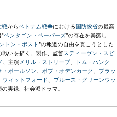
大戦
から
ベトナム戦争
における
国防総省
の最高
”
ペンタゴン・ペーパーズ
”の存在を暴露し
ントン・ポスト
”の報道の自由を貫こうとした
の戦いを描く、製作、監督
スティーヴン・スピ
グ
、主演
メリル・ストリープ
、
トム・ハンク
ラ・ポールソン
、
ボブ・オデンカーク
、
ブラッ
・ウィットフォード
、
ブルース・グリーンウッ
演の実録、社会派ドラマ。