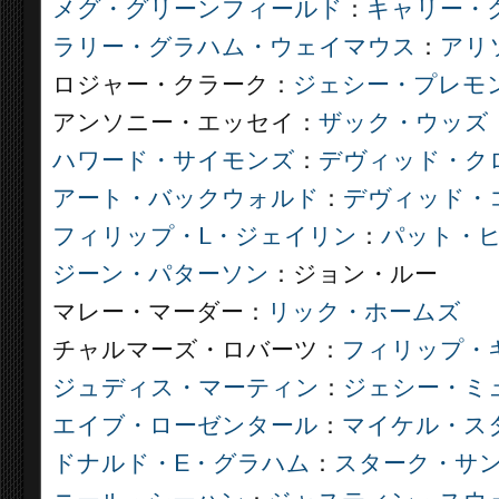
メグ・グリーンフィールド
：
キャリー・
ラリー・グラハム・ウェイマウス
：
アリ
ロジャー・クラーク：
ジェシー・プレモ
アンソニー・エッセイ：
ザック・ウッズ
ハワード・サイモンズ
：
デヴィッド・ク
アート・バックウォルド
：
デヴィッド・
フィリップ・L・ジェイリン
：
パット・
ジーン・パターソン
：ジョン・ルー
マレー・マーダー：
リック・ホームズ
チャルマーズ・ロバーツ：
フィリップ・
ジュディス・マーティン
：
ジェシー・ミ
エイブ・ローゼンタール
：
マイケル・ス
ドナルド・E・グラハム
：
スターク・サ