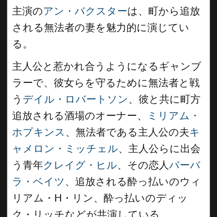
主演の
アン・バクスター
は、町から追放
される無法者の妻を魅力的に演じてい
る。
主人公と惹かれ合うようになるギャンブ
ラーで、彼女らを守るために無法者と戦
う
デイル・ロバートソン
、彼と共に町方
追放される酒場のオーナー、
ミリアム・
ホプキンス
、無法者である主人公の夫
キ
ャメロン・ミッチェル
、主人公らに出会
う青年
クレイグ・ヒル
、その恋人
バーバ
ラ・ベイツ
、追放される酔っ払いのウィ
リアム・H・リン、酔っ払いのディッ
ク・リッチなどが共演している。