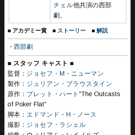
チェル
他共演の西部
劇。
■
アカデミー賞
■
ストーリー
■
解説
・
西部劇
■
スタッフ キャスト
■
監督：
ジョセフ・M・ニューマン
製作：
ジュリアン・ブラウスタイン
原作：
ブレット・ハート
”The Outcasts
of Poker Flat”
脚本：
エドマンド・H・ノース
撮影：
ジョセフ・ラシェル