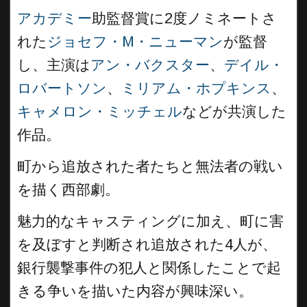
アカデミー
助監督賞に2度ノミネートさ
れた
ジョセフ・M・ニューマン
が監督
し、主演は
アン・バクスター
、
デイル・
ロバートソン
、
ミリアム・ホプキンス
、
キャメロン・ミッチェル
などが共演した
作品。
町から追放された者たちと無法者の戦い
を描く西部劇。
魅力的なキャスティングに加え、町に害
を及ぼすと判断され追放された4人が、
銀行襲撃事件の犯人と関係したことで起
きる争いを描いた内容が興味深い。