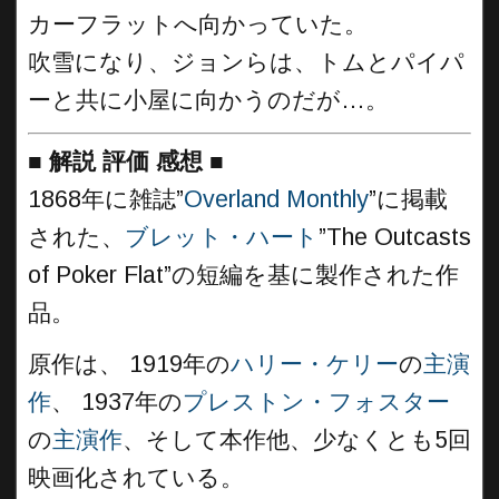
カーフラットへ向かっていた。
吹雪になり、ジョンらは、トムとパイパ
ーと共に小屋に向かうのだが…。
■
解説 評価 感想
■
1868年に雑誌”
Overland Monthly
”に掲載
された、
ブレット・ハート
”The Outcasts
of Poker Flat”の短編を基に製作された作
品。
原作は、 1919年の
ハリー・ケリー
の
主演
作
、 1937年の
プレストン・フォスター
の
主演作
、そして本作他、少なくとも5回
映画化されている。