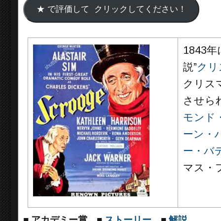
1843
説”
クリ
クリス
させら
モンド
ーン・
ー・バ
マス・
■
アカデミー賞
■
ストーリー
■
解説