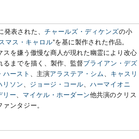
年に発表された、
チャールズ・ディケンズ
の小
スマス・キャロル
”を基に製作された作品。
マスを嫌う傲慢な商人が現れた幽霊により改心
れるまでを描く、製作、監督
ブライアン・デズ
・ハースト
、主演
アラステア・シム
、
キャスリ
ハリソン
、
ジョージ・コール
、
ハーマイオニ
デリー
、
マイケル・ホーダーン
他共演のクリス
ファンタジー。