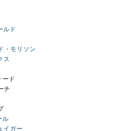
ールド
ド・モリソン
クス
ォード
ーチ
プ
ール
ェイガー