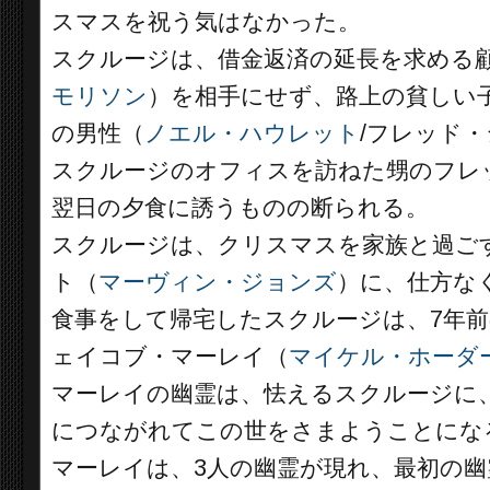
スマスを祝う気はなかった。
スクルージは、借金返済の延長を求める
モリソン
）を相手にせず、路上の貧しい
の男性（
ノエル・ハウレット
/フレッド
スクルージのオフィスを訪ねた甥のフレ
翌日の夕食に誘うものの断られる。
スクルージは、クリスマスを家族と過ご
ト（
マーヴィン・ジョンズ
）に、仕方な
食事をして帰宅したスクルージは、7年
ェイコブ・マーレイ（
マイケル・ホーダ
マーレイの幽霊は、怯えるスクルージに
につながれてこの世をさまようことにな
マーレイは、3人の幽霊が現れ、最初の幽