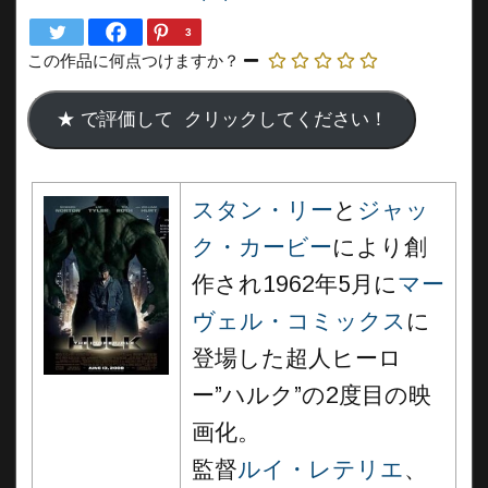
3
この作品に何点つけますか？
スタン・リー
と
ジャッ
ク・カービー
により創
作され1962年5月に
マー
ヴェル・コミックス
に
登場した超人ヒーロ
ー”ハルク”の2度目の映
画化。
監督
ルイ・レテリエ
、