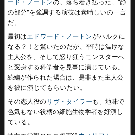
ード・ノートン
の、落ち着き払った、”静
の部分”を強調する演技は素晴しいの一言
だ。
最初は
エドワード・ノートン
がハルクに
なる？！と驚いたのだが、平時は温厚な
主人公を、そして怒り狂うモンスターへ
と変身する科学者を見事に演じている。
続編が作られた場合は、是非また主人公
を彼に演じてもらいたい。
その恋人役の
リヴ・タイラー
も、地味で
色気もない役柄の細胞生物学者を好演し
ている。