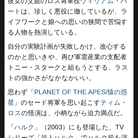
彼女の父親のロス将軍役
ウィリアム・ハ
ート
は、珍しく悪役に徹しているが、ラ
イフワークと娘への思いの狭間で苦悩す
る人物を熱演している。
自分の実験計画が失敗しかけ、改心する
のかと思いきや、再び軍需産業の支配者
トニー・スタークと組もうとする、ラス
トの強かさがなかなかいい。
思わず「
PLANET OF THE APES/猿の惑
星
」のセード将軍を思い起こす
ティム・
ロス
の怪演は、小柄ながら迫力満点だ。
「
ハルク
」（2003）にも登場した、TV
シリーズ「
超人ハルク
」でハルク役を演