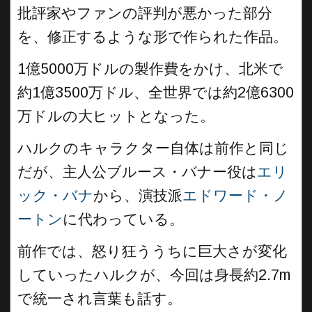
批評家やファンの評判が悪かった部分
を、修正するような形で作られた作品。
1億5000万ドルの製作費をかけ、北米で
約1億3500万ドル、全世界では約2億6300
万ドルの大ヒットとなった。
ハルクのキャラクター自体は前作と同じ
だが、主人公ブルース・バナー役は
エリ
ック・バナ
から、演技派
エドワード・ノ
ートン
に代わっている。
前作では、怒り狂ううちに巨大さが変化
していったハルクが、今回は身長約2.7m
で統一され言葉も話す。