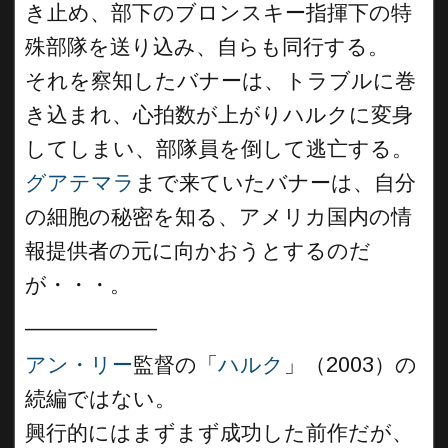
き止め、部下のブロンスキー指揮下の特
殊部隊を送り込み、自らも同行する。
それを察知したバナーは、トラブルに巻
き込まれ、心拍数が上がりハルクに変身
してしまい、部隊員を倒して逃亡する。
グアテマラ
まで来ていたバナーは、自分
の細胞の秘密を知る、アメリカ国内の情
報提供者の元に向かおうとするのだ
が・・・。
___________
アン・リー
監督の「
ハルク
」（2003）の
続編ではない。
興行的にはまずまず成功した前作だが、