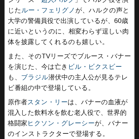
じた
ルー・フェリグノ
が、ハルクの声と
大学の警備員役で出演しているが、60歳
に近いというのに、相変わらず逞しい肉
体を披露してくれるのも嬉しい。
また、そのTVリーズでブルース・バナー
を演じた、今は亡き
ビル・ビクスビー
も、
ブラジル
潜伏中の主人公が見るテレ
ビ番組の中で登場している。
原作者
スタン・リー
は、バナーの血液が
混入した飲料水を飲む老人役で、世界的
格闘家
ヒクソン・グレーシー
が、バナー
のインストラクターで登場する。