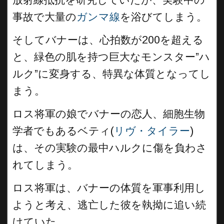
事故で大量の
ガンマ線
を浴びてしまう。
そしてバナーは、心拍数が200を超える
と、緑色の肌を持つ巨大なモンスター”ハ
ルク”に変身する、特異な体質となってし
まう。
ロス将軍の娘でバナーの恋人、細胞生物
学者でもあるベティ(
リヴ・タイラー
)
は、その実験の最中ハルクに傷を負わさ
れてしまう。
ロス将軍は、バナーの体質を軍事利用し
ようと考え、逃亡した彼を執拗に追い続
けていた。