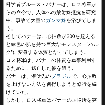
科学者ブルース・バナーは、ロス将軍か
らの命令で、人体への放射線抵抗を研究
中、事故で大量の
ガンマ線
を浴びてしま
う。
そしてバナーは、心拍数が200を超える
と緑色の肌を持つ巨大なモンスター”ハル
ク”に変身する体質となってしまう。
ロス将軍は、バナーの体質を軍事利用す
るために、逃亡した彼を追う。
バナーは、潜伏先の
ブラジル
で、心拍数
を上げない方法を習得しようと修行を続
けていた。
しかし、ロス将軍はバナーの居場所を突