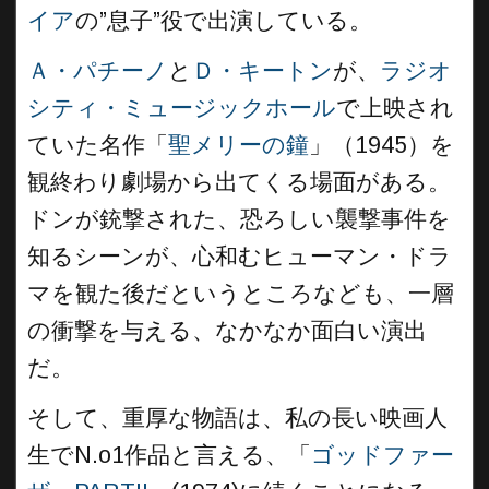
イア
の”息子”役で出演している。
Ａ・パチーノ
と
Ｄ・キートン
が、
ラジオ
シティ・ミュージックホール
で上映され
ていた名作「
聖メリーの鐘
」（1945）を
観終わり劇場から出てくる場面がある。
ドンが銃撃された、恐ろしい襲撃事件を
知るシーンが、心和むヒューマン・ドラ
マを観た後だというところなども、一層
の衝撃を与える、なかなか面白い演出
だ。
そして、重厚な物語は、私の長い映画人
生でN.o1作品と言える、「
ゴッドファー