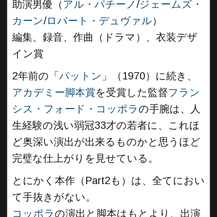
助演男優（
アル・パチーノ
/
ジェームズ・
カーン
/
ロバート・デュヴァル
）
編集、録音、作曲（ドラマ）、衣装デザ
イン賞
2年前の「
パットン
」（1970）に続き、
アカデミー脚本賞
を受賞した監督
フラン
シス・フォード・コッポラ
の手腕は、人
生経験の浅い弱冠33才の若者に、これほ
ど奥深い演出が出来るものかと思うほど
完璧な仕上がりを見せている。
とにかく本作（Part2も）は、全てにおい
て手抜きがない。
コッポラ
の演出と脚本はもとより、出演