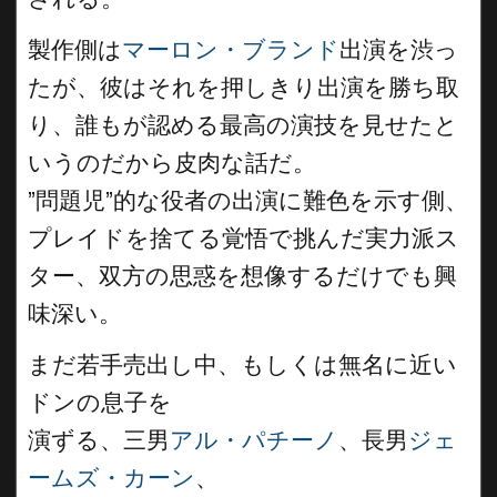
製作側は
マーロン・ブランド
出演を渋っ
たが、彼はそれを押しきり出演を勝ち取
り、誰もが認める最高の演技を見せたと
いうのだから皮肉な話だ。
”問題児”的な役者の出演に難色を示す側、
プレイドを捨てる覚悟で挑んだ実力派ス
ター、双方の思惑を想像するだけでも興
味深い。
まだ若手売出し中、もしくは無名に近い
ドンの息子を
演ずる、三男
アル・パチーノ
、長男
ジェ
ームズ・カーン
、