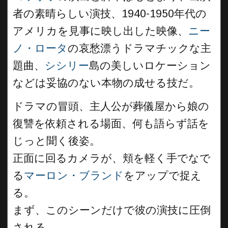
者の素晴らしい演技、1940-1950年代の
アメリカを見事に映し出した映像、
ニー
ノ・ロータ
の哀愁漂うドラマチックな主
題曲、
シシリー
島の美しいロケーション
などは妥協のない本物の成せる技だ。
ドラマの冒頭、主人公が葬儀屋から娘の
復讐を依頼される場面、何も語らず話を
じっと聞く後姿。
正面に回るカメラが、頬を軽く手でなで
る
マーロン・ブランド
をアップで捉え
る。
まず、このシーンだけで彼の演技に圧倒
される。