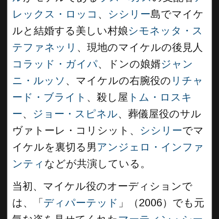
レックス・ロッコ
、
シシリー
島でマイケ
ルと結婚する美しい村娘
シモネッタ・ス
テファネッリ
、現地のマイケルの後見人
コラッド・ガイパ
、ドンの娘婿
ジャン
ニ・ルッソ
、マイケルの右腕役の
リチャ
ード・ブライト
、殺し屋
トム・ロスキ
ー
、
ジョー・スピネル
、葬儀屋役のサル
ヴァトーレ・コリシット、
シシリー
でマ
イケルを裏切る男
アンジェロ・インファ
ンティ
などが共演している。
当初、マイケル役のオーディションで
は、「
ディパーテッド
」（2006）でも元