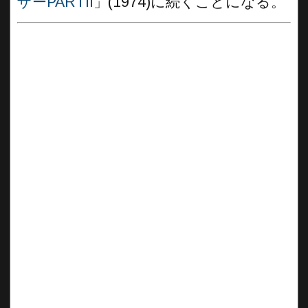
ザーPARTII
」(1974
)
に続くことになる。