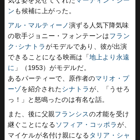
気な姿を見せてくれた
マーティン・シー
ン
も候補に上がった。
アル・マルティーノ
演ずる人気下降気味
の歌手ジョニー・フォンテーンは
フラン
ク･シナトラ
がモデルであり、彼が出演
できることになる映画は「
地上より永遠
に
」（1953）がモデルだ。
あるパーティーで、原作者の
マリオ・プ
ーゾ
を紹介された
シナトラ
が、「うせろ
っ！」と怒鳴ったのは有名な話。
また、後に父親
フランシス
の才能を受け
継ぐことになる
ソフィア・コッポラ
が、
マイケルが名付け親になる
タリア・シャ