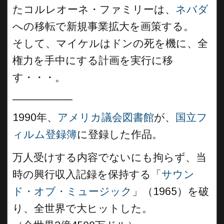
たコルレオーネ・ファミリーは、
ネバダ
への移転で新規事業拡大を画策する。
そして、マイケルはドンの死を機に、全
権力を手中にする計画を実行に移
す・・・。
__________
1990年、
アメリカ議会図書館
が、
国立フ
ィルム登録簿
に登録した作品。
万人受けする内容でないにも拘らず、当
時の興行収入記録を保持する「
サウン
ド・オブ・ミュージック
」（1965）を破
り、全世界で大ヒットした。