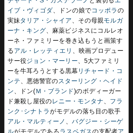
チャード・S・カステラーノ
と裏切る
エ
イブ・ヴィゴダ
、ドンの娘で
コッポラ
の
実妹
タリア・シャイア
、その母親
モルガ
ーナ・キング
、麻薬ビジネスにコルレオ
ーネ・ファミリーを巻き込もうと画策す
る
アル・レッティエリ
、映画プロデュー
サー役
ジョン・マーリー
、5大ファミリ
ーを牛耳ろうとする黒幕
リチャード・コ
ンテ
、悪徳警官の
スターリング・ヘイド
ン
、ドン(
Ｍ・ブランド
)のボディーガー
ド兼殺し屋役の
レニー・モンタナ
、
フラ
ンク･シナトラ
がモデルの落ち目の歌手
アル・マルティーノ
、
バグジー・シーゲ
ル
がモデルである
ラスベガス
の支配者
ア