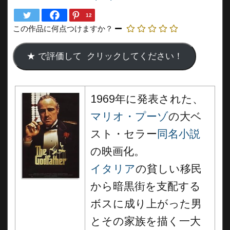
12
この作品に何点つけますか？
1969年に発表された、
マリオ・プーゾ
の大ベ
スト・セラー
同名小説
の映画化。
イタリア
の貧しい移民
から暗黒街を支配する
ボスに成り上がった男
とその家族を描く一大