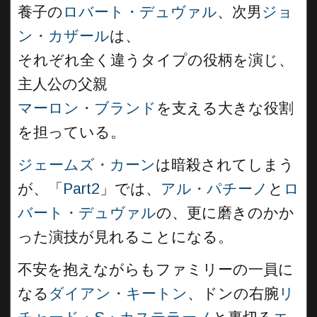
養子の
ロバート・デュヴァル
、次男
ジョ
ン・カザール
は、
それぞれ全く違うタイプの役柄を演じ、
主人公の父親
マーロン・ブランド
を支える大きな役割
を担っている。
ジェームズ・カーン
は暗殺されてしまう
が、「
Part2
」では、
アル・パチーノ
と
ロ
バート・デュヴァル
の、更に磨きのかか
った演技が見れることになる。
不安を抱えながらもファミリーの一員に
なる
ダイアン・キートン
、ドンの右腕
リ