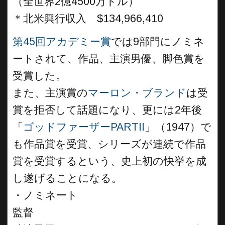
（全世界2億4500万ドル）
＊北米興行収入 $134,966,410
第45回アカデミー賞
では9部門にノミネ
ートされて、作品、主演男優、脚色賞を
受賞した。
また、主演賞の
マーロン・ブランド
は受
賞を拒否して話題になり、更には2年後
「
ゴッドファーザーPARTII
」（1947）で
も作品賞を受賞、シリーズが連続で作品
賞を受賞するという、史上初の快挙を成
し遂げることになる。
・ノミネート
監督