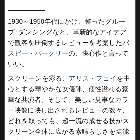
__________
1930～1950年代にかけ、整ったグルー
プ･ダンシングなど、革新的なアイデア
で観客を圧倒するレビューを考案した
バ
スビー・バークリー
の、快心作と言って
いい。
スクリーンを彩る、
アリス・フェイ
を中
心とする華やかな女優陣、個性溢れる豪
華な共演者、そして、美しい見事なカラ
ー映像に映し出されるレビューの数々、
どれを取っても、超一流の成せる技がス
クリーン全体に広がる素晴らしさを堪能