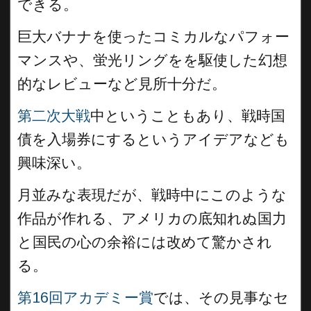
できる。
巨大バナナを使ったコミカルなパフォー
マンスや、蛍光リングをを駆使した幻想
的なレビューなど見所十分だ。
第二次大戦
中ということもあり、戦時国
債を入場券にするというアイデアなども
興味深い。
月並みな表現だが、戦時中にこのような
作品が作れる、アメリカの底知れぬ国力
と国民の心の余裕には改めて驚かされ
る。
第16回アカデミー賞
では、その見事なセ