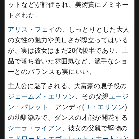
ットなどが評価され、美術賞にノミネー
トされた。
アリス・フェイ
の、しっとりとした大人
の女性の魅力や美しさが際立ってはいる
が、実は彼女はまだ20代後半であり、上
品で落ち着いた雰囲気など、派手なショ
ーとのバランスも実にいい。
主人公に魅了される、大富豪の息子役の
ジェームズ・エリソン
、その父親
ユージ
ン・パレット
、アンディ(
Ｊ・エリソン
)
の幼馴染みで、ダンスの才能が開花する
シーラ・ライアン
、彼女の父親で堅物の
エドワード・エヴェレット・ホートン
と