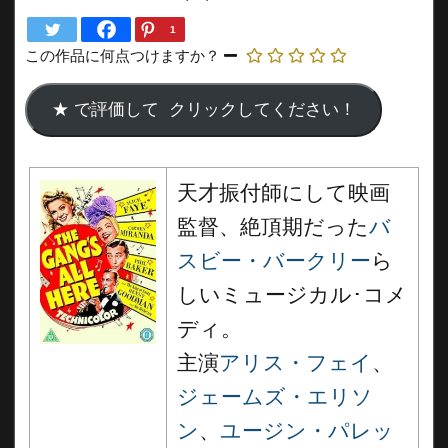
1
この作品に何点つけますか？
天才振付師にして映画
監督、絶頂期だった
バ
スビー・バークリー
ら
しいミュージカル･コメ
ディ。
主演
アリス・フェイ
、
ジェームズ・エリソ
ン
、
ユージン・パレッ