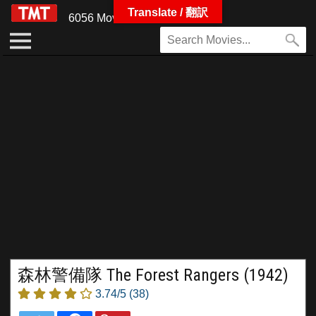
Translate / 翻訳
6056 Movies
森林警備隊 The Forest Rangers (1942)
3.74/5
(38)