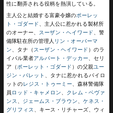
性に翻弄される役柄を熱演している。
主人公と結婚する富豪令嬢の
ポーレッ
ト・ゴダード
、主人公に惹かれる製材所
のオーナー、
スーザン・ヘイワード
、警
備隊駐在所の管理人
リン・オーバーマ
ン
、タナ（
スーザン・ヘイワード
）のラ
イバル業者
アルバート・デッカー
、セリ
ア（
ポーレット・ゴダード
）の父親
ユー
ジン・パレット
、タナに惹かれるパイロ
ットの
レジス・トゥーミー
、森林警備隊
員
ロッド・キャメロン
、
クレム・ベヴァ
ンス
、
ジェームス・ブラウン
、
ケネス・
グリフィス
、キース・リチャーズ、ウィ