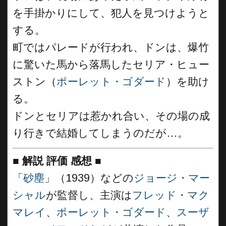
を手掛かりにして、犯人を見つけようと
する。
町ではパレードが行われ、ドンは、爆竹
に驚いた馬から落馬したセリア・ヒュー
ストン（
ポーレット・ゴダード
）を助け
る。
ドンとセリアは惹かれ合い、その場の成
り行きで結婚してしまうのだが…。
■
解説 評価 感想
■
「
砂塵
」（1939）などの
ジョージ・マー
シャル
が監督し、主演は
フレッド・マク
マレイ
、
ポーレット・ゴダード
、
スーザ