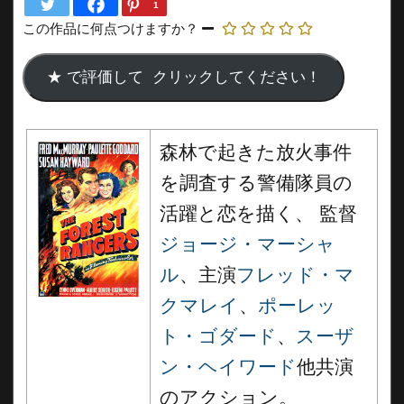
1
この作品に何点つけますか？
森林で起きた放火事件
を調査する警備隊員の
活躍と恋を描く、 監督
ジョージ・マーシャ
ル
、主演
フレッド・マ
クマレイ
、
ポーレッ
ト・ゴダード
、
スーザ
ン・ヘイワード
他共演
のアクション。