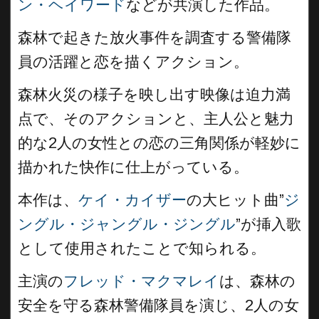
ン・ヘイワード
などが共演した作品。
森林で起きた放火事件を調査する警備隊
員の活躍と恋を描くアクション。
森林火災の様子を映し出す映像は迫力満
点で、そのアクションと、主人公と魅力
的な2人の女性との恋の三角関係が軽妙に
描かれた快作に仕上がっている。
本作は、
ケイ・カイザー
の大ヒット曲”
ジ
ングル・ジャングル・ジングル
”が挿入歌
として使用されたことで知られる。
主演の
フレッド・マクマレイ
は、森林の
安全を守る森林警備隊員を演じ、2人の女