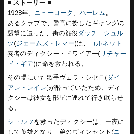
■
ストーリー ■
1928年、
ニューヨーク
、
ハーレム
。
あるクラブで、警官に扮したギャングの
襲撃に遭った、街の顔役
ダッチ・シュル
ツ
(
ジェームズ・レマー
)は、
コルネット
奏者のディクシー・ドワイアー(
リチャー
ド・ギア
)に命を救われる。
その場にいた歌手ヴェラ・シセロ(
ダイ
アン・レイン
)が酔っていたため、ディ
クシーは彼女を部屋に連れて行き眠らせ
る。
シュルツ
を救ったディクシーは、一夜に
して英雄となり、弟のヴィンセント(
ニ