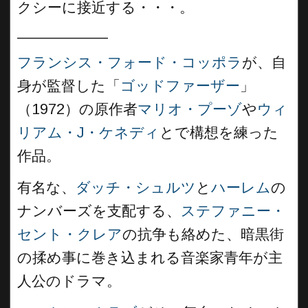
クシーに接近する・・・。
___________
フランシス・フォード・コッポラ
が、自
身が監督した「
ゴッドファーザー
」
（1972）の原作者
マリオ・プーゾ
や
ウィ
リアム・J・ケネディ
とで構想を練った
作品。
有名な、
ダッチ・シュルツ
と
ハーレム
の
ナンバーズを支配する、
ステファニー・
セント・クレア
の抗争も絡めた、暗黒街
の揉め事に巻き込まれる音楽家青年が主
人公のドラマ。