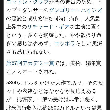
コットン・クラブ
がその舞台のため、ト
ップ・ダンサーの
グレゴリー・ハインズ
の恋愛と成功物語も同時に描き、人気急
上昇中の
リチャード・ギア
を主演に置く
という、多くを網羅した、やや欲張り過
ぎの感じは否めず、
コッポラ
らしい奥深
さも感じられない。
第57回アカデミー賞
では、美術、編集賞
にノミネートされた。
5800万ドルをかけた大作であり、そのセ
ットや衣装などはなかなか見応えある
が、批評家、一般の受けは非常に悪く、
北米興行収入は約2600万ドルという結果