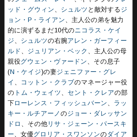
ッド・グウィン
、
シュルツ
と敵対する
ジ
ョン・P・ライアン
、主人公の弟を魅力
的に演ずるまだ10代の
ニコラス・ケイ
ジ
、
シュルツ
の右腕
アレン・ガーフィー
ルド
、
ジュリアン・ベック
、主人公の母
親役
グウェン・ヴァードン
、その息子
(
N・ケイジ
)の妻
ジェニファー・グレ
イ
、
コットン・クラブ
のマネージャー役
の
トム・ウェイツ
、
セント・クレア
の部
下
ローレンス・フィッシュバーン
、
ラッ
キー・ルチアーノ
の
ジョー・ダレッサン
ドロ
、その他
リサ・ジェーン・パースキ
ー
、女優
グロリア・スワンソン
の
ダイア