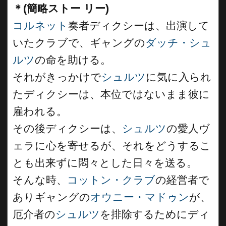
＊(簡略ストー リー)
コルネット
奏者ディクシーは、出演して
いたクラブで、ギャングの
ダッチ・シュ
ルツ
の命を助ける。
それがきっかけで
シュルツ
に気に入られ
たディクシーは、本位ではないまま彼に
雇われる。
その後ディクシーは、
シュルツ
の愛人ヴ
ェラに心を寄せるが、それをどうするこ
とも出来ずに悶々とした日々を送る。
そんな時、
コットン・クラブ
の経営者で
ありギャングの
オウニー・マドゥン
が、
厄介者の
シュルツ
を排除するためにディ