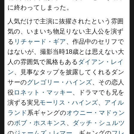
に終わってしまった。
人気だけで主演に抜擢されたという雰囲
気の、いまいち物足りない主人公を演ず
る
リチャード・ギア
、作品中のセリフで
はないが、撮影当時18歳とは思えない大
人の雰囲気で風格もある
ダイアン・レイ
ン
、見事なタップを披露してくれるダン
サーの
グレゴリー・ハインズ
、その恋人
役
ロネット・マッキー
、ドラマでも兄を
演ずる実兄
モーリス・ハインズ
、
アイル
ランド
系ギャングの
オウニー・マドゥン
の
ボブ・ホスキンス
、
ダッチ・シュルツ
の
ジェームズ・レマー
、ギャングの
フレ