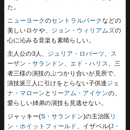
た。
ニューヨーク
の
セントラルパーク
などの
美しいロケや、
ジョン・ウィリアムズ
の
心に沁みる音楽も素晴らしい。
主人公の3人、
ジュリア・ロバーツ
、
ス
ーザン・サランドン
、
エド・ハリス
、三
者三様の演技のぶつかり合いが見所で、
演技派三人に引けをとらない子供達
ジェ
ナ・マローン
と
リーアム・アイケン
の、
愛らしい姉弟の演技も見逃せない。
ジャッキー(
S・サランドン
)の主治医
リ
ン・ホイットフィールド
、イザベル(
J・