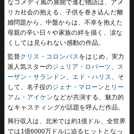
なコメディ風の展開で進む物語は、アメ
リカ社会の抱える、子供を巻き込んだ離
婚問題から、中盤からは、不幸を抱えた
母親の辛い日々や家族の絆を描く、涙な
くしては見られない感動の作品。
監督
クリス・コロンバス
をはじめ、実力
派人気スターの
ジュリア・ロバーツ
、
ス
ーザン・サランドン
、
エド・ハリス
、そ
して、名子役の
ジェナ・マローン
と
リー
アム・アイケン
などが共演する、魅力的
なキャスティングが話題を呼んだ作品。
興行収入は、北米では約1億ドル、全世界
では1億6000万ドルに迫るヒットとなっ