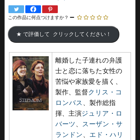
この作品に何点つけますか？
離婚した子連れの弁護
士と恋に落ちた女性の
苦悩や家族愛を描く、
製作、監督
クリス・コ
ロンバス
、製作総指
揮、主演
ジュリア・ロ
バーツ
、
スーザン・サ
ランドン
、
エド・ハリ