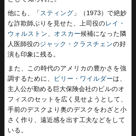
他にも、「
スティング
」（1973）で絶妙
な詐欺師ぶりを見せた、上司役の
レイ・
ウォルストン
、
オスカー
候補になった隣
人医師役の
ジャック・クラスチェン
の好
演も印象に残る。
また、この時代のアメリカの豊かさを強
調するために、
ビリー・ワイルダー
は、
主人公が勤める巨大保険会社のビルのオ
フィスのセットを広く見せようとして、
手前のデスクより奥のデスクをわざと小
さく作り、遠近感を出す工夫などをして
いる。