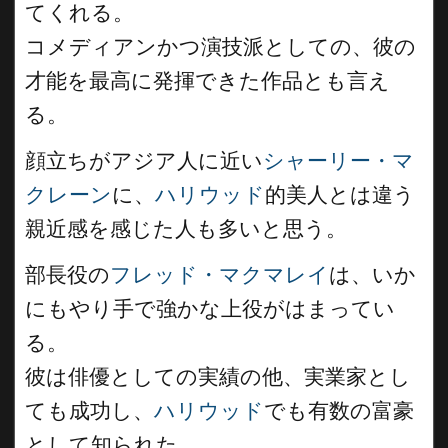
てくれる。
コメディアンかつ演技派としての、彼の
才能を最高に発揮できた作品とも言え
る。
顔立ちがアジア人に近い
シャーリー・マ
クレーン
に、
ハリウッド
的美人とは違う
親近感を感じた人も多いと思う。
部長役の
フレッド・マクマレイ
は、いか
にもやり手で強かな上役がはまってい
る。
彼は俳優としての実績の他、実業家とし
ても成功し、
ハリウッド
でも有数の富豪
として知られた。