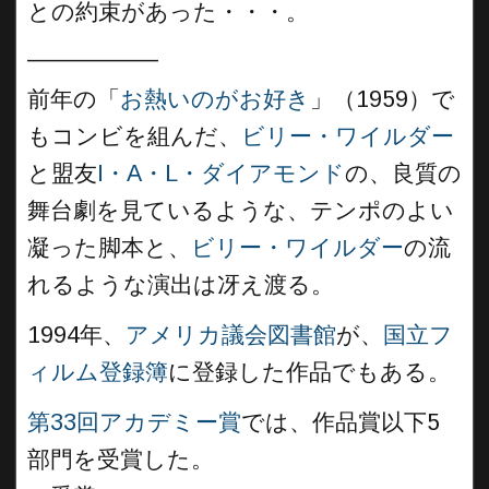
との約束があった・・・。
__________
前年の「
お熱いのがお好き
」（1959）で
もコンビを組んだ、
ビリー・ワイルダー
と盟友
I・A・L・ダイアモンド
の、良質の
舞台劇を見ているような、テンポのよい
凝った脚本と、
ビリー・ワイルダー
の流
れるような演出は冴え渡る。
1994年、
アメリカ議会図書館
が、
国立フ
ィルム登録簿
に登録した作品でもある。
第33回アカデミー賞
では、作品賞以下5
部門を受賞した。