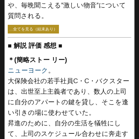
や、毎晩聞こえる”激しい物音”について
質問される。
...全てを見る（結末あり）
■
解説 評価 感想 ■
＊(簡略ストー リー)
ニューヨーク
。
大保険会社の若手社員C・C・バクスター
は、出世至上主義者であり、数人の上司
に自分のアパートの鍵を貸し、そこを逢
い引きの場に使わせていた。
昇進のために、自分の生活を犠牲にし
て、上司のスケジュール合わせに奔走す