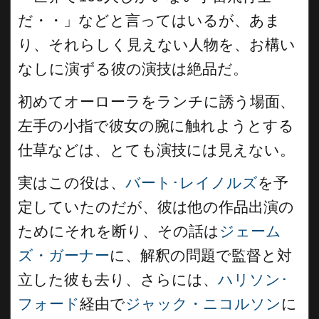
だ・・」などと言ってはいるが、あま
り、それらしく見えない人物を、お構い
なしに演ずる彼の演技は絶品だ。
初めてオーローラをランチに誘う場面、
左手の小指で彼女の腕に触れようとする
仕草などは、とても演技には見えない。
実はこの役は、
バート･レイノルズ
を予
定していたのだが、彼は他の作品出演の
ためにそれを断り、その話は
ジェーム
ズ・ガーナー
に、解釈の問題で監督と対
立した彼も去り、さらには、
ハリソン･
フォード
経由で
ジャック・ニコルソン
に