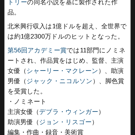
トリー
の同名小説を基に製作された作
品。
北米興行収入は1億ドルを超え、全世界で
は約1億2300万ドルのヒットとなった。
第56回アカデミー賞
では11部門にノミネ
ートされ、作品賞をはじめ、監督、主演
女優（
シャーリー・マクレーン
）、助演
男優（
ジャック・ニコルソン
）、脚色賞
を受賞した。
・ノミネート
主演女優（
デブラ・ウィンガー
）
助演男優（
ジョン・リスゴー
）
編集・作曲・録音・美術賞