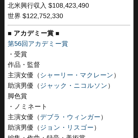
北米興行収入 $108,423,490
世界 $122,752,330
■
アカデミー賞 ■
第56回アカデミー賞
・受賞
作品・監督
主演女優（
シャーリー・マクレーン
）
助演男優（
ジャック・ニコルソン
）
脚色賞
・ノミネート
主演女優（
デブラ・ウィンガー
）
助演男優（
ジョン・リスゴー
）
編集・作曲・録音・美術賞