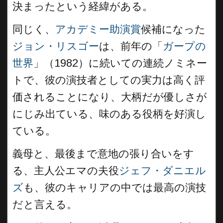
決まったという経緯がある。
同じく、
アカデミー助演賞
候補になった
ジョン・リスゴー
は、前年の「
ガープの
世界
」（1982）に続いての連続ノミネー
トで、彼の演技者としての実力は高く評
価されることになり、大柄だが優しさが
にじみ出ている、味のある役柄を好演し
ている。
義母と、最後まで意地の張り合いをす
る、主人公エマの夫役
ジェフ・ダニエル
ズ
も、彼のキャリアの中では最高の演技
だと言える。