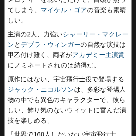
てしまう、
マイケル・ゴア
の音楽も素晴
しい。
主演の2人、力強い
シャーリー・マクレー
ン
と
デブラ・ウィンガー
の自然な演技は
甲乙付け難く、両者が
アカデミー主演賞
にノミネートされのは納得だ。
原作にはない、宇宙飛行士役で登場する
ジャック・ニコルソン
は、多彩な登場人
物の中でも異色のキャラクターで、彼ら
しい、飾り気のないウィットに富んだ演
技を楽しめる。
「世界で160人しかいない宇宙飛行士