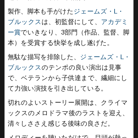
製作、脚本も手がけた
ジェームズ・L・
ブルックス
は、初監督にして、
アカデミ
ー賞
でいきなり、3部門（作品、監督、脚
本）を受賞する快挙を成し遂げた。
無駄な描写を排除した、
ジェームズ・L・
ブルックス
のテンポの良い演出は見事
で、ベテランから子供達まで、繊細にし
て力強い演技を引き出している。
切れのよいストーリー展開は、クライマ
ックスのメロドラマ後のラストを迎え、
清々しささえ感じる後味の良さだ。
メロディーを聴いただけで、目頭が熱っ