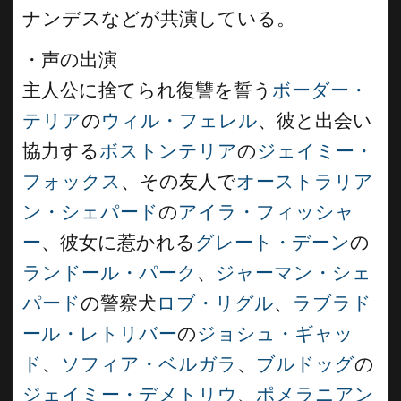
ナンデスなどが共演している。
・声の出演
主人公に捨てられ復讐を誓う
ボーダー・
テリア
の
ウィル・フェレル
、彼と出会い
協力する
ボストンテリア
の
ジェイミー・
フォックス
、その友人で
オーストラリア
ン・シェパード
の
アイラ・フィッシャ
ー
、彼女に惹かれる
グレート・デーン
の
ランドール・パーク
、
ジャーマン・シェ
パード
の警察犬
ロブ・リグル
、
ラブラド
ール・レトリバー
の
ジョシュ・ギャッ
ド
、
ソフィア・ベルガラ
、
ブルドッグ
の
ジェイミー・デメトリウ
、
ポメラニアン