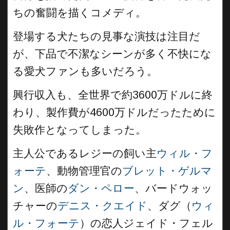
ちの奮闘を描くコメディ。
登場する犬たちの見事な演技は注目だ
が、下品で不潔なシーンが多く不快にな
る愛犬ファンも多いだろう。
興行収入も、全世界で約3600万ドルに終
わり、製作費が4600万ドルだったために
失敗作となってしまった。
主人公であるレジーの飼い主
ウィル・フ
ォーテ
、動物管理官の
ブレット・ゲルマ
ン
、医師の
ダン・ペロー
、バードウォッ
チャーの
デニス・クエイド
、ダグ（
ウィ
ル・フォーテ
）の恋人ジェイド・フェル