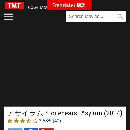
Translate / 翻訳
6064 Movies
アサイラム Stonehearst Asylum (2014)
3.58/5
(40)