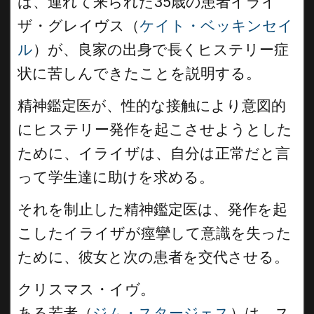
は、連れて来られた35歳の患者イライ
ザ・グレイヴス（
ケイト・ベッキンセイ
ル
）が、良家の出身で長くヒステリー症
状に苦しんできたことを説明する。
精神鑑定医が、性的な接触により意図的
にヒステリー発作を起こさせようとした
ために、イライザは、自分は正常だと言
って学生達に助けを求める。
それを制止した精神鑑定医は、発作を起
こしたイライザが痙攣して意識を失った
ために、彼女と次の患者を交代させる。
クリスマス・イヴ。
ある若者（
ジム・スタージェス
）は、ス