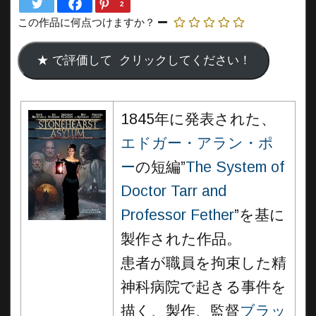
2
この作品に何点つけますか？
1845年に発表された、
エドガー・アラン・ポ
ー
の短編”
The System of
Doctor Tarr and
Professor Fether
”を基に
製作された作品。
患者が職員を拘束した精
神科病院で起きる事件を
描く、製作、監督
ブラッ