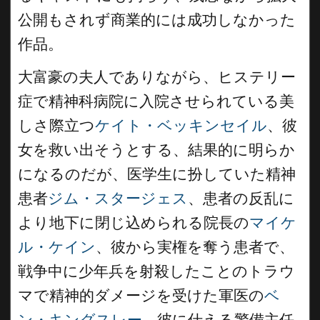
公開もされず商業的には成功しなかった
作品。
大富豪の夫人でありながら、ヒステリー
症で精神科病院に入院させられている美
しさ際立つ
ケイト・ベッキンセイル
、彼
女を救い出そうとする、結果的に明らか
になるのだが、医学生に扮していた精神
患者
ジム・スタージェス
、患者の反乱に
より地下に閉じ込められる院長の
マイケ
ル・ケイン
、彼から実権を奪う患者で、
戦争中に少年兵を射殺したことのトラウ
マで精神的ダメージを受けた軍医の
ベ