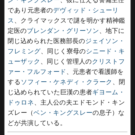
ン・キングスレー
、彼に仕える警備主任
であり元患者の
デヴィッド・シューリ
ス
、クライマックスで謎を明かす精神鑑
定医の
ブレンダン・グリーソン
、地下に
閉じ込められた医務部長の
ジェイソン・
フレミング
、同じく寮母の
シニード・キ
ューザック
、同じく管理人の
クリストフ
ァー・フルフォード
、元患者で看護師を
する
ソフィー・ケネディ・クラーク
、閉
じ込められていた巨漢の患者
ギヨーム・
ドゥロネ
、主人公の夫エドモンド・キン
ズレー（
ベン・キングスレー
の息子）な
どが共演している。