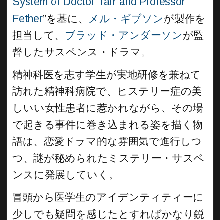
System of Doctor Tarr and Professor
Fether
”を基に、
メル・ギブソン
が製作を
担当して、
ブラッド・アンダーソン
が監
督したサスペンス・ドラマ。
精神科医を志す学生が実地研修を兼ねて
訪れた精神科病院で、ヒステリー症の美
しいい女性患者に惹かれながら、その場
で起きる事件に巻き込まれる姿を描く物
語は、恋愛ドラマ的な雰囲気で進行しつ
つ、謎が秘められたミステリー・サスペ
ンスに発展していく。
冒頭から医学生のアイデンティティーに
少しでも疑問を感じたとすればかなり鋭