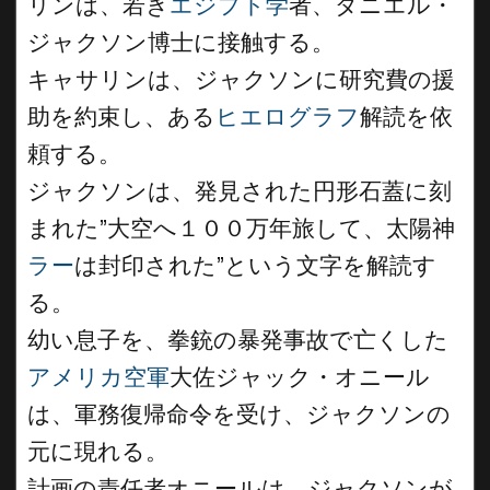
リンは、若き
エジプト学
者、ダニエル・
ジャクソン博士に接触する。
キャサリンは、ジャクソンに研究費の援
助を約束し、ある
ヒエログラフ
解読を依
頼する。
ジャクソンは、発見された円形石蓋に刻
まれた”大空へ１００万年旅して、太陽神
ラー
は封印された”という文字を解読す
る。
幼い息子を、拳銃の暴発事故で亡くした
アメリカ空軍
大佐ジャック・オニール
は、軍務復帰命令を受け、ジャクソンの
元に現れる。
計画の責任者オニールは、ジャクソンが