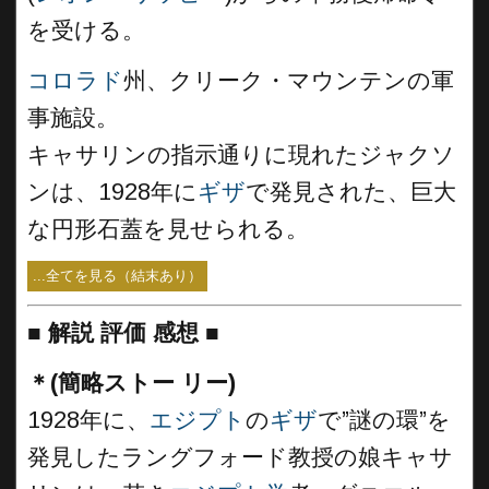
を受ける。
コロラド
州、クリーク・マウンテンの軍
事施設。
キャサリンの指示通りに現れたジャクソ
ンは、1928年に
ギザ
で発見された、巨大
な円形石蓋を見せられる。
...全てを見る（結末あり）
■
解説 評価 感想 ■
＊(簡略ストー リー)
1928年に、
エジプト
の
ギザ
で”謎の環”を
発見したラングフォード教授の娘キャサ