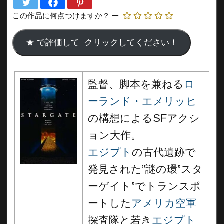
この作品に何点つけますか？
監督、脚本を兼ねる
ロ
ーランド・エメリッヒ
の構想によるSFアクシ
ョン大作。
エジプト
の古代遺跡で
発見された”謎の環”スタ
ーゲイト”でトランスポ
ートした
アメリカ空軍
探査隊と若き
エジプト