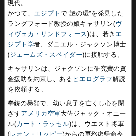
現代。
かつて、
エジプト
で”謎の環”を発見した
ラングフォード教授の娘キャサリン(
ヴ
ィヴェカ・リンドフォース
)は、若き
エ
ジプト学
者、ダニエル・ジャクソン博士
(
ジェームズ・スペイダー
)に接触する。
キャサリンは、ジャクソンに研究費の資
金援助を約束し、ある
ヒエログラフ
解読
を依頼する。
拳銃の暴発で、幼い息子を亡くし心を閉
ざす
アメリカ空軍
大佐ジャック・オニー
ル(
カート・ラッセル
)は、ウエスト将軍
(
レオン・リッピー
)からの軍務復帰命令