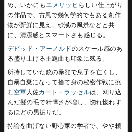
め、いかにも
エメリッヒ
らしい仕上がり
の作品で、古風で幾何学的でもある創作
物が新鮮に見え、砂漠の風景などと共
に、清潔感とスマートさも感じる。
デビッド・アーノルド
のスケール感のあ
る盛り上げる主題曲も印象に残る。
所持していた銃の暴発で息子を亡くし、
自暴自棄になって捨て身の秘密作戦に挑
む
空軍
大佐
カート・ラッセル
は、刈り込
んだ髪の毛で精悍さが増し、惚れ惚れす
るほどの男振りだ。
持論を曲げない野心家の学者で、やや頼