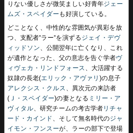
りない優しさが微笑ましい好青年
ジェー
ムズ・スペイダー
も好演している。
どことなく、中性的な雰囲気が異彩を放
つ、支配者”ラー”を演ずる
ジェイ・デヴ
ィッドソン
、公開翌年に亡くなり、これ
が遺作となった、父の意志を告ぐ学者
ヴ
ィヴェカ・リンドフォース
、大活躍する
奴隷の長老(
エリック・アヴァリ
)の息子
アレクシス・クルス
、異次元の来訪者
(
Ｊ・スペイダー
)の妻となる
ミリー・ア
ヴィタル
、研究チームの考古学者
リチャ
ード・カインド
、そして無名時代の
ジャ
イモン・フンスー
が、ラーの部下で登場