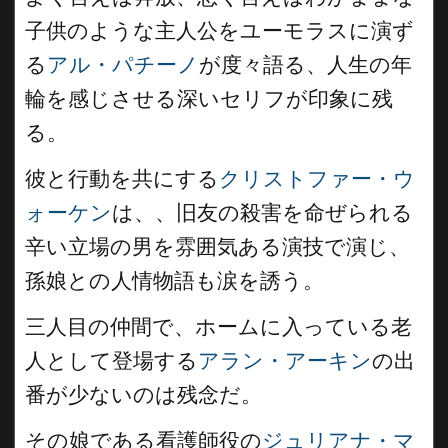
子供のような主人公をユーモラスに演ず
る
アル・パチーノ
が度々語る、人生の年
輪を感じさせる深いセリフが印象に残
る。
彼と行動を共にする
クリストファー・ウ
ォーケン
は、、旧友の殺害を命ぜられる
辛い立場の男を雰囲気ある演技で演じ、
孫娘との人情物語も涙を誘う。
三人目の仲間で、ホームに入っている老
人として登場する
アラン・アーキン
の出
番が少ないのは残念だ。
その娘である看護師役の
ジュリアナ・マ