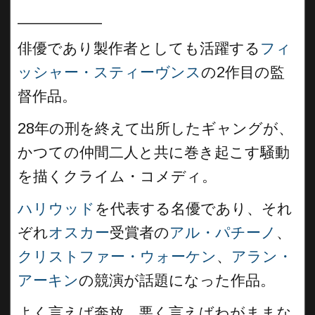
__________
俳優であり製作者としても活躍する
フィ
ッシャー・スティーヴンス
の2作目の監
督作品。
28年の刑を終えて出所したギャングが、
かつての仲間二人と共に巻き起こす騒動
を描くクライム・コメディ。
ハリウッド
を代表する名優であり、それ
ぞれ
オスカー
受賞者の
アル・パチーノ
、
クリストファー・ウォーケン
、
アラン・
アーキン
の競演が話題になった作品。
よく言えば奔放、悪く言えばわがままな