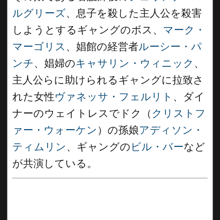
ルグリーズ
、息子を殺した主人公を殺害
しようとするギャングのボス、
マーク・
マーゴリス
、娼館の経営者
ルーシー・パ
ンチ
、娼婦の
キャサリン・ウィニック
、
主人公らに助けられるギャングに拉致さ
れた女性
ヴァネッサ・フェルリト
、ダイ
ナーのウェイトレスでドク（
クリストフ
ァー・ウォーケン
）の孫娘
アディソン・
ティムリン
、ギャングの
ビル・バー
など
が共演している。