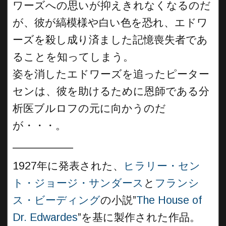
ワーズへの思いが抑えきれなくなるのだ
が、彼が縞模様や白い色を恐れ、エドワ
ーズを殺し成り済ました記憶喪失者であ
ることを知ってしまう。
姿を消したエドワーズを追ったピーター
センは、彼を助けるために恩師である分
析医ブルロフの元に向かうのだ
が・・・。
__________
1927年に発表された、
ヒラリー・セン
ト・ジョージ・サンダース
と
フランシ
ス・ビーディング
の小説”
The House of
Dr. Edwardes
”を基に製作された作品。