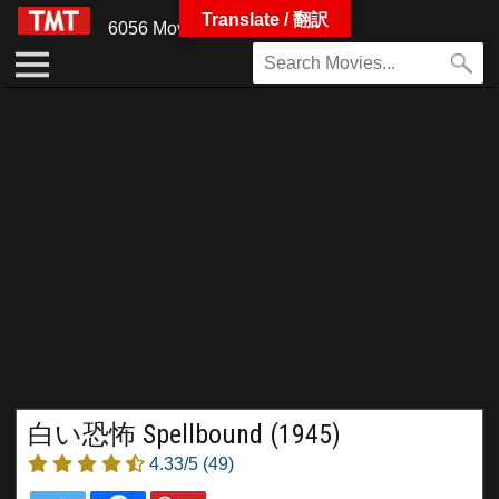
Translate / 翻訳
6056 Movies
白い恐怖 Spellbound (1945)
4.33/5
(49)