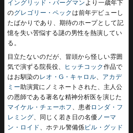
イングリッド・バーグマン
より一歳年下
の
グレゴリー・ペック
は前年デビューし
たばかりであり、期待のホープとして記
憶を失い苦悩する謎の男性を熱演してい
る。
目立たないのだが、冒頭から怪しい雰囲
気で演ずる院長役、
ヒッチコック
作品で
はお馴染の
レオ・G・キャロル
、
アカデ
ミー
助演賞にノミネートされた、主人公
の恩師である著名な精神分析医を演じた
マイケル・チェーホフ
、患者
ロンダ・フ
レミング
、同じく若き日の名優
ノーマ
ン・ロイド
、ホテル警備係
ビル・グッド