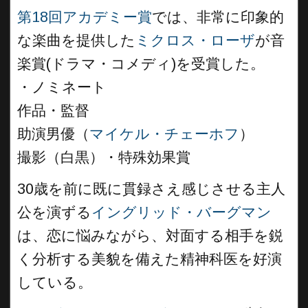
第18回アカデミー賞
では、非常に印象的
な楽曲を提供した
ミクロス・ローザ
が音
楽賞(ドラマ・コメディ)を受賞した。
・ノミネート
作品・監督
助演男優（
マイケル・チェーホフ
）
撮影（白黒）・特殊効果賞
30歳を前に既に貫録さえ感じさせる主人
公を演ずる
イングリッド・バーグマン
は、恋に悩みながら、対面する相手を鋭
く分析する美貌を備えた精神科医を好演
している。