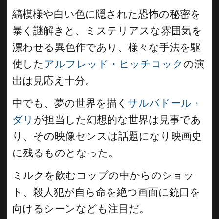
縞模様や白い色に隠された恐怖の秘密を
暴く謎解きと、ミステリアスな雰囲気を
漂わせる異色作であり、様々な手法を駆
使した
アルフレッド・ヒッチコック
の演
出は見応え十分。
中でも、夢の世界を描く
サルバドール・
ダリ
が担当した幻想的な世界は見事であ
り、その映像センスは話題になり映画史
に残るものとなった。
ミルクを飲むコップの中からのショッ
ト、殺人犯が自ら命を絶つ画面に銃口を
向けるシーンなども注目だ。