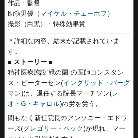
作品・監督
助演男優（
マイケル・チェーホフ
）
撮影（白黒）・特殊効果賞
＊詳細な内容、結末が記載されていま
す。
■
ストーリー ■
精神医療施設”緑の園”の医師コンスタン
ス・ピーターセン(
イングリッド・バーグ
マン
)は、退任する院長マーチソン(
レ
オ・G・キャロル
)の労を労う。
間もなく新任院長のアンソニー・エドワ
ーズ(
グレゴリー・ペック
)が現れ、マー