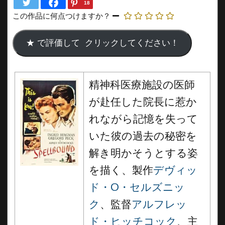
18
この作品に何点つけますか？
精神科医療施設の医師
が赴任した院長に惹か
れながら記憶を失って
いた彼の過去の秘密を
解き明かそうとする姿
を描く、製作
デヴィッ
ド・O・セルズニッ
ク
、監督
アルフレッ
ド・ヒッチコック
、主