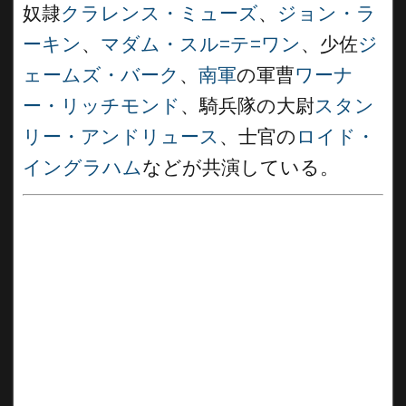
奴隷
クラレンス・ミューズ
、
ジョン・ラ
ーキン
、
マダム・スル=テ=ワン
、少佐
ジ
ェームズ・バーク
、
南軍
の軍曹
ワーナ
ー・リッチモンド
、騎兵隊の大尉
スタン
リー・アンドリュース
、士官の
ロイド・
イングラハム
などが共演している。