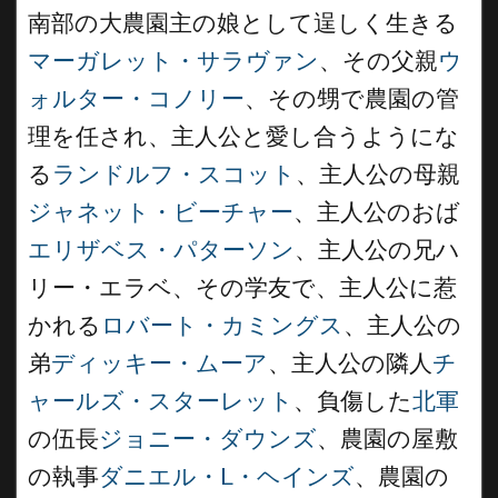
南部の大農園主の娘として逞しく生きる
マーガレット・サラヴァン
、その父親
ウ
ォルター・コノリー
、その甥で農園の管
理を任され、主人公と愛し合うようにな
る
ランドルフ・スコット
、主人公の母親
ジャネット・ビーチャー
、主人公のおば
エリザベス・パターソン
、主人公の兄ハ
リー・エラベ、その学友で、主人公に惹
かれる
ロバート・カミングス
、主人公の
弟
ディッキー・ムーア
、主人公の隣人
チ
ャールズ・スターレット
、負傷した
北軍
の伍長
ジョニー・ダウンズ
、農園の屋敷
の執事
ダニエル・L・ヘインズ
、農園の