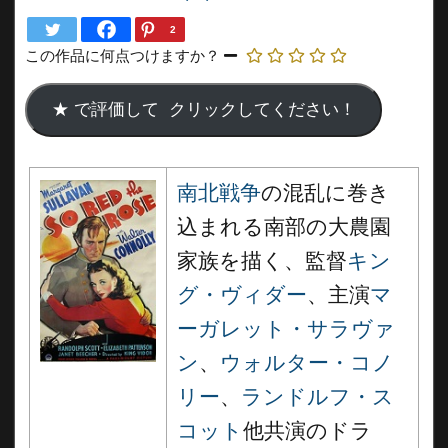
2
この作品に何点つけますか？
南北戦争
の混乱に巻き
込まれる南部の大農園
家族を描く、監督
キン
グ・ヴィダー
、主演
マ
ーガレット・サラヴァ
ン
、
ウォルター・コノ
リー
、
ランドルフ・ス
コット
他共演のドラ