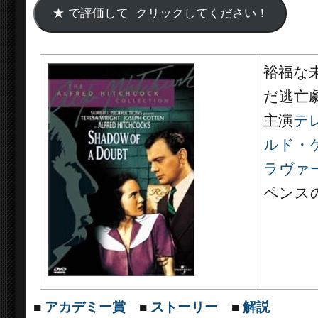
裕福な
だ逃亡
主演
テ
ルド・
ラヴァ
ペンス
■
アカデミー賞
■
ストーリー
■
解説