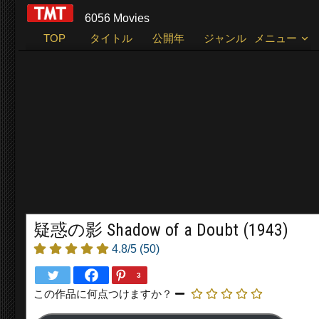
6056 Movies
TOP
タイトル
公開年
ジャンル
メニュー
疑惑の影 Shadow of a Doubt (1943)
4.8/5
(50)
3
この作品に何点つけますか？