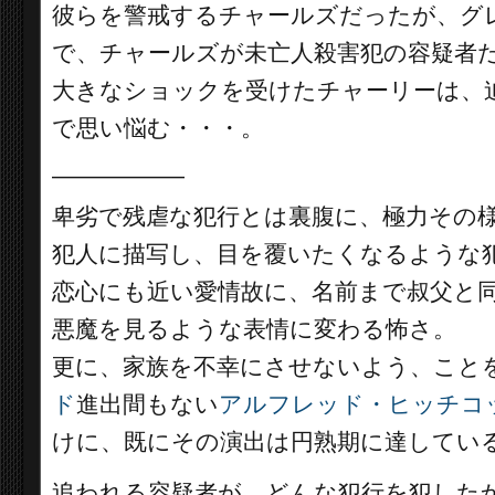
彼らを警戒するチャールズだったが、グ
で、チャールズが未亡人殺害犯の容疑者
大きなショックを受けたチャーリーは、
で思い悩む・・・。
__________
卑劣で残虐な犯行とは裏腹に、極力その
犯人に描写し、目を覆いたくなるような
恋心にも近い愛情故に、名前まで叔父と
悪魔を見るような表情に変わる怖さ。
更に、家族を不幸にさせないよう、こと
ド
進出間もない
アルフレッド・ヒッチコ
けに、既にその演出は円熟期に達してい
追われる容疑者が、どんな犯行を犯した