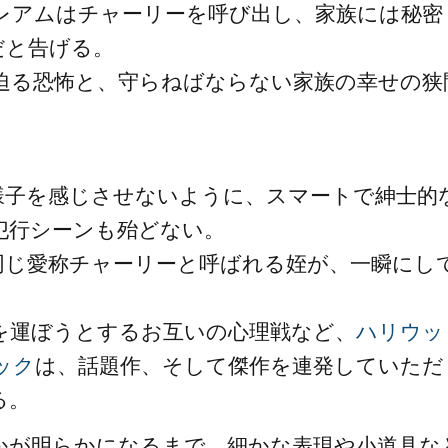
レアムはチャーリーを呼び出し、家族には秘密
だと告げる。
迫る恐怖と、守らねばならない家族の幸せの狭
様子を感じさせないように、スマートで紳士的
犯行シーンも殆どない。
同じ愛称チャーリーと呼ばれる姪が、一瞬にし
を運ぼうとするお互いの心理戦など、
ハリウッ
ック
は、話題作、そして傑作を連発していただ
る。
かが明らかになるまで、細かな表現や小道具な