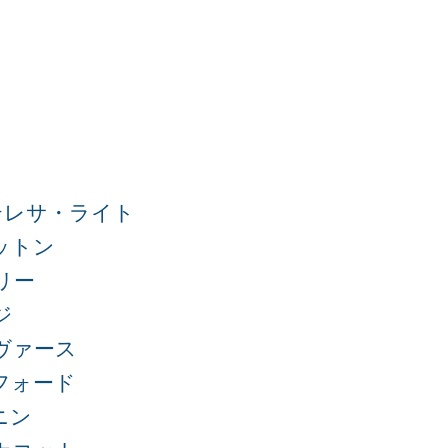
テレサ・ライト
ットン
リー
ジ
ヴァース
フォード
ニン