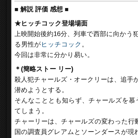
■
解説 評価 感想
■
★ヒッチコック登場場面
上映開始後約16分、列車で西部に向かう
る男性が
ヒッチコック
。
今回は非常に分かり易い。
＊(簡略ストー リー)
殺人犯チャールズ・オークリーは、追手
潜めようとする。
そんなこととも知らず、チャールズを慕
てしまう。
チャーリーは、チャールズの変わった行
国の調査員グレアムとソーンダースが現