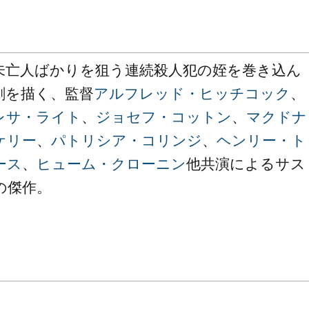
未亡人ばかりを狙う連続殺人犯の姪を巻き込ん
劇を描く、監督
アルフレッド・ヒッチコック
、
レサ・ライト
、
ジョセフ・コットン
、
マクドナ
ケリー
、
パトリシア・コリンジ
、
ヘンリー・ト
ース
、
ヒューム・クローニン
他共演によるサス
の傑作。